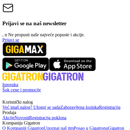
Prijavi se na naš newsletter
, n
N
e propusti naše najveće popuste i akcije.
Prijavi se
Isporuka
Šok cene i promocije
Korisnički nalog
Već imaš nalog? Uloguj se sada
Zaboravljena lozinka
Registracija
Prodaja
Akcije
Novosti
Registracija poklona
Kompanija Gigatron
O Kompaniji Gigatron
Upoznaj naš tim
Posao u Gigatronu
Gigatron