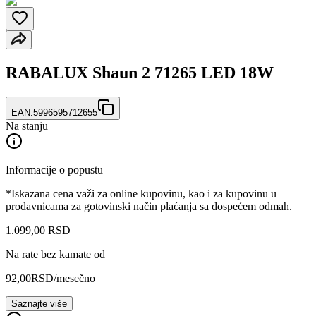
RABALUX Shaun 2 71265 LED 18W
EAN:
5996595712655
Na stanju
Informacije o popustu
*Iskazana cena važi za online kupovinu, kao i za kupovinu u
prodavnicama za gotovinski način plaćanja sa dospećem odmah.
1.099
,
00
RSD
Na rate bez kamate od
92,00
RSD
/mesečno
Saznajte više