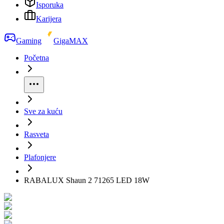
Isporuka
Karijera
Gaming
GigaMAX
Početna
Sve za kuću
Rasveta
Plafonjere
RABALUX Shaun 2 71265 LED 18W