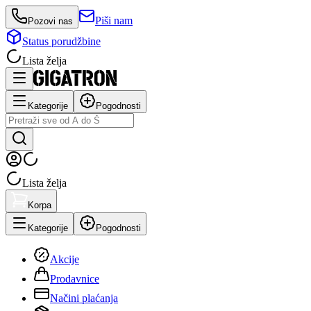
Piši nam
Pozovi nas
Status porudžbine
Lista želja
Kategorije
Pogodnosti
Lista želja
Korpa
Kategorije
Pogodnosti
Akcije
Prodavnice
Načini plaćanja