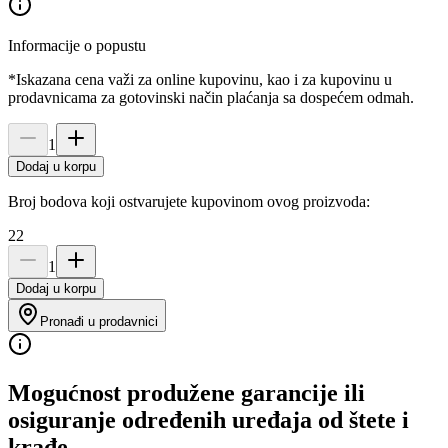
Informacije o popustu
*Iskazana cena važi za online kupovinu, kao i za kupovinu u
prodavnicama za gotovinski način plaćanja sa dospećem odmah.
1
Dodaj u korpu
Broj bodova koji ostvarujete kupovinom ovog proizvoda:
22
1
Dodaj u korpu
Pronađi u prodavnici
Mogućnost produžene garancije ili
osiguranje određenih uređaja od štete i
krađe