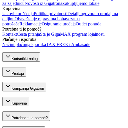
za zajednicu
Novosti iz Gigatrona
Zakupljujemo lokale
Kupovina
Uslovi korišćenja
Politika privatnosti
Detalji ugovora o prodaji na
daljinu
Obaveštenje o pravima i obavezama
potrošača
Reklamacije
Osiguranje uređaja
Outlet ponuda
Potrebna ti je pomoć?
Kontakt
Česta pitanja
Šta je GigaMAX program lojalnosti
Plaćanje i isporuka
Načini plaćanja
Isporuka
TAX FREE i Ambasade
Korisnički nalog
Prodaja
Kompanija Gigatron
Kupovina
Potrebna ti je pomoć?