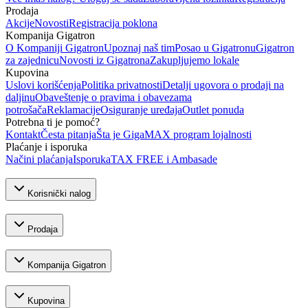
Prodaja
Akcije
Novosti
Registracija poklona
Kompanija Gigatron
O Kompaniji Gigatron
Upoznaj naš tim
Posao u Gigatronu
Gigatron
za zajednicu
Novosti iz Gigatrona
Zakupljujemo lokale
Kupovina
Uslovi korišćenja
Politika privatnosti
Detalji ugovora o prodaji na
daljinu
Obaveštenje o pravima i obavezama
potrošača
Reklamacije
Osiguranje uređaja
Outlet ponuda
Potrebna ti je pomoć?
Kontakt
Česta pitanja
Šta je GigaMAX program lojalnosti
Plaćanje i isporuka
Načini plaćanja
Isporuka
TAX FREE i Ambasade
Korisnički nalog
Prodaja
Kompanija Gigatron
Kupovina