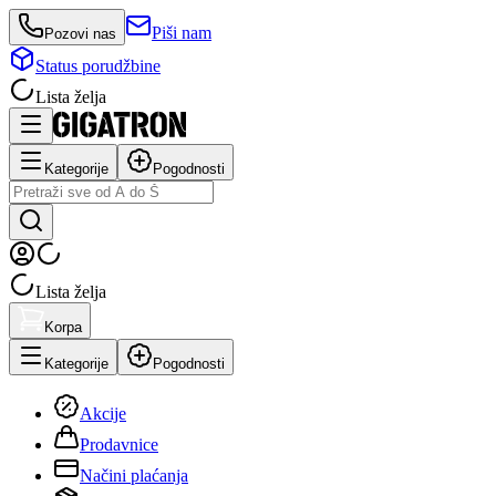
Piši nam
Pozovi nas
Status porudžbine
Lista želja
Kategorije
Pogodnosti
Lista želja
Korpa
Kategorije
Pogodnosti
Akcije
Prodavnice
Načini plaćanja