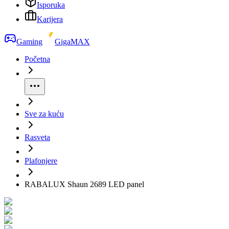
Isporuka
Karijera
Gaming
GigaMAX
Početna
Sve za kuću
Rasveta
Plafonjere
RABALUX Shaun 2689 LED panel