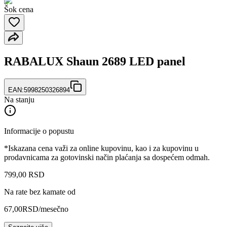
Šok cena
RABALUX Shaun 2689 LED panel
EAN:
5998250326894
Na stanju
Informacije o popustu
*Iskazana cena važi za online kupovinu, kao i za kupovinu u
prodavnicama za gotovinski način plaćanja sa dospećem odmah.
799
,
00
RSD
Na rate bez kamate od
67,00
RSD
/mesečno