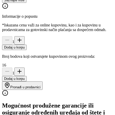
Saznajte više
Informacije o popustu
*Iskazana cena važi za online kupovinu, kao i za kupovinu u
prodavnicama za gotovinski način plaćanja sa dospećem odmah.
1
Dodaj u korpu
Broj bodova koji ostvarujete kupovinom ovog proizvoda:
16
1
Dodaj u korpu
Pronađi u prodavnici
Mogućnost produžene garancije ili
osiguranje određenih uređaja od štete i