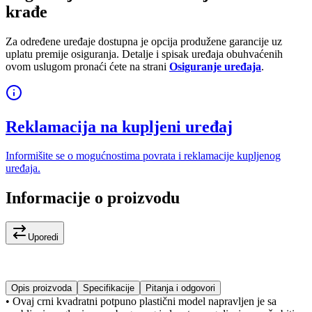
krađe
Za određene uređaje dostupna je opcija produžene garancije uz
uplatu premije osiguranja. Detalje i spisak uređaja obuhvaćenih
ovom uslugom pronaći ćete na strani
Osiguranje uređaja
.
Reklamacija na kupljeni uređaj
Informišite se o mogućnostima povrata i reklamacije kupljenog
uređaja.
Informacije o proizvodu
Uporedi
Opis proizvoda
Specifikacije
Pitanja i odgovori
• Ovaj crni kvadratni potpuno plastični model napravljen je sa