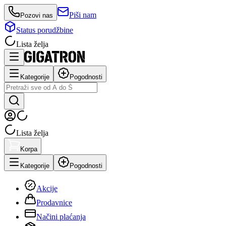
Piši nam
Pozovi nas
Status porudžbine
Lista želja
Kategorije
Pogodnosti
Lista želja
Korpa
Kategorije
Pogodnosti
Akcije
Prodavnice
Načini plaćanja