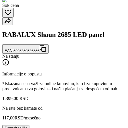
Šok cena
RABALUX Shaun 2685 LED panel
EAN:
5998250326856
Na stanju
Informacije o popustu
*Iskazana cena važi za online kupovinu, kao i za kupovinu u
prodavnicama za gotovinski način plaćanja sa dospećem odmah.
1.399
,
00
RSD
Na rate bez kamate od
117,00
RSD
/mesečno