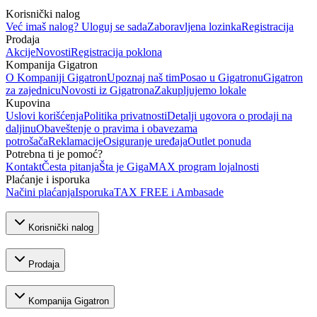
Korisnički nalog
Već imaš nalog? Uloguj se sada
Zaboravljena lozinka
Registracija
Prodaja
Akcije
Novosti
Registracija poklona
Kompanija Gigatron
O Kompaniji Gigatron
Upoznaj naš tim
Posao u Gigatronu
Gigatron
za zajednicu
Novosti iz Gigatrona
Zakupljujemo lokale
Kupovina
Uslovi korišćenja
Politika privatnosti
Detalji ugovora o prodaji na
daljinu
Obaveštenje o pravima i obavezama
potrošača
Reklamacije
Osiguranje uređaja
Outlet ponuda
Potrebna ti je pomoć?
Kontakt
Česta pitanja
Šta je GigaMAX program lojalnosti
Plaćanje i isporuka
Načini plaćanja
Isporuka
TAX FREE i Ambasade
Korisnički nalog
Prodaja
Kompanija Gigatron