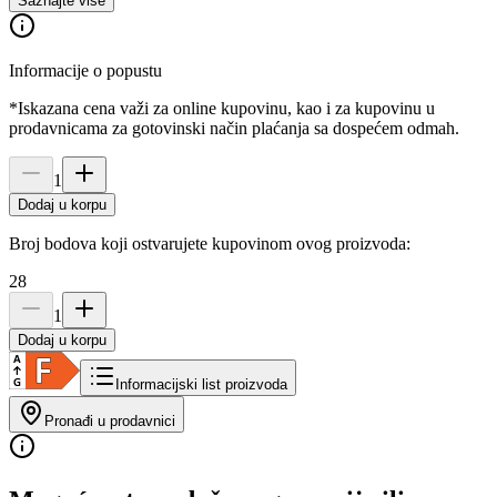
Saznajte više
Informacije o popustu
*Iskazana cena važi za online kupovinu, kao i za kupovinu u
prodavnicama za gotovinski način plaćanja sa dospećem odmah.
1
Dodaj u korpu
Broj bodova koji ostvarujete kupovinom ovog proizvoda:
28
1
Dodaj u korpu
Informacijski list proizvoda
Pronađi u prodavnici