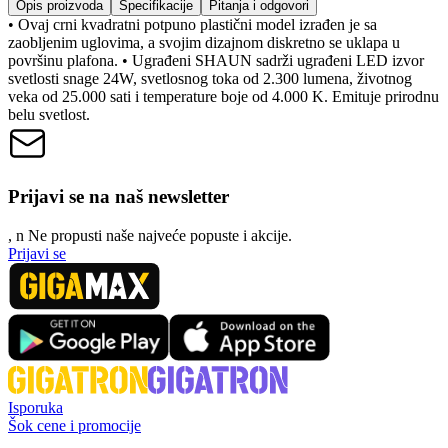
Opis proizvoda
Specifikacije
Pitanja i odgovori
• Ovaj crni kvadratni potpuno plastični model izrađen je sa
zaobljenim uglovima, a svojim dizajnom diskretno se uklapa u
površinu plafona. • Ugrađeni SHAUN sadrži ugrađeni LED izvor
svetlosti snage 24W, svetlosnog toka od 2.300 lumena, životnog
veka od 25.000 sati i temperature boje od 4.000 K. Emituje prirodnu
belu svetlost.
Prijavi se na naš newsletter
, n
N
e propusti naše najveće popuste i akcije.
Prijavi se
Isporuka
Šok cene i promocije