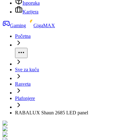
Isporuka
Karijera
Gaming
GigaMAX
Početna
Sve za kuću
Rasveta
Plafonjere
RABALUX Shaun 2685 LED panel