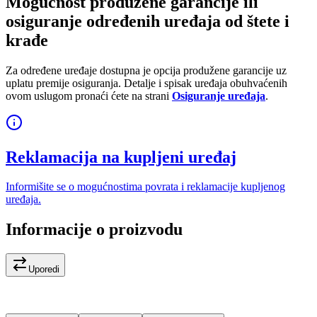
Mogućnost produžene garancije ili
osiguranje određenih uređaja od štete i
krađe
Za određene uređaje dostupna je opcija produžene garancije uz
uplatu premije osiguranja. Detalje i spisak uređaja obuhvaćenih
ovom uslugom pronaći ćete na strani
Osiguranje uređaja
.
Reklamacija na kupljeni uređaj
Informišite se o mogućnostima povrata i reklamacije kupljenog
uređaja.
Informacije o proizvodu
Uporedi