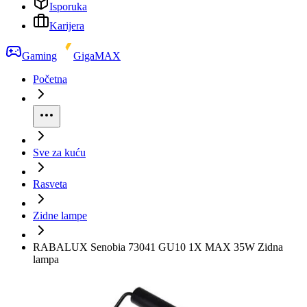
Isporuka
Karijera
Gaming
GigaMAX
Početna
Sve za kuću
Rasveta
Zidne lampe
RABALUX Senobia 73041 GU10 1X MAX 35W Zidna
lampa