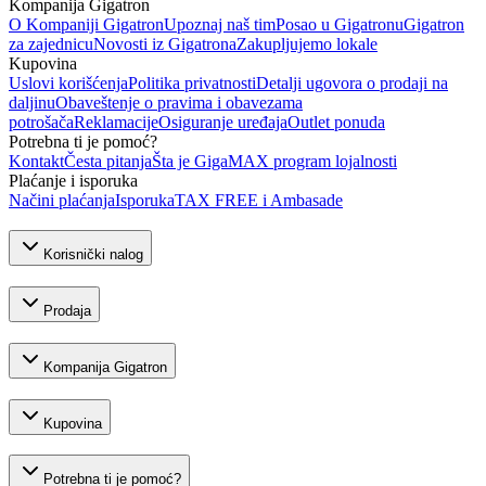
Kompanija Gigatron
O Kompaniji Gigatron
Upoznaj naš tim
Posao u Gigatronu
Gigatron
za zajednicu
Novosti iz Gigatrona
Zakupljujemo lokale
Kupovina
Uslovi korišćenja
Politika privatnosti
Detalji ugovora o prodaji na
daljinu
Obaveštenje o pravima i obavezama
potrošača
Reklamacije
Osiguranje uređaja
Outlet ponuda
Potrebna ti je pomoć?
Kontakt
Česta pitanja
Šta je GigaMAX program lojalnosti
Plaćanje i isporuka
Načini plaćanja
Isporuka
TAX FREE i Ambasade
Korisnički nalog
Prodaja
Kompanija Gigatron
Kupovina
Potrebna ti je pomoć?