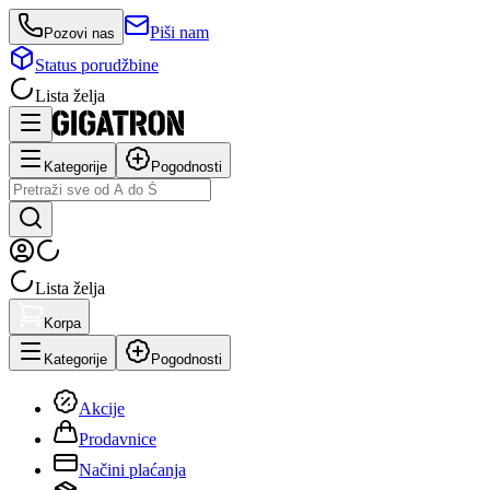
Piši nam
Pozovi nas
Status porudžbine
Lista želja
Kategorije
Pogodnosti
Lista želja
Korpa
Kategorije
Pogodnosti
Akcije
Prodavnice
Načini plaćanja