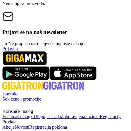
Nema opisa proizvoda.
Prijavi se na naš newsletter
, n
N
e propusti naše najveće popuste i akcije.
Prijavi se
Isporuka
Šok cene i promocije
Korisnički nalog
Već imaš nalog? Uloguj se sada
Zaboravljena lozinka
Registracija
Prodaja
Akcije
Novosti
Registracija poklona