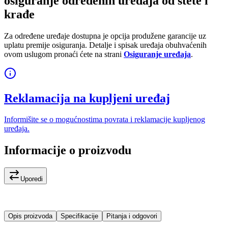
osiguranje određenih uređaja od štete i
krađe
Za određene uređaje dostupna je opcija produžene garancije uz
uplatu premije osiguranja. Detalje i spisak uređaja obuhvaćenih
ovom uslugom pronaći ćete na strani
Osiguranje uređaja
.
Reklamacija na kupljeni uređaj
Informišite se o mogućnostima povrata i reklamacije kupljenog
uređaja.
Informacije o proizvodu
Uporedi
Opis proizvoda
Specifikacije
Pitanja i odgovori