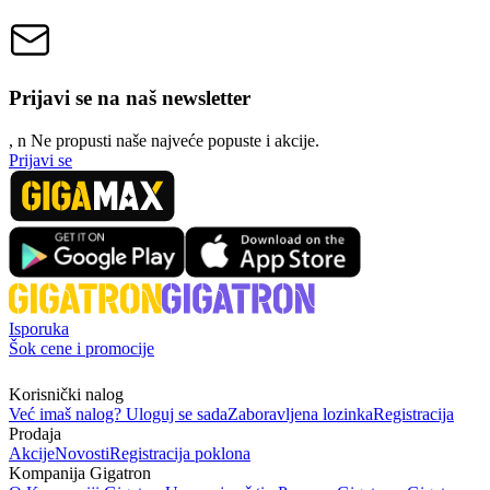
Prijavi se na naš newsletter
, n
N
e propusti naše najveće popuste i akcije.
Prijavi se
Isporuka
Šok cene i promocije
Korisnički nalog
Već imaš nalog? Uloguj se sada
Zaboravljena lozinka
Registracija
Prodaja
Akcije
Novosti
Registracija poklona
Kompanija Gigatron