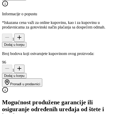
Informacije o popustu
*Iskazana cena važi za online kupovinu, kao i za kupovinu u
prodavnicama za gotovinski način plaćanja sa dospećem odmah.
1
Dodaj u korpu
Broj bodova koji ostvarujete kupovinom ovog proizvoda:
96
1
Dodaj u korpu
Pronađi u prodavnici
Mogućnost produžene garancije ili
osiguranje određenih uređaja od štete i