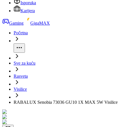
Isporuka
Karijera
Gaming
GigaMAX
Početna
Sve za kuću
Rasveta
Visilice
RABALUX Senobia 73036 GU10 1X MAX 5W Visilice