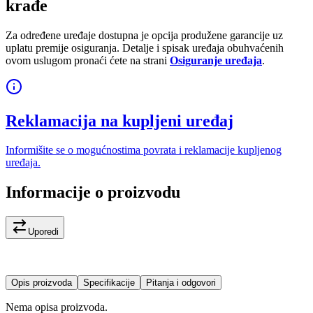
krađe
Za određene uređaje dostupna je opcija produžene garancije uz
uplatu premije osiguranja. Detalje i spisak uređaja obuhvaćenih
ovom uslugom pronaći ćete na strani
Osiguranje uređaja
.
Reklamacija na kupljeni uređaj
Informišite se o mogućnostima povrata i reklamacije kupljenog
uređaja.
Informacije o proizvodu
Uporedi
Opis proizvoda
Specifikacije
Pitanja i odgovori
Nema opisa proizvoda.