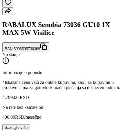
RABALUX Senobia 73036 GU10 1X
MAX 5W Visilice
EAN:
5996595730369
Na stanju
Informacije o popustu
*Iskazana cena važi za online kupovinu, kao i za kupovinu u
prodavnicama za gotovinski način plaćanja sa dospećem odmah.
4.799
,
00
RSD
Na rate bez kamate od
400,00
RSD
/mesečno
Saznajte više