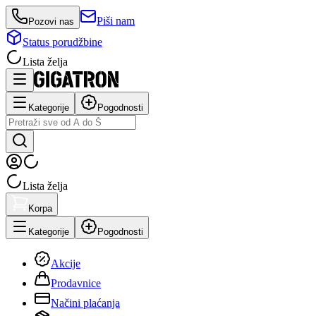
Piši nam
Pozovi nas
Status porudžbine
Lista želja
Kategorije
Pogodnosti
Lista želja
Korpa
Kategorije
Pogodnosti
Akcije
Prodavnice
Načini plaćanja