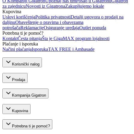
O Kompaniji Gigatron
Upoznaj naš tim
Posao u Gigatronu
Gigatron
za zajednicu
Novosti iz Gigatrona
Zakupljujemo lokale
Kupovina
Uslovi korišćenja
Politika privatnosti
Detalji ugovora o prodaji na
daljinu
Obaveštenje o pravima i obavezama
potrošača
Reklamacije
Osiguranje uređaja
Outlet ponuda
Potrebna ti je pomoć?
Kontakt
Česta pitanja
Šta je GigaMAX program lojalnosti
Plaćanje i isporuka
Načini plaćanja
Isporuka
TAX FREE i Ambasade
Korisnički nalog
Prodaja
Kompanija Gigatron
Kupovina
Potrebna ti je pomoć?