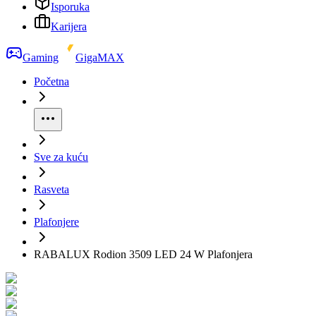
Isporuka
Karijera
Gaming
GigaMAX
Početna
Sve za kuću
Rasveta
Plafonjere
RABALUX Rodion 3509 LED 24 W Plafonjera