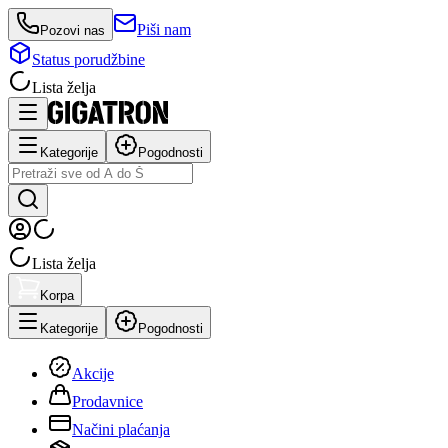
Piši nam
Pozovi nas
Status porudžbine
Lista želja
Kategorije
Pogodnosti
Lista želja
Korpa
Kategorije
Pogodnosti
Akcije
Prodavnice
Načini plaćanja