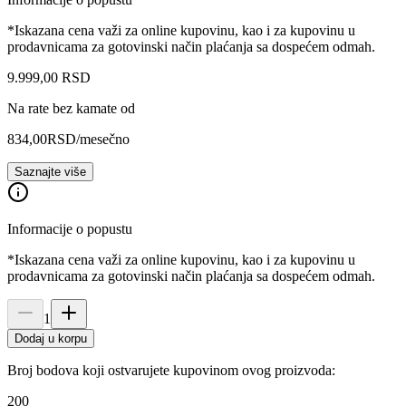
*Iskazana cena važi za online kupovinu, kao i za kupovinu u
prodavnicama za gotovinski način plaćanja sa dospećem odmah.
9.999
,
00
RSD
Na rate bez kamate od
834,00
RSD
/mesečno
Saznajte više
Informacije o popustu
*Iskazana cena važi za online kupovinu, kao i za kupovinu u
prodavnicama za gotovinski način plaćanja sa dospećem odmah.
1
Dodaj u korpu
Broj bodova koji ostvarujete kupovinom ovog proizvoda:
200