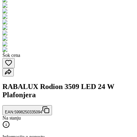
Šok cena
RABALUX Rodion 3509 LED 24 W
Plafonjera
EAN:
5998250335094
Na stanju
Informacije o popustu