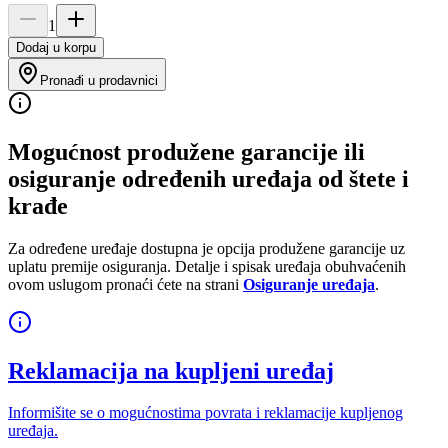
1
Dodaj u korpu
Pronađi u prodavnici
Mogućnost produžene garancije ili
osiguranje određenih uređaja od štete i
krađe
Za određene uređaje dostupna je opcija produžene garancije uz
uplatu premije osiguranja. Detalje i spisak uređaja obuhvaćenih
ovom uslugom pronaći ćete na strani
Osiguranje uređaja
.
Reklamacija na kupljeni uređaj
Informišite se o mogućnostima povrata i reklamacije kupljenog
uređaja.