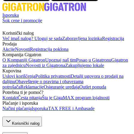
Isporuka
Šok cene i promocije
Korisnički nalog
Već imaš nalog? Uloguj se sada
Zaboravljena lozinka
Registracija
Prodaja
Akcije
Novosti
Registracija poklona
Kompanija Gigatron
O Kompaniji Gigatron
Upoznaj naš tim
Posao u Gigatronu
Gigatron
za zajednicu
Novosti iz Gigatrona
Zakupljujemo lokale
Kupovina
Uslovi korišćenja
Politika privatnosti
Detalji ugovora o prodaji na
daljinu
Obaveštenje o pravima i obavezama
potrošača
Reklamacije
Osiguranje uređaja
Outlet ponuda
Potrebna ti je pomoć?
Kontakt
Česta pitanja
Šta je GigaMAX program lojalnosti
Plaćanje i isporuka
Načini plaćanja
Isporuka
TAX FREE i Ambasade
Korisnički nalog