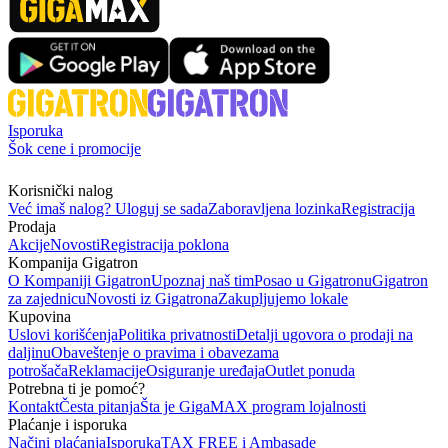
Isporuka
Šok cene i promocije
Korisnički nalog
Već imaš nalog? Uloguj se sada
Zaboravljena lozinka
Registracija
Prodaja
Akcije
Novosti
Registracija poklona
Kompanija Gigatron
O Kompaniji Gigatron
Upoznaj naš tim
Posao u Gigatronu
Gigatron
za zajednicu
Novosti iz Gigatrona
Zakupljujemo lokale
Kupovina
Uslovi korišćenja
Politika privatnosti
Detalji ugovora o prodaji na
daljinu
Obaveštenje o pravima i obavezama
potrošača
Reklamacije
Osiguranje uređaja
Outlet ponuda
Potrebna ti je pomoć?
Kontakt
Česta pitanja
Šta je GigaMAX program lojalnosti
Plaćanje i isporuka
Načini plaćanja
Isporuka
TAX FREE i Ambasade