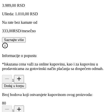
3.989
,
00
RSD
Ušteda: 1.010,00 RSD
Na rate bez kamate od
333,00
RSD
/mesečno
Saznajte više
Informacije o popustu
*Iskazana cena važi za online kupovinu, kao i za kupovinu u
prodavnicama za gotovinski način plaćanja sa dospećem odmah.
1
Dodaj u korpu
Broj bodova koji ostvarujete kupovinom ovog proizvoda:
80
1