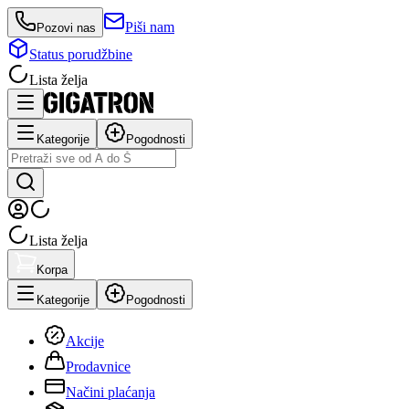
Piši nam
Pozovi nas
Status porudžbine
Lista želja
Kategorije
Pogodnosti
Lista želja
Korpa
Kategorije
Pogodnosti
Akcije
Prodavnice
Načini plaćanja