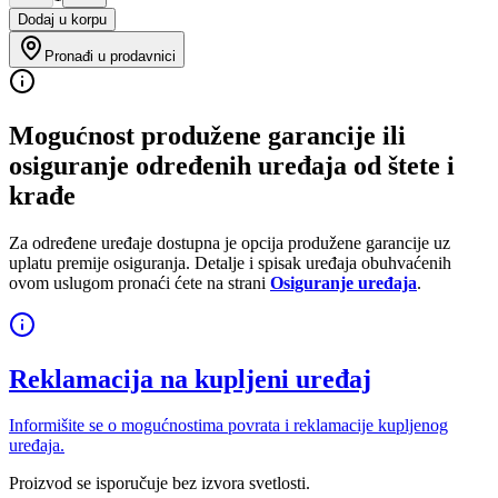
Dodaj u korpu
Pronađi u prodavnici
Mogućnost produžene garancije ili
osiguranje određenih uređaja od štete i
krađe
Za određene uređaje dostupna je opcija produžene garancije uz
uplatu premije osiguranja. Detalje i spisak uređaja obuhvaćenih
ovom uslugom pronaći ćete na strani
Osiguranje uređaja
.
Reklamacija na kupljeni uređaj
Informišite se o mogućnostima povrata i reklamacije kupljenog
uređaja.
Proizvod se isporučuje bez izvora svetlosti.