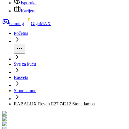
Isporuka
Karijera
Gaming
GigaMAX
Početna
Sve za kuću
Rasveta
Stone lampe
RABALUX Revan E27 74212 Stona lampa