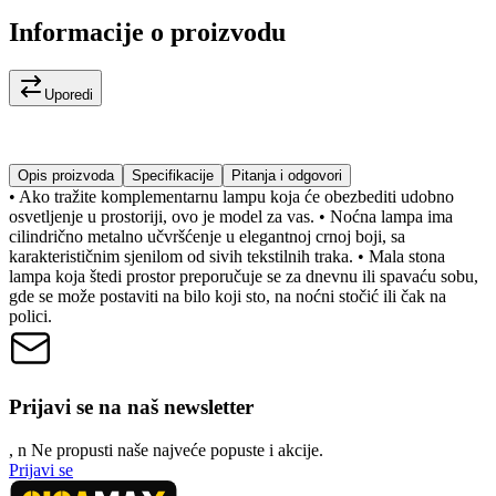
Informacije o proizvodu
Uporedi
Opis proizvoda
Specifikacije
Pitanja i odgovori
• Ako tražite komplementarnu lampu koja će obezbediti udobno
osvetljenje u prostoriji, ovo je model za vas. • Noćna lampa ima
cilindrično metalno učvršćenje u elegantnoj crnoj boji, sa
karakterističnim sjenilom od sivih tekstilnih traka. • Mala stona
lampa koja štedi prostor preporučuje se za dnevnu ili spavaću sobu,
gde se može postaviti na bilo koji sto, na noćni stočić ili čak na
polici.
Prijavi se na naš newsletter
, n
N
e propusti naše najveće popuste i akcije.
Prijavi se