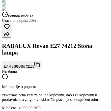
Ponuda ističe za
Uračunat popust 20%
RABALUX Revan E27 74212 Stona
lampa
EAN:
5996595742126
Na stanju
Informacije o popustu
*Iskazana cena važi za online kupovinu, kao i za kupovinu u
prodavnicama za gotovinski način plaćanja sa dospećem odmah.
MP Cena: 4.999,00 RSD