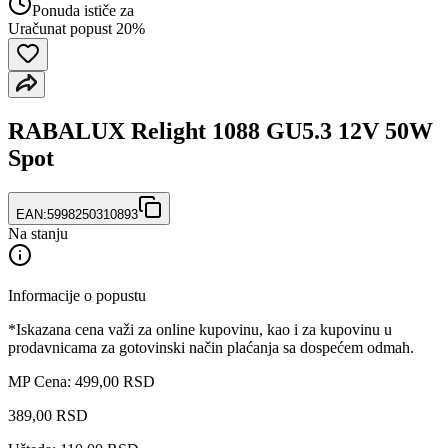
Ponuda ističe za
Uračunat popust 20%
RABALUX Relight 1088 GU5.3 12V 50W
Spot
EAN:
5998250310893
Na stanju
Informacije o popustu
*Iskazana cena važi za online kupovinu, kao i za kupovinu u
prodavnicama za gotovinski način plaćanja sa dospećem odmah.
MP Cena: 499,00 RSD
389
,
00
RSD