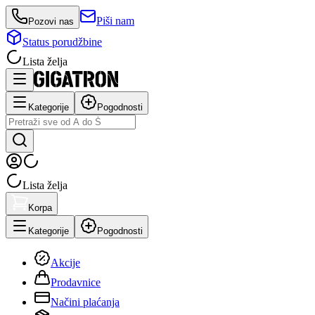
Piši nam
Pozovi nas
Status porudžbine
Lista želja
Kategorije
Pogodnosti
Lista želja
Korpa
Kategorije
Pogodnosti
Akcije
Prodavnice
Načini plaćanja