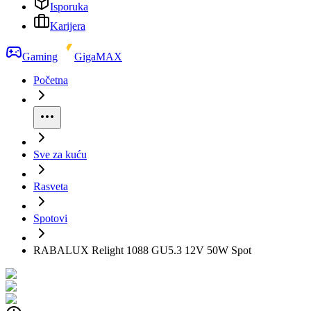
Isporuka
Karijera
Gaming
GigaMAX
Početna
Sve za kuću
Rasveta
Spotovi
RABALUX Relight 1088 GU5.3 12V 50W Spot