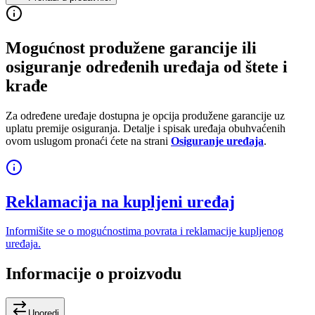
Mogućnost produžene garancije ili
osiguranje određenih uređaja od štete i
krađe
Za određene uređaje dostupna je opcija produžene garancije uz
uplatu premije osiguranja. Detalje i spisak uređaja obuhvaćenih
ovom uslugom pronaći ćete na strani
Osiguranje uređaja
.
Reklamacija na kupljeni uređaj
Informišite se o mogućnostima povrata i reklamacije kupljenog
uređaja.
Informacije o proizvodu
Uporedi