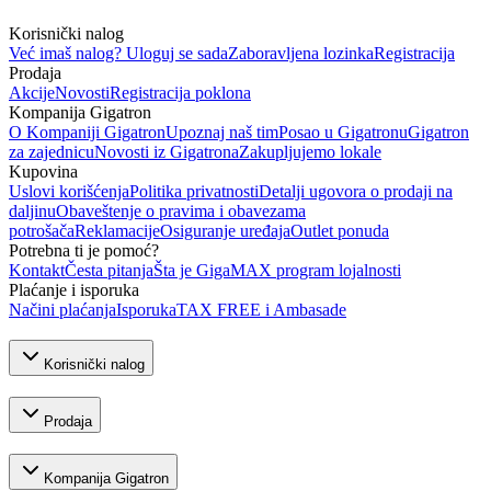
Korisnički nalog
Već imaš nalog? Uloguj se sada
Zaboravljena lozinka
Registracija
Prodaja
Akcije
Novosti
Registracija poklona
Kompanija Gigatron
O Kompaniji Gigatron
Upoznaj naš tim
Posao u Gigatronu
Gigatron
za zajednicu
Novosti iz Gigatrona
Zakupljujemo lokale
Kupovina
Uslovi korišćenja
Politika privatnosti
Detalji ugovora o prodaji na
daljinu
Obaveštenje o pravima i obavezama
potrošača
Reklamacije
Osiguranje uređaja
Outlet ponuda
Potrebna ti je pomoć?
Kontakt
Česta pitanja
Šta je GigaMAX program lojalnosti
Plaćanje i isporuka
Načini plaćanja
Isporuka
TAX FREE i Ambasade
Korisnički nalog
Prodaja
Kompanija Gigatron