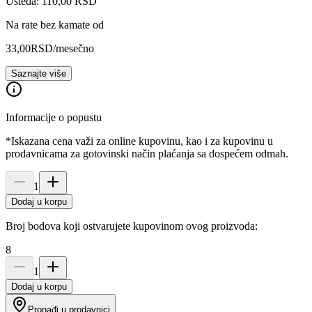
Ušteda: 110,00 RSD
Na rate bez kamate od
33,00
RSD
/mesečno
Saznajte više
Informacije o popustu
*Iskazana cena važi za online kupovinu, kao i za kupovinu u
prodavnicama za gotovinski način plaćanja sa dospećem odmah.
1
Dodaj u korpu
Broj bodova koji ostvarujete kupovinom ovog proizvoda:
8
1
Dodaj u korpu
Pronađi u prodavnici