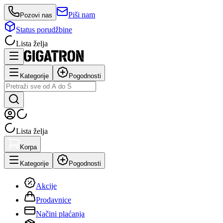
Piši nam
Pozovi nas
Status porudžbine
Lista želja
Kategorije
Pogodnosti
Lista želja
Korpa
Kategorije
Pogodnosti
Akcije
Prodavnice
Načini plaćanja