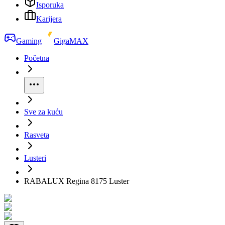
Isporuka
Karijera
Gaming
GigaMAX
Početna
Sve za kuću
Rasveta
Lusteri
RABALUX Regina 8175 Luster