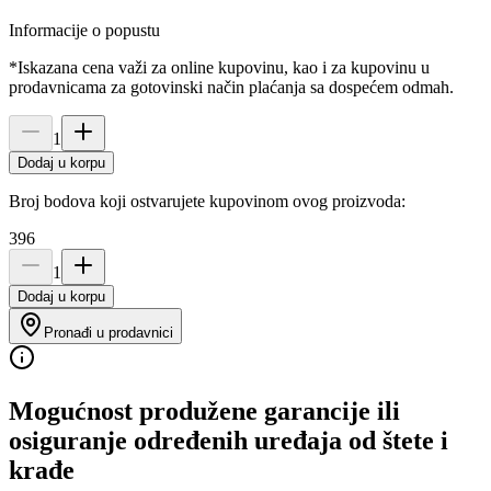
Informacije o popustu
*Iskazana cena važi za online kupovinu, kao i za kupovinu u
prodavnicama za gotovinski način plaćanja sa dospećem odmah.
1
Dodaj u korpu
Broj bodova koji ostvarujete kupovinom ovog proizvoda:
396
1
Dodaj u korpu
Pronađi u prodavnici
Mogućnost produžene garancije ili
osiguranje određenih uređaja od štete i
krađe