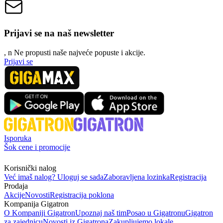
Prijavi se na naš newsletter
, n
N
e propusti naše najveće popuste i akcije.
Prijavi se
Isporuka
Šok cene i promocije
Korisnički nalog
Već imaš nalog? Uloguj se sada
Zaboravljena lozinka
Registracija
Prodaja
Akcije
Novosti
Registracija poklona
Kompanija Gigatron
O Kompaniji Gigatron
Upoznaj naš tim
Posao u Gigatronu
Gigatron
za zajednicu
Novosti iz Gigatrona
Zakupljujemo lokale