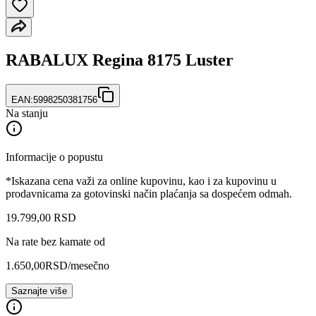
RABALUX Regina 8175 Luster
EAN:
5998250381756
Na stanju
Informacije o popustu
*Iskazana cena važi za online kupovinu, kao i za kupovinu u
prodavnicama za gotovinski način plaćanja sa dospećem odmah.
19.799
,
00
RSD
Na rate bez kamate od
1.650,00
RSD
/mesečno
Saznajte više