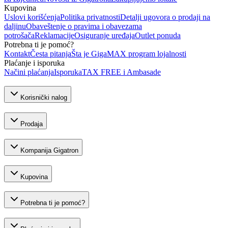
Kupovina
Uslovi korišćenja
Politika privatnosti
Detalji ugovora o prodaji na
daljinu
Obaveštenje o pravima i obavezama
potrošača
Reklamacije
Osiguranje uređaja
Outlet ponuda
Potrebna ti je pomoć?
Kontakt
Česta pitanja
Šta je GigaMAX program lojalnosti
Plaćanje i isporuka
Načini plaćanja
Isporuka
TAX FREE i Ambasade
Korisnički nalog
Prodaja
Kompanija Gigatron
Kupovina
Potrebna ti je pomoć?