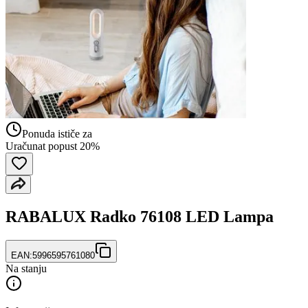
Ponuda ističe za
Uračunat popust 20%
RABALUX Radko 76108 LED Lampa
EAN:
5996595761080
Na stanju