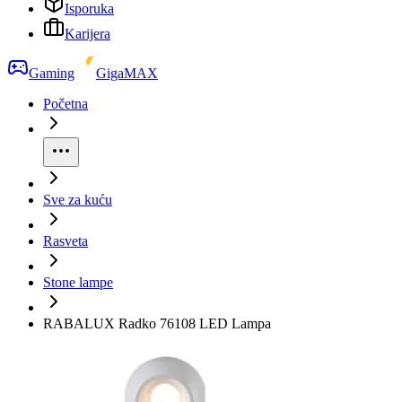
Isporuka
Karijera
Gaming
GigaMAX
Početna
Sve za kuću
Rasveta
Stone lampe
RABALUX Radko 76108 LED Lampa