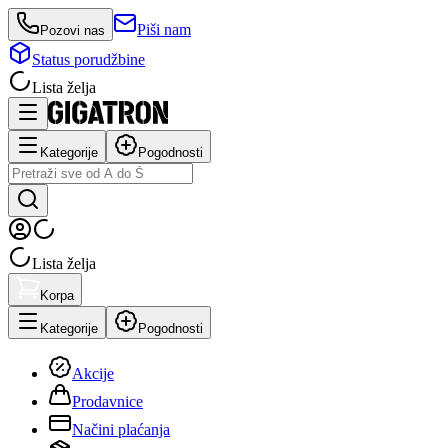
Piši nam
Pozovi nas
Status porudžbine
Lista želja
Kategorije
Pogodnosti
Lista želja
Korpa
Kategorije
Pogodnosti
Akcije
Prodavnice
Načini plaćanja