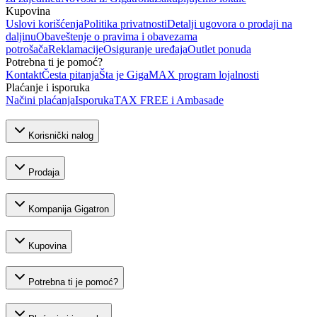
Kupovina
Uslovi korišćenja
Politika privatnosti
Detalji ugovora o prodaji na
daljinu
Obaveštenje o pravima i obavezama
potrošača
Reklamacije
Osiguranje uređaja
Outlet ponuda
Potrebna ti je pomoć?
Kontakt
Česta pitanja
Šta je GigaMAX program lojalnosti
Plaćanje i isporuka
Načini plaćanja
Isporuka
TAX FREE i Ambasade
Korisnički nalog
Prodaja
Kompanija Gigatron
Kupovina
Potrebna ti je pomoć?