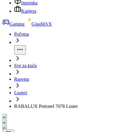
Isporuka
Karijera
Gaming
GigaMAX
Početna
Sve za kuću
Rasveta
Lusteri
RABALUX Petronel 7078 Luster