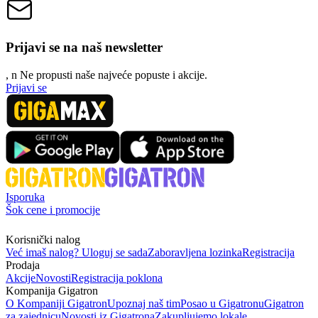
Prijavi se na naš newsletter
, n
N
e propusti naše najveće popuste i akcije.
Prijavi se
Isporuka
Šok cene i promocije
Korisnički nalog
Već imaš nalog? Uloguj se sada
Zaboravljena lozinka
Registracija
Prodaja
Akcije
Novosti
Registracija poklona
Kompanija Gigatron
O Kompaniji Gigatron
Upoznaj naš tim
Posao u Gigatronu
Gigatron
za zajednicu
Novosti iz Gigatrona
Zakupljujemo lokale