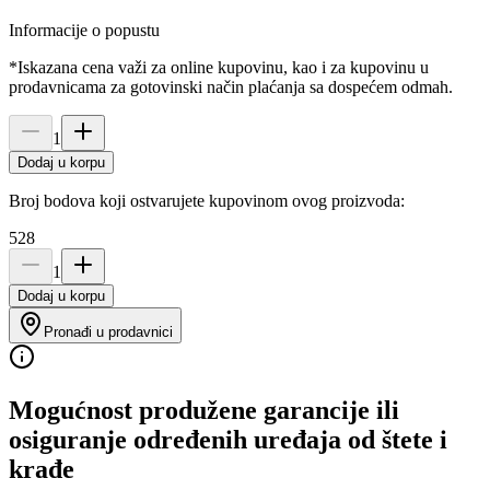
Informacije o popustu
*Iskazana cena važi za online kupovinu, kao i za kupovinu u
prodavnicama za gotovinski način plaćanja sa dospećem odmah.
1
Dodaj u korpu
Broj bodova koji ostvarujete kupovinom ovog proizvoda:
528
1
Dodaj u korpu
Pronađi u prodavnici
Mogućnost produžene garancije ili
osiguranje određenih uređaja od štete i
krađe