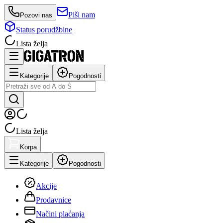
Piši nam
Pozovi nas
Status porudžbine
Lista želja
Kategorije
Pogodnosti
Lista želja
Korpa
Kategorije
Pogodnosti
Akcije
Prodavnice
Načini plaćanja