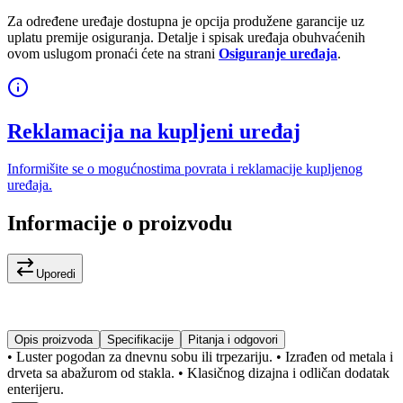
Za određene uređaje dostupna je opcija produžene garancije uz
uplatu premije osiguranja. Detalje i spisak uređaja obuhvaćenih
ovom uslugom pronaći ćete na strani
Osiguranje uređaja
.
Reklamacija na kupljeni uređaj
Informišite se o mogućnostima povrata i reklamacije kupljenog
uređaja.
Informacije o proizvodu
Uporedi
Opis proizvoda
Specifikacije
Pitanja i odgovori
• Luster pogodan za dnevnu sobu ili trpezariju. • Izrađen od metala i
drveta sa abažurom od stakla. • Klasičnog dizajna i odličan dodatak
enterijeru.