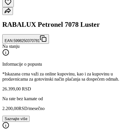
RABALUX Petronel 7078 Luster
EAN:
5998250370781
Na stanju
Informacije o popustu
*Iskazana cena važi za online kupovinu, kao i za kupovinu u
prodavnicama za gotovinski način plaćanja sa dospećem odmah.
26.399
,
00
RSD
Na rate bez kamate od
2.200,00
RSD
/mesečno
Saznajte više