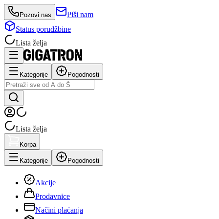
Piši nam
Pozovi nas
Status porudžbine
Lista želja
Kategorije
Pogodnosti
Lista želja
Korpa
Kategorije
Pogodnosti
Akcije
Prodavnice
Načini plaćanja