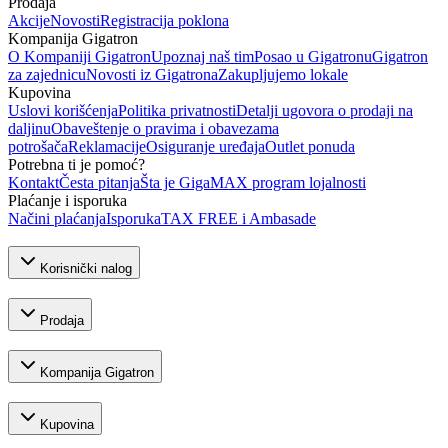
Prodaja
Akcije
Novosti
Registracija poklona
Kompanija Gigatron
O Kompaniji Gigatron
Upoznaj naš tim
Posao u Gigatronu
Gigatron
za zajednicu
Novosti iz Gigatrona
Zakupljujemo lokale
Kupovina
Uslovi korišćenja
Politika privatnosti
Detalji ugovora o prodaji na
daljinu
Obaveštenje o pravima i obavezama
potrošača
Reklamacije
Osiguranje uređaja
Outlet ponuda
Potrebna ti je pomoć?
Kontakt
Česta pitanja
Šta je GigaMAX program lojalnosti
Plaćanje i isporuka
Načini plaćanja
Isporuka
TAX FREE i Ambasade
Korisnički nalog
Prodaja
Kompanija Gigatron
Kupovina