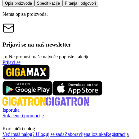
Opis proizvoda
Specifikacije
Pitanja i odgovori
Nema opisa proizvoda.
Prijavi se na naš newsletter
, n
N
e propusti naše najveće popuste i akcije.
Prijavi se
Isporuka
Šok cene i promocije
Korisnički nalog
Već imaš nalog? Uloguj se sada
Zaboravljena lozinka
Registracija