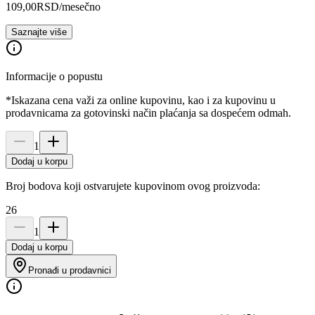
109,00
RSD
/mesečno
Saznajte više
Informacije o popustu
*Iskazana cena važi za online kupovinu, kao i za kupovinu u
prodavnicama za gotovinski način plaćanja sa dospećem odmah.
1
Dodaj u korpu
Broj bodova koji ostvarujete kupovinom ovog proizvoda:
26
1
Dodaj u korpu
Pronađi u prodavnici