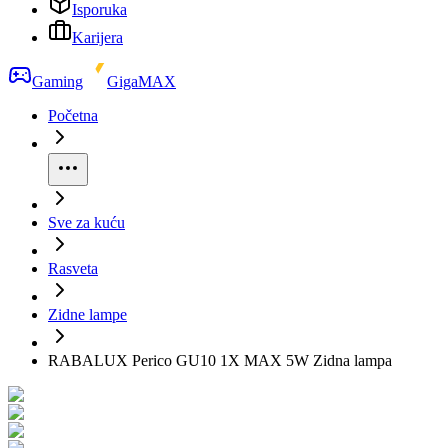
Isporuka
Karijera
Gaming
GigaMAX
Početna
Sve za kuću
Rasveta
Zidne lampe
RABALUX Perico GU10 1X MAX 5W Zidna lampa