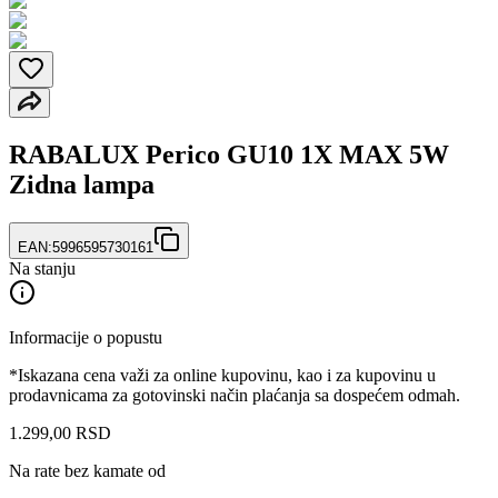
RABALUX Perico GU10 1X MAX 5W
Zidna lampa
EAN:
5996595730161
Na stanju
Informacije o popustu
*Iskazana cena važi za online kupovinu, kao i za kupovinu u
prodavnicama za gotovinski način plaćanja sa dospećem odmah.
1.299
,
00
RSD
Na rate bez kamate od