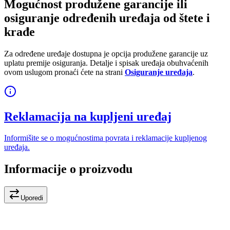
Mogućnost produžene garancije ili
osiguranje određenih uređaja od štete i
krađe
Za određene uređaje dostupna je opcija produžene garancije uz
uplatu premije osiguranja. Detalje i spisak uređaja obuhvaćenih
ovom uslugom pronaći ćete na strani
Osiguranje uređaja
.
Reklamacija na kupljeni uređaj
Informišite se o mogućnostima povrata i reklamacije kupljenog
uređaja.
Informacije o proizvodu
Uporedi