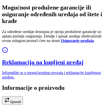
Mogućnost produžene garancije ili
osiguranje određenih uređaja od štete i
krađe
Za određene uređaje dostupna je opcija produžene garancije uz
uplatu premije osiguranja. Detalje i spisak uređaja obuhvaćenih
ovom uslugom pronaći ćete na strani
Osiguranje uređaja
.
Reklamacija na kupljeni uređaj
Informišite se o mogućnostima povrata i reklamacije kupljenog
uređaja.
Informacije o proizvodu
Uporedi