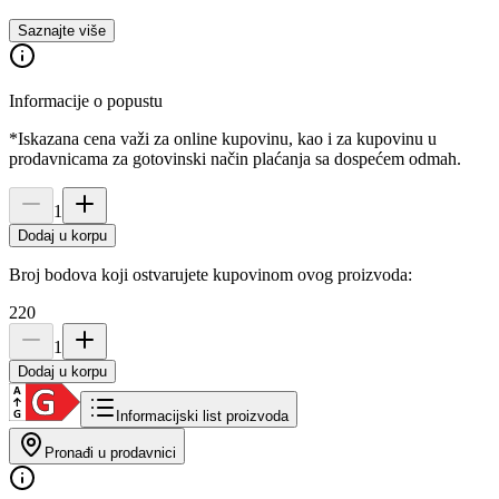
Saznajte više
Informacije o popustu
*Iskazana cena važi za online kupovinu, kao i za kupovinu u
prodavnicama za gotovinski način plaćanja sa dospećem odmah.
1
Dodaj u korpu
Broj bodova koji ostvarujete kupovinom ovog proizvoda:
220
1
Dodaj u korpu
Informacijski list proizvoda
Pronađi u prodavnici