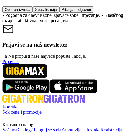
Opis proizvoda
Specifikacije
Pitanja i odgovori
• Pogodna za dnevne sobe, spavaće sobe i trpezarije. • Klasičnog
dizajna, atraktivna i vrlo upečatljiva.
Prijavi se na naš newsletter
, n
N
e propusti naše najveće popuste i akcije.
Prijavi se
Isporuka
Šok cene i promocije
Korisnički nalog
Već imaš nalog? Uloguj se sada
Zaboravljena lozinka
Registracija