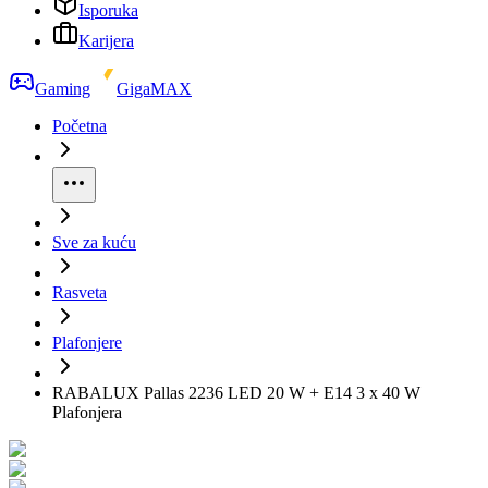
Isporuka
Karijera
Gaming
GigaMAX
Početna
Sve za kuću
Rasveta
Plafonjere
RABALUX Pallas 2236 LED 20 W + E14 3 x 40 W
Plafonjera