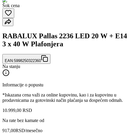
Šok cena
RABALUX Pallas 2236 LED 20 W + E14
3 x 40 W Plafonjera
EAN:
5998250322360
Na stanju
Informacije o popustu
*Iskazana cena važi za online kupovinu, kao i za kupovinu u
prodavnicama za gotovinski način plaćanja sa dospećem odmah.
10.999
,
00
RSD
Na rate bez kamate od
917,00
RSD
/mesečno