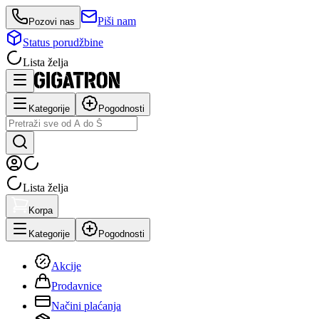
Piši nam
Pozovi nas
Status porudžbine
Lista želja
Kategorije
Pogodnosti
Lista želja
Korpa
Kategorije
Pogodnosti
Akcije
Prodavnice
Načini plaćanja