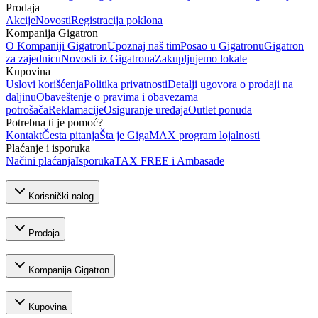
Prodaja
Akcije
Novosti
Registracija poklona
Kompanija Gigatron
O Kompaniji Gigatron
Upoznaj naš tim
Posao u Gigatronu
Gigatron
za zajednicu
Novosti iz Gigatrona
Zakupljujemo lokale
Kupovina
Uslovi korišćenja
Politika privatnosti
Detalji ugovora o prodaji na
daljinu
Obaveštenje o pravima i obavezama
potrošača
Reklamacije
Osiguranje uređaja
Outlet ponuda
Potrebna ti je pomoć?
Kontakt
Česta pitanja
Šta je GigaMAX program lojalnosti
Plaćanje i isporuka
Načini plaćanja
Isporuka
TAX FREE i Ambasade
Korisnički nalog
Prodaja
Kompanija Gigatron
Kupovina