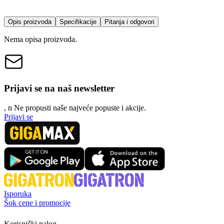
Opis proizvoda
Specifikacije
Pitanja i odgovori
Nema opisa proizvoda.
Prijavi se na naš newsletter
, n
N
e propusti naše najveće popuste i akcije.
Prijavi se
Isporuka
Šok cene i promocije
Korisnički nalog