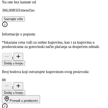
Na rate bez kamate od
366,00
RSD
/mesečno
Saznajte više
Informacije o popustu
*Iskazana cena važi za online kupovinu, kao i za kupovinu u
prodavnicama za gotovinski način plaćanja sa dospećem odmah.
1
Dodaj u korpu
Broj bodova koji ostvarujete kupovinom ovog proizvoda:
88
1
Dodaj u korpu
Pronađi u prodavnici