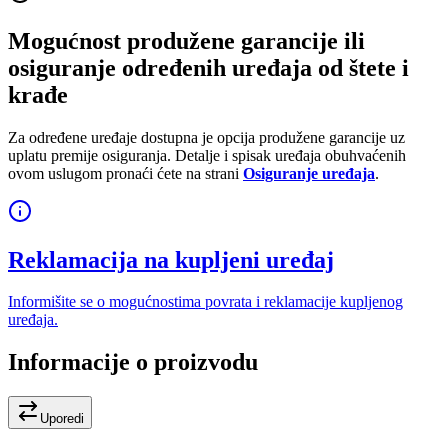
Mogućnost produžene garancije ili
osiguranje određenih uređaja od štete i
krađe
Za određene uređaje dostupna je opcija produžene garancije uz
uplatu premije osiguranja. Detalje i spisak uređaja obuhvaćenih
ovom uslugom pronaći ćete na strani
Osiguranje uređaja
.
Reklamacija na kupljeni uređaj
Informišite se o mogućnostima povrata i reklamacije kupljenog
uređaja.
Informacije o proizvodu
Uporedi