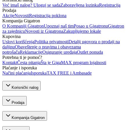
Već imaš nalog? Uloguj se sada
Zaboravljena lozinka
Registracija
Prodaja
Akcije
Novosti
Registracija poklona
Kompanija Gigatron
O Kompaniji Gigatron
Upoznaj naš tim
Posao u Gigatronu
Gigatron
za zajednicu
Novosti iz Gigatrona
Zakupljujemo lokale
Kupovina
Uslovi korišćenja
Politika privatnosti
Detalji ugovora o prodaji na
daljinu
Obaveštenje o pravima i obavezama
potrošača
Reklamacije
Osiguranje uređaja
Outlet ponuda
Potrebna ti je pomoć?
Kontakt
Česta pitanja
Šta je GigaMAX program lojalnosti
Plaćanje i isporuka
Načini plaćanja
Isporuka
TAX FREE i Ambasade
Korisnički nalog
Prodaja
Kompanija Gigatron