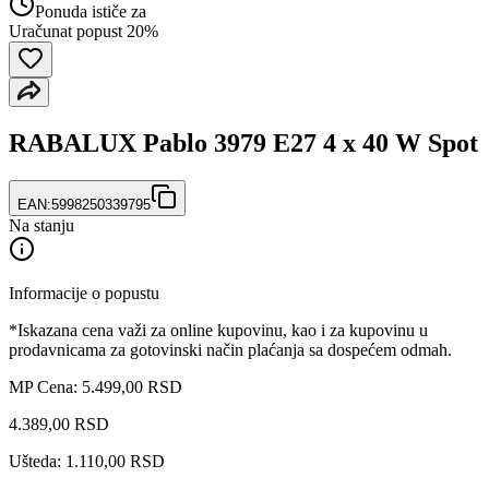
Ponuda ističe za
Uračunat popust 20%
RABALUX Pablo 3979 E27 4 x 40 W Spot
EAN:
5998250339795
Na stanju
Informacije o popustu
*Iskazana cena važi za online kupovinu, kao i za kupovinu u
prodavnicama za gotovinski način plaćanja sa dospećem odmah.
MP Cena: 5.499,00 RSD
4.389
,
00
RSD
Ušteda: 1.110,00 RSD