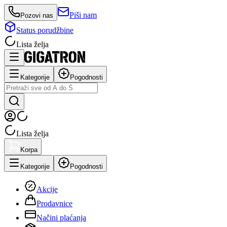
Piši nam
Pozovi nas
Status porudžbine
Lista želja
Kategorije
Pogodnosti
Lista želja
Korpa
Kategorije
Pogodnosti
Akcije
Prodavnice
Načini plaćanja