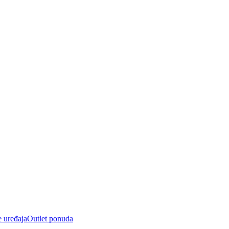
e uređaja
Outlet ponuda