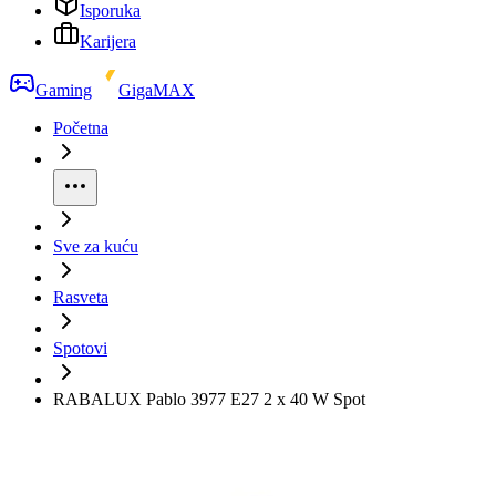
Isporuka
Karijera
Gaming
GigaMAX
Početna
Sve za kuću
Rasveta
Spotovi
RABALUX Pablo 3977 E27 2 x 40 W Spot