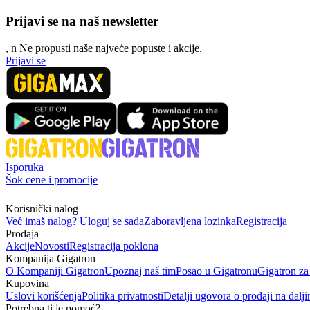
Prijavi se na naš newsletter
, n
N
e propusti naše najveće popuste i akcije.
Prijavi se
Isporuka
Šok cene i promocije
Korisnički nalog
Već imaš nalog? Uloguj se sada
Zaboravljena lozinka
Registracija
Prodaja
Akcije
Novosti
Registracija poklona
Kompanija Gigatron
O Kompaniji Gigatron
Upoznaj naš tim
Posao u Gigatronu
Gigatron za
Kupovina
Uslovi korišćenja
Politika privatnosti
Detalji ugovora o prodaji na dalji
Potrebna ti je pomoć?