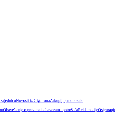
 zajednicu
Novosti iz Gigatrona
Zakupljujemo lokale
nu
Obaveštenje o pravima i obavezama potrošača
Reklamacije
Osiguranj