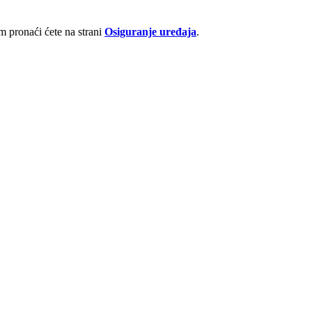
 pronaći ćete na strani
Osiguranje uređaja
.