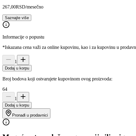
267,00
RSD
/mesečno
Saznajte više
Informacije o popustu
*Iskazana cena važi za online kupovinu, kao i za kupovinu u prodav
1
Dodaj u korpu
Broj bodova koji ostvarujete kupovinom ovog proizvoda:
64
1
Dodaj u korpu
Pronađi u prodavnici