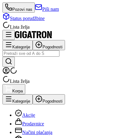
Piši nam
Pozovi nas
Status porudžbine
Lista želja
Kategorije
Pogodnosti
Lista želja
Korpa
Kategorije
Pogodnosti
Akcije
Prodavnice
Načini plaćanja