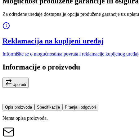
Mogućnost produžene garancije ili osigura
Za određene uređaje dostupna je opcija produžene garancije uz uplatu
Reklamacija na kupljeni uređaj
Informišite se o mogućnostima povrata i reklamacije kupljenog uređaj
Informacije o proizvodu
Uporedi
Opis proizvoda
Specifikacije
Pitanja i odgovori
Nema opisa proizvoda.