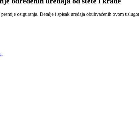
nje određenih uređaja od štete i krađe
 premije osiguranja. Detalje i spisak uređaja obuhvaćenih ovom uslugom
a.