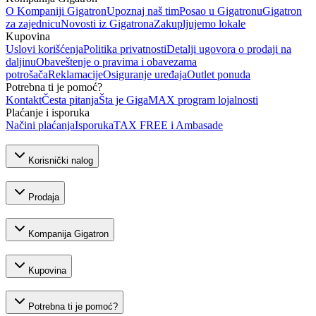
O Kompaniji Gigatron
Upoznaj naš tim
Posao u Gigatronu
Gigatron
za zajednicu
Novosti iz Gigatrona
Zakupljujemo lokale
Kupovina
Uslovi korišćenja
Politika privatnosti
Detalji ugovora o prodaji na
daljinu
Obaveštenje o pravima i obavezama
potrošača
Reklamacije
Osiguranje uređaja
Outlet ponuda
Potrebna ti je pomoć?
Kontakt
Česta pitanja
Šta je GigaMAX program lojalnosti
Plaćanje i isporuka
Načini plaćanja
Isporuka
TAX FREE i Ambasade
Korisnički nalog
Prodaja
Kompanija Gigatron
Kupovina
Potrebna ti je pomoć?