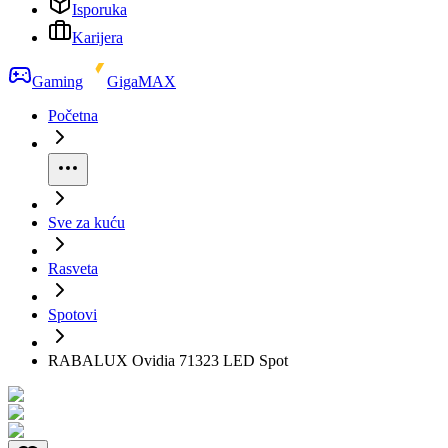
Isporuka
Karijera
Gaming
GigaMAX
Početna
Sve za kuću
Rasveta
Spotovi
RABALUX Ovidia 71323 LED Spot