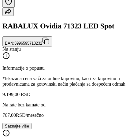
RABALUX Ovidia 71323 LED Spot
EAN:
5996595713232
Na stanju
Informacije o popustu
*Iskazana cena važi za online kupovinu, kao i za kupovinu u
prodavnicama za gotovinski način plaćanja sa dospećem odmah.
9.199
,
00
RSD
Na rate bez kamate od
767,00
RSD
/mesečno
Saznajte više