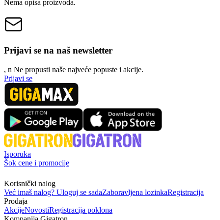
Nema opisa proizvoda.
Prijavi se na naš newsletter
, n
N
e propusti naše najveće popuste i akcije.
Prijavi se
Isporuka
Šok cene i promocije
Korisnički nalog
Već imaš nalog? Uloguj se sada
Zaboravljena lozinka
Registracija
Prodaja
Akcije
Novosti
Registracija poklona
Kompanija Gigatron