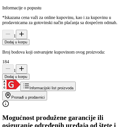
Informacije o popustu
*Iskazana cena važi za online kupovinu, kao i za kupovinu u
prodavnicama za gotovinski način plaćanja sa dospećem odmah.
1
Dodaj u korpu
Broj bodova koji ostvarujete kupovinom ovog proizvoda:
184
1
Dodaj u korpu
Informacijski list proizvoda
Pronađi u prodavnici
Mogućnost produžene garancije ili
osiguranje određenih uređaja od štete i