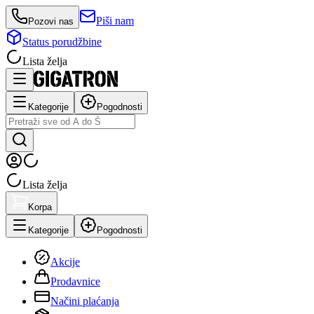
Piši nam
Pozovi nas
Status porudžbine
Lista želja
Kategorije
Pogodnosti
Lista želja
Korpa
Kategorije
Pogodnosti
Akcije
Prodavnice
Načini plaćanja