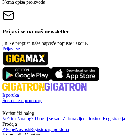
Nema opisa proizvoda.
Prijavi se na naš newsletter
, n
N
e propusti naše najveće popuste i akcije.
Prijavi se
Isporuka
Šok cene i promocije
Korisnički nalog
Već imaš nalog? Uloguj se sada
Zaboravljena lozinka
Registracija
Prodaja
Akcije
Novosti
Registracija poklona
Kompanija Gigatron