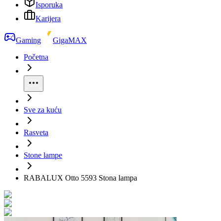
Isporuka
Karijera
Gaming
GigaMAX
Početna
Sve za kuću
Rasveta
Stone lampe
RABALUX Otto 5593 Stona lampa