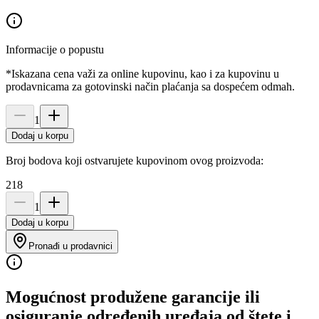
Informacije o popustu
*Iskazana cena važi za online kupovinu, kao i za kupovinu u
prodavnicama za gotovinski način plaćanja sa dospećem odmah.
1
Dodaj u korpu
Broj bodova koji ostvarujete kupovinom ovog proizvoda:
218
1
Dodaj u korpu
Pronađi u prodavnici
Mogućnost produžene garancije ili
osiguranje određenih uređaja od štete i