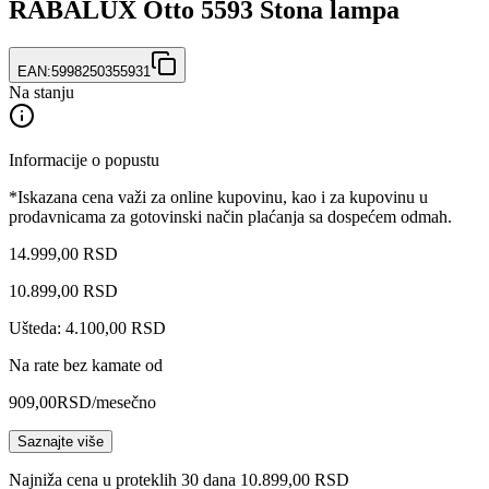
RABALUX Otto 5593 Stona lampa
EAN:
5998250355931
Na stanju
Informacije o popustu
*Iskazana cena važi za online kupovinu, kao i za kupovinu u
prodavnicama za gotovinski način plaćanja sa dospećem odmah.
14.999,00 RSD
10.899
,
00
RSD
Ušteda: 4.100,00 RSD
Na rate bez kamate od
909,00
RSD
/mesečno
Saznajte više
Najniža cena u proteklih 30 dana 10.899,00 RSD