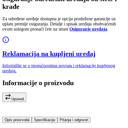
krađe
Za određene uređaje dostupna je opcija produžene garancije uz
uplatu premije osiguranja. Detalje i spisak uređaja obuhvaćenih
ovom uslugom pronaći ćete na strani
Osiguranje uređaja
.
Reklamacija na kupljeni uređaj
Informišite se o mogućnostima povrata i reklamacije kupljenog
uređaja.
Informacije o proizvodu
Uporedi
Opis proizvoda
Specifikacije
Pitanja i odgovori