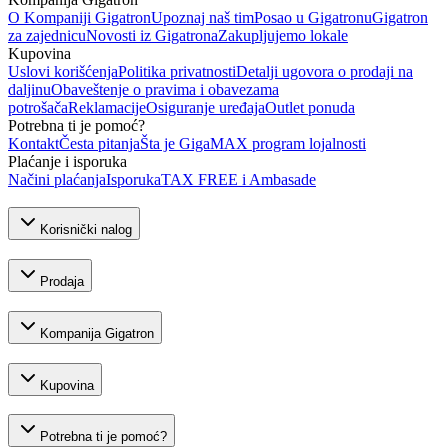
O Kompaniji Gigatron
Upoznaj naš tim
Posao u Gigatronu
Gigatron
za zajednicu
Novosti iz Gigatrona
Zakupljujemo lokale
Kupovina
Uslovi korišćenja
Politika privatnosti
Detalji ugovora o prodaji na
daljinu
Obaveštenje o pravima i obavezama
potrošača
Reklamacije
Osiguranje uređaja
Outlet ponuda
Potrebna ti je pomoć?
Kontakt
Česta pitanja
Šta je GigaMAX program lojalnosti
Plaćanje i isporuka
Načini plaćanja
Isporuka
TAX FREE i Ambasade
Korisnički nalog
Prodaja
Kompanija Gigatron
Kupovina
Potrebna ti je pomoć?