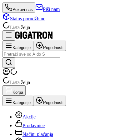
Piši nam
Pozovi nas
Status porudžbine
Lista želja
Kategorije
Pogodnosti
Lista želja
Korpa
Kategorije
Pogodnosti
Akcije
Prodavnice
Načini plaćanja