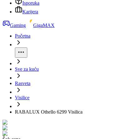
Isporuka
Karijera
Gaming
GigaMAX
Početna
Sve za kuću
Rasveta
Visilice
RABALUX Othello 6299 Visilica