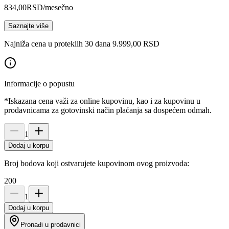
834,00
RSD
/mesečno
Saznajte više
Najniža cena u proteklih 30 dana 9.999,00 RSD
Informacije o popustu
*Iskazana cena važi za online kupovinu, kao i za kupovinu u
prodavnicama za gotovinski način plaćanja sa dospećem odmah.
1
Dodaj u korpu
Broj bodova koji ostvarujete kupovinom ovog proizvoda:
200
1
Dodaj u korpu
Pronađi u prodavnici