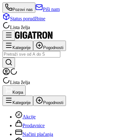
Piši nam
Pozovi nas
Status porudžbine
Lista želja
Kategorije
Pogodnosti
Lista želja
Korpa
Kategorije
Pogodnosti
Akcije
Prodavnice
Načini plaćanja