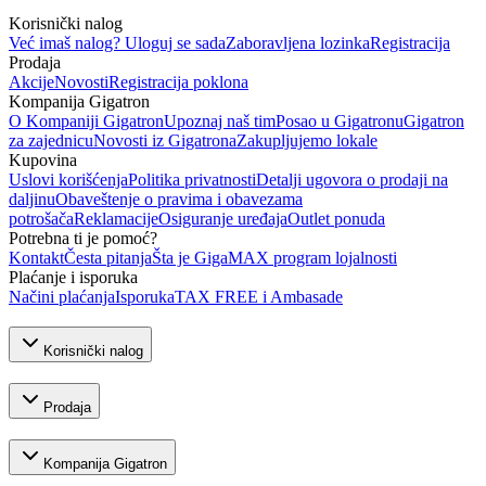
Korisnički nalog
Već imaš nalog? Uloguj se sada
Zaboravljena lozinka
Registracija
Prodaja
Akcije
Novosti
Registracija poklona
Kompanija Gigatron
O Kompaniji Gigatron
Upoznaj naš tim
Posao u Gigatronu
Gigatron
za zajednicu
Novosti iz Gigatrona
Zakupljujemo lokale
Kupovina
Uslovi korišćenja
Politika privatnosti
Detalji ugovora o prodaji na
daljinu
Obaveštenje o pravima i obavezama
potrošača
Reklamacije
Osiguranje uređaja
Outlet ponuda
Potrebna ti je pomoć?
Kontakt
Česta pitanja
Šta je GigaMAX program lojalnosti
Plaćanje i isporuka
Načini plaćanja
Isporuka
TAX FREE i Ambasade
Korisnički nalog
Prodaja
Kompanija Gigatron