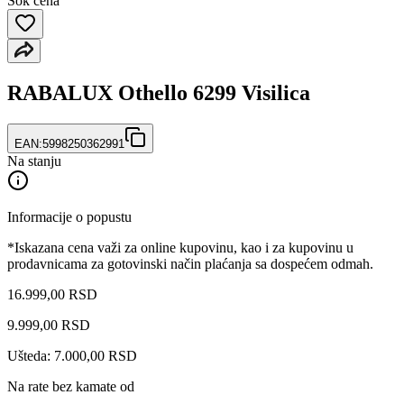
Šok cena
RABALUX Othello 6299 Visilica
EAN:
5998250362991
Na stanju
Informacije o popustu
*Iskazana cena važi za online kupovinu, kao i za kupovinu u
prodavnicama za gotovinski način plaćanja sa dospećem odmah.
16.999,00 RSD
9.999
,
00
RSD
Ušteda: 7.000,00 RSD
Na rate bez kamate od