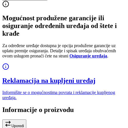
Mogućnost produžene garancije ili
osiguranje određenih uređaja od štete i
krađe
Za određene uređaje dostupna je opcija produžene garancije uz
uplatu premije osiguranja. Detalje i spisak uređaja obuhvaćenih
ovom uslugom pronaći ćete na strani
Osiguranje uređaja
.
Reklamacija na kupljeni uređaj
Informišite se o mogućnostima povrata i reklamacije kupljenog
uređaja.
Informacije o proizvodu
Uporedi