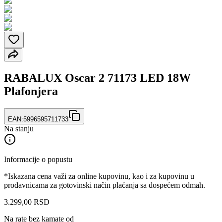
RABALUX Oscar 2 71173 LED 18W
Plafonjera
EAN:
5996595711733
Na stanju
Informacije o popustu
*Iskazana cena važi za online kupovinu, kao i za kupovinu u
prodavnicama za gotovinski način plaćanja sa dospećem odmah.
3.299
,
00
RSD
Na rate bez kamate od