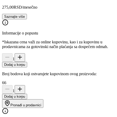
275,00
RSD
/mesečno
Saznajte više
Informacije o popustu
*Iskazana cena važi za online kupovinu, kao i za kupovinu u
prodavnicama za gotovinski način plaćanja sa dospećem odmah.
1
Dodaj u korpu
Broj bodova koji ostvarujete kupovinom ovog proizvoda:
66
1
Dodaj u korpu
Pronađi u prodavnici