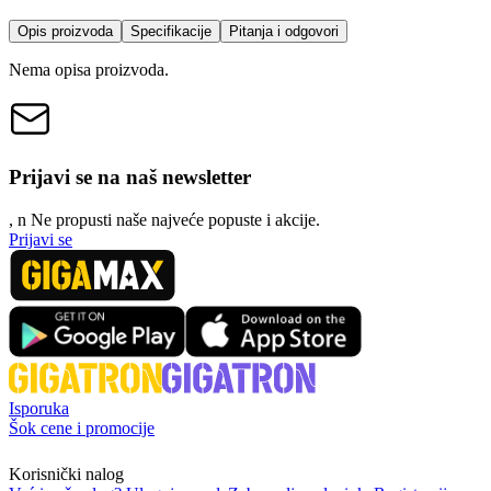
Opis proizvoda
Specifikacije
Pitanja i odgovori
Nema opisa proizvoda.
Prijavi se na naš newsletter
, n
N
e propusti naše najveće popuste i akcije.
Prijavi se
Isporuka
Šok cene i promocije
Korisnički nalog