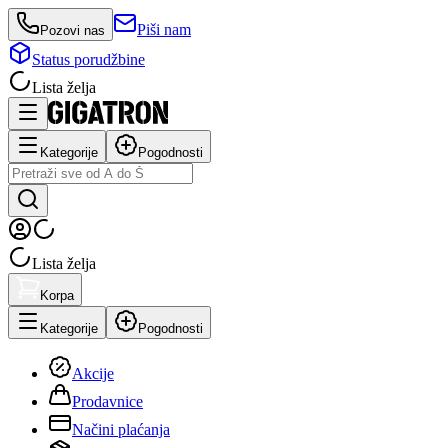
Piši nam
Pozovi nas
Status porudžbine
Lista želja
Kategorije
Pogodnosti
Lista želja
Korpa
Kategorije
Pogodnosti
Akcije
Prodavnice
Načini plaćanja