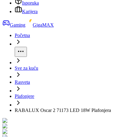
Isporuka
Karijera
Gaming
GigaMAX
Početna
Sve za kuću
Rasveta
Plafonjere
RABALUX Oscar 2 71173 LED 18W Plafonjera