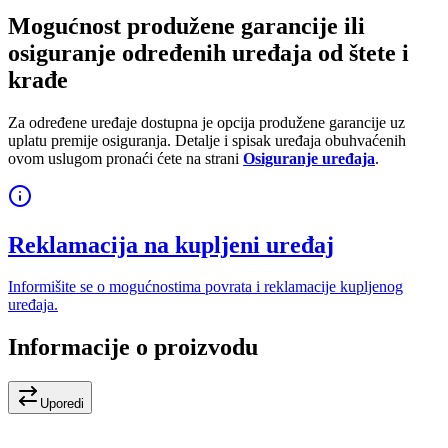
Mogućnost produžene garancije ili
osiguranje određenih uređaja od štete i
krađe
Za određene uređaje dostupna je opcija produžene garancije uz
uplatu premije osiguranja. Detalje i spisak uređaja obuhvaćenih
ovom uslugom pronaći ćete na strani
Osiguranje uređaja
.
Reklamacija na kupljeni uređaj
Informišite se o mogućnostima povrata i reklamacije kupljenog
uređaja.
Informacije o proizvodu
Uporedi