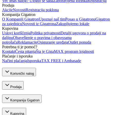
Već imaš nalog? Uloguj se sada
Zaboravljena lozinka
Registracija
Prodaja
Akcije
Novosti
Registracija poklona
Kompanija Gigatron
O Kompaniji Gigatron
Upoznaj naš tim
Posao u Gigatronu
Gigatron
za zajednicu
Novosti iz Gigatrona
Zakupljujemo lokale
Kupovina
Uslovi korišćenja
Politika privatnosti
Detalji ugovora o prodaji na
daljinu
Obaveštenje o pravima i obavezama
potrošača
Reklamacije
Osiguranje uređaja
Outlet ponuda
Potrebna ti je pomoć?
Kontakt
Česta pitanja
Šta je GigaMAX program lojalnosti
Plaćanje i isporuka
Načini plaćanja
Isporuka
TAX FREE i Ambasade
Korisnički nalog
Prodaja
Kompanija Gigatron
Kupovina