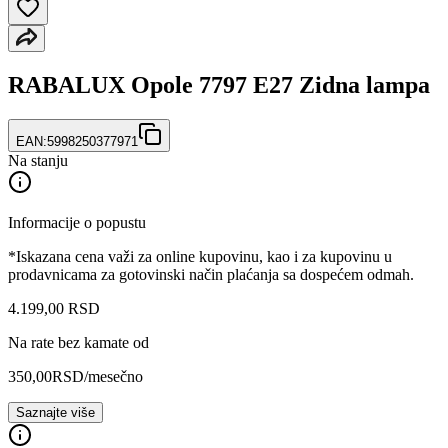
RABALUX Opole 7797 E27 Zidna lampa
EAN:
5998250377971
Na stanju
Informacije o popustu
*Iskazana cena važi za online kupovinu, kao i za kupovinu u
prodavnicama za gotovinski način plaćanja sa dospećem odmah.
4.199
,
00
RSD
Na rate bez kamate od
350,00
RSD
/mesečno
Saznajte više