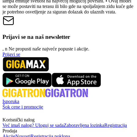
lampa emituje svetlost na najvećoj mogućoj površini. • Ovaj model
se može postaviti na terasu ili bilo gde na spoljašnjem zidu kuće gde
je potrebno osvetljenje za siguran dolazak do ulaznih vrata.
Prijavi se na naš newsletter
, n
N
e propusti naše najveće popuste i akcije.
Prijavi se
Isporuka
Šok cene i promocije
Korisnički nalog
Već imaš nalog? Uloguj se sada
Zaboravljena lozinka
Registracija
Prodaja
Akcije
Novosti
Registracija poklona