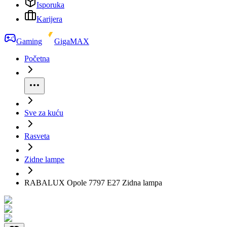
Isporuka
Karijera
Gaming
GigaMAX
Početna
Sve za kuću
Rasveta
Zidne lampe
RABALUX Opole 7797 E27 Zidna lampa