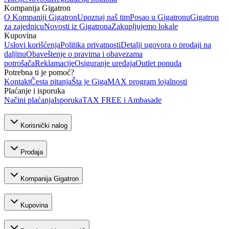
Kompanija Gigatron
O Kompaniji Gigatron
Upoznaj naš tim
Posao u Gigatronu
Gigatron
za zajednicu
Novosti iz Gigatrona
Zakupljujemo lokale
Kupovina
Uslovi korišćenja
Politika privatnosti
Detalji ugovora o prodaji na
daljinu
Obaveštenje o pravima i obavezama
potrošača
Reklamacije
Osiguranje uređaja
Outlet ponuda
Potrebna ti je pomoć?
Kontakt
Česta pitanja
Šta je GigaMAX program lojalnosti
Plaćanje i isporuka
Načini plaćanja
Isporuka
TAX FREE i Ambasade
Korisnički nalog
Prodaja
Kompanija Gigatron
Kupovina