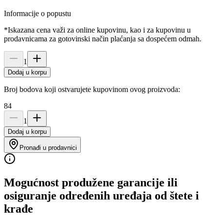
Informacije o popustu
*Iskazana cena važi za online kupovinu, kao i za kupovinu u
prodavnicama za gotovinski način plaćanja sa dospećem odmah.
1
Dodaj u korpu
Broj bodova koji ostvarujete kupovinom ovog proizvoda:
84
1
Dodaj u korpu
Pronađi u prodavnici
Mogućnost produžene garancije ili
osiguranje određenih uređaja od štete i
krađe