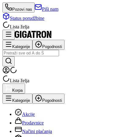
Piši nam
Pozovi nas
Status porudžbine
Lista želja
Kategorije
Pogodnosti
Lista želja
Korpa
Kategorije
Pogodnosti
Akcije
Prodavnice
Načini plaćanja