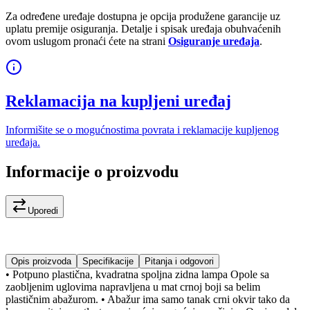
Za određene uređaje dostupna je opcija produžene garancije uz
uplatu premije osiguranja. Detalje i spisak uređaja obuhvaćenih
ovom uslugom pronaći ćete na strani
Osiguranje uređaja
.
Reklamacija na kupljeni uređaj
Informišite se o mogućnostima povrata i reklamacije kupljenog
uređaja.
Informacije o proizvodu
Uporedi
Opis proizvoda
Specifikacije
Pitanja i odgovori
• Potpuno plastična, kvadratna spoljna zidna lampa Opole sa
zaobljenim uglovima napravljena u mat crnoj boji sa belim
plastičnim abažurom. • Abažur ima samo tanak crni okvir tako da