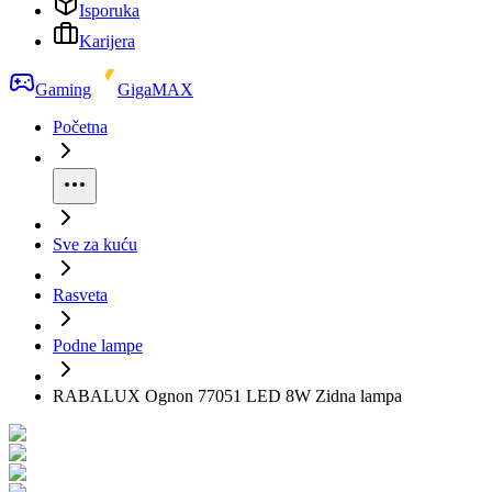
Isporuka
Karijera
Gaming
GigaMAX
Početna
Sve za kuću
Rasveta
Podne lampe
RABALUX Ognon 77051 LED 8W Zidna lampa