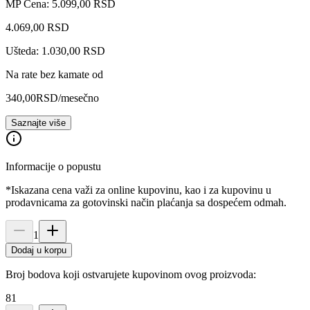
MP Cena: 5.099,00 RSD
4.069
,
00
RSD
Ušteda: 1.030,00 RSD
Na rate bez kamate od
340,00
RSD
/mesečno
Saznajte više
Informacije o popustu
*Iskazana cena važi za online kupovinu, kao i za kupovinu u
prodavnicama za gotovinski način plaćanja sa dospećem odmah.
1
Dodaj u korpu
Broj bodova koji ostvarujete kupovinom ovog proizvoda:
81