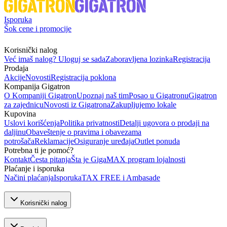
Isporuka
Šok cene i promocije
Korisnički nalog
Već imaš nalog? Uloguj se sada
Zaboravljena lozinka
Registracija
Prodaja
Akcije
Novosti
Registracija poklona
Kompanija Gigatron
O Kompaniji Gigatron
Upoznaj naš tim
Posao u Gigatronu
Gigatron
za zajednicu
Novosti iz Gigatrona
Zakupljujemo lokale
Kupovina
Uslovi korišćenja
Politika privatnosti
Detalji ugovora o prodaji na
daljinu
Obaveštenje o pravima i obavezama
potrošača
Reklamacije
Osiguranje uređaja
Outlet ponuda
Potrebna ti je pomoć?
Kontakt
Česta pitanja
Šta je GigaMAX program lojalnosti
Plaćanje i isporuka
Načini plaćanja
Isporuka
TAX FREE i Ambasade
Korisnički nalog