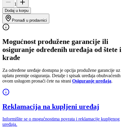
1
Dodaj u korpu
Pronađi u prodavnici
Mogućnost produžene garancije ili
osiguranje određenih uređaja od štete i
krađe
Za određene uređaje dostupna je opcija produžene garancije uz
uplatu premije osiguranja. Detalje i spisak uređaja obuhvaćenih
ovom uslugom pronaći ćete na strani
Osiguranje uređaja
.
Reklamacija na kupljeni uređaj
Informišite se o mogućnostima povrata i reklamacije kupljenog
uređaja.