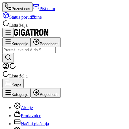
Piši nam
Pozovi nas
Status porudžbine
Lista želja
Kategorije
Pogodnosti
Lista želja
Korpa
Kategorije
Pogodnosti
Akcije
Prodavnice
Načini plaćanja