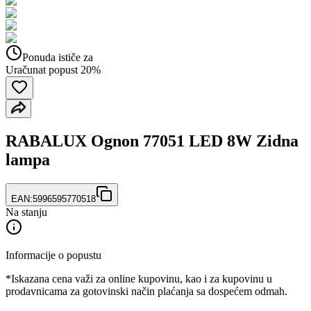
Ponuda ističe za
Uračunat popust 20%
RABALUX Ognon 77051 LED 8W Zidna
lampa
EAN:
5996595770518
Na stanju
Informacije o popustu
*Iskazana cena važi za online kupovinu, kao i za kupovinu u
prodavnicama za gotovinski način plaćanja sa dospećem odmah.