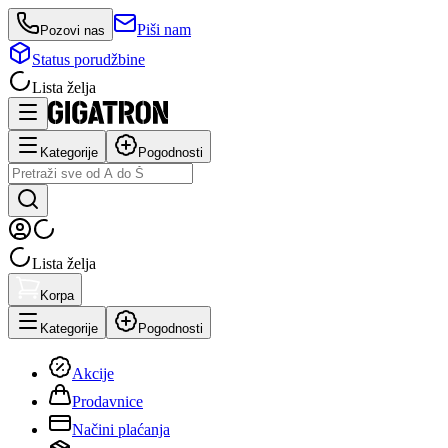
Piši nam
Pozovi nas
Status porudžbine
Lista želja
Kategorije
Pogodnosti
Lista želja
Korpa
Kategorije
Pogodnosti
Akcije
Prodavnice
Načini plaćanja