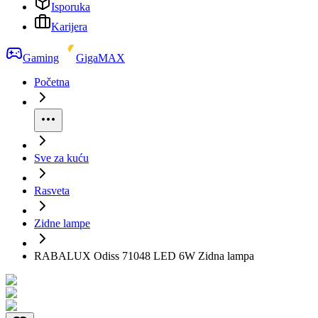
Isporuka
Karijera
Gaming
GigaMAX
Početna
Sve za kuću
Rasveta
Zidne lampe
RABALUX Odiss 71048 LED 6W Zidna lampa