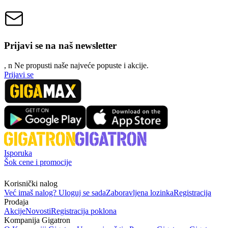
Prijavi se na naš newsletter
, n
N
e propusti naše najveće popuste i akcije.
Prijavi se
Isporuka
Šok cene i promocije
Korisnički nalog
Već imaš nalog? Uloguj se sada
Zaboravljena lozinka
Registracija
Prodaja
Akcije
Novosti
Registracija poklona
Kompanija Gigatron