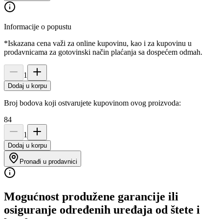
Informacije o popustu
*Iskazana cena važi za online kupovinu, kao i za kupovinu u
prodavnicama za gotovinski način plaćanja sa dospećem odmah.
1
Dodaj u korpu
Broj bodova koji ostvarujete kupovinom ovog proizvoda:
84
1
Dodaj u korpu
Pronađi u prodavnici
Mogućnost produžene garancije ili
osiguranje određenih uređaja od štete i