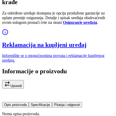
krađe
Za određene uređaje dostupna je opcija produžene garancije uz
uplatu premije osiguranja. Detalje i spisak uređaja obuhvaćenih
ovom uslugom pronaći ćete na strani
Osiguranje uređaja
.
Reklamacija na kupljeni uređaj
Informišite se o mogućnostima povrata i reklamacije kupljenog
uređaja.
Informacije o proizvodu
Uporedi
Opis proizvoda
Specifikacije
Pitanja i odgovori
Nema opisa proizvoda.