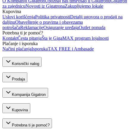
O Kompaniji Gigatron
Upoznaj naš tim
Posao u Gigatronu
Gigatron
za zajednicu
Novosti iz Gigatrona
Zakupljujemo lokale
Kupovina
Uslovi korišćenja
Politika privatnosti
Detalji ugovora o prodaji na
daljinu
Obaveštenje o pravima i obavezama
potrošača
Reklamacije
Osiguranje uređaja
Outlet ponuda
Potrebna ti je pomoć?
Kontakt
Česta pitanja
Šta je GigaMAX program lojalnosti
Plaćanje i isporuka
Načini plaćanja
Isporuka
TAX FREE i Ambasade
Korisnički nalog
Prodaja
Kompanija Gigatron
Kupovina
Potrebna ti je pomoć?