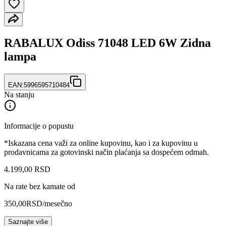
RABALUX Odiss 71048 LED 6W Zidna
lampa
EAN:
5996595710484
Na stanju
Informacije o popustu
*Iskazana cena važi za online kupovinu, kao i za kupovinu u
prodavnicama za gotovinski način plaćanja sa dospećem odmah.
4.199
,
00
RSD
Na rate bez kamate od
350,00
RSD
/mesečno
Saznajte više