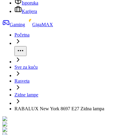
Isporuka
Karijera
Gaming
GigaMAX
Početna
Sve za kuću
Rasveta
Zidne lampe
RABALUX New York 8697 E27 Zidna lampa