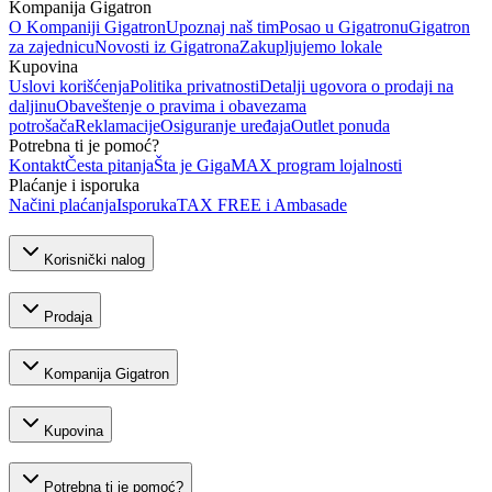
Kompanija Gigatron
O Kompaniji Gigatron
Upoznaj naš tim
Posao u Gigatronu
Gigatron
za zajednicu
Novosti iz Gigatrona
Zakupljujemo lokale
Kupovina
Uslovi korišćenja
Politika privatnosti
Detalji ugovora o prodaji na
daljinu
Obaveštenje o pravima i obavezama
potrošača
Reklamacije
Osiguranje uređaja
Outlet ponuda
Potrebna ti je pomoć?
Kontakt
Česta pitanja
Šta je GigaMAX program lojalnosti
Plaćanje i isporuka
Načini plaćanja
Isporuka
TAX FREE i Ambasade
Korisnički nalog
Prodaja
Kompanija Gigatron
Kupovina
Potrebna ti je pomoć?