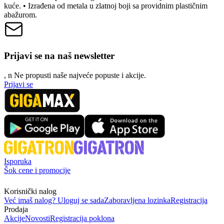
kuće. • Izrađena od metala u zlatnoj boji sa providnim plastičnim
abažurom.
Prijavi se na naš newsletter
, n
N
e propusti naše najveće popuste i akcije.
Prijavi se
Isporuka
Šok cene i promocije
Korisnički nalog
Već imaš nalog? Uloguj se sada
Zaboravljena lozinka
Registracija
Prodaja
Akcije
Novosti
Registracija poklona