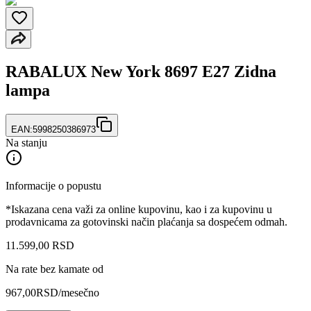
RABALUX New York 8697 E27 Zidna
lampa
EAN:
5998250386973
Na stanju
Informacije o popustu
*Iskazana cena važi za online kupovinu, kao i za kupovinu u
prodavnicama za gotovinski način plaćanja sa dospećem odmah.
11.599
,
00
RSD
Na rate bez kamate od
967,00
RSD
/mesečno