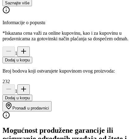
Saznajte više
Informacije o popustu
*Iskazana cena važi za online kupovinu, kao i za kupovinu u
prodavnicama za gotovinski način plaćanja sa dospećem odmah.
1
Dodaj u korpu
Broj bodova koji ostvarujete kupovinom ovog proizvoda:
232
1
Dodaj u korpu
Pronađi u prodavnici
Mogućnost produžene garancije ili
osiguranje određenih uređaja od štete i