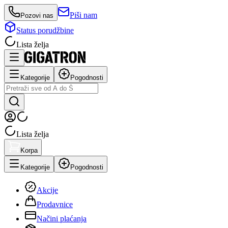
Piši nam
Pozovi nas
Status porudžbine
Lista želja
Kategorije
Pogodnosti
Lista želja
Korpa
Kategorije
Pogodnosti
Akcije
Prodavnice
Načini plaćanja