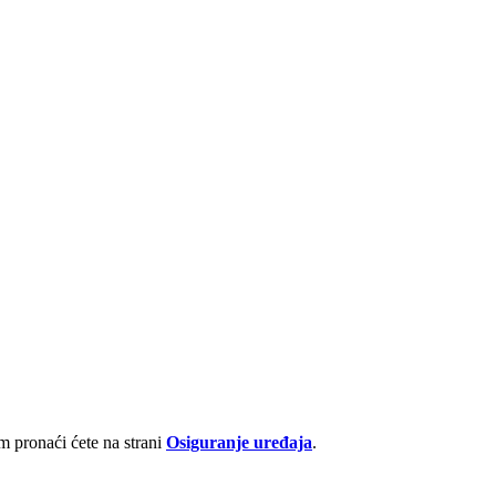
 pronaći ćete na strani
Osiguranje uređaja
.