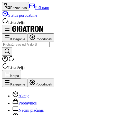
Piši nam
Pozovi nas
Status porudžbine
Lista želja
Kategorije
Pogodnosti
Lista želja
Korpa
Kategorije
Pogodnosti
Akcije
Prodavnice
Načini plaćanja