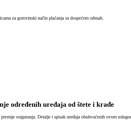
nicama za gotovinski način plaćanja sa dospećem odmah.
nje određenih uređaja od štete i krađe
 premije osiguranja. Detalje i spisak uređaja obuhvaćenih ovom uslugom