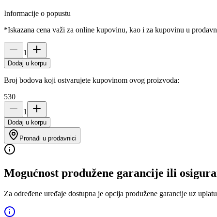
Informacije o popustu
*Iskazana cena važi za online kupovinu, kao i za kupovinu u prodav
1
Dodaj u korpu
Broj bodova koji ostvarujete kupovinom ovog proizvoda:
530
1
Dodaj u korpu
Pronađi u prodavnici
Mogućnost produžene garancije ili osigura
Za određene uređaje dostupna je opcija produžene garancije uz uplatu