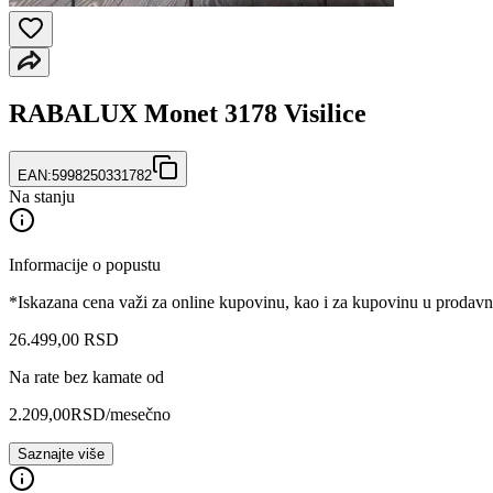
RABALUX Monet 3178 Visilice
EAN:
5998250331782
Na stanju
Informacije o popustu
*Iskazana cena važi za online kupovinu, kao i za kupovinu u prodav
26.499
,
00
RSD
Na rate bez kamate od
2.209,00
RSD
/mesečno
Saznajte više