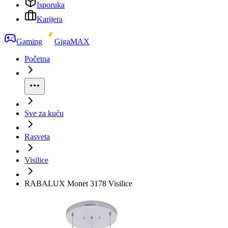
Isporuka
Karijera
Gaming
GigaMAX
Početna
Sve za kuću
Rasveta
Visilice
RABALUX Monet 3178 Visilice