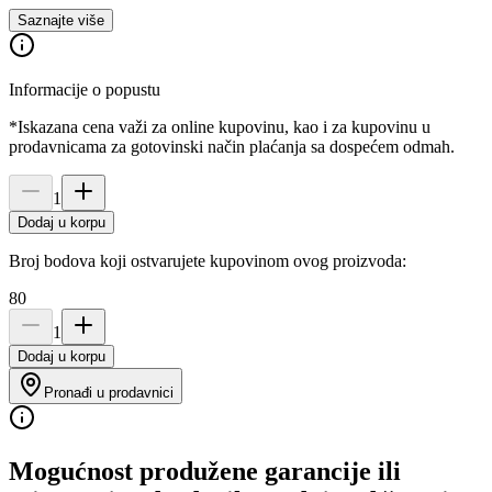
Saznajte više
Informacije o popustu
*Iskazana cena važi za online kupovinu, kao i za kupovinu u
prodavnicama za gotovinski način plaćanja sa dospećem odmah.
1
Dodaj u korpu
Broj bodova koji ostvarujete kupovinom ovog proizvoda:
80
1
Dodaj u korpu
Pronađi u prodavnici
Mogućnost produžene garancije ili