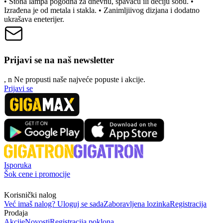
• Stona lampa pogodna za dnevnu, spavaću ili dečiju sobu. •
Izrađena je od metala i stakla. • Zanimljiivog dizjana i dodatno
ukrašava eneterijer.
Prijavi se na naš newsletter
, n
N
e propusti naše najveće popuste i akcije.
Prijavi se
Isporuka
Šok cene i promocije
Korisnički nalog
Već imaš nalog? Uloguj se sada
Zaboravljena lozinka
Registracija
Prodaja
Akcije
Novosti
Registracija poklona