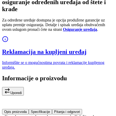
osiguranje određenih uređaja od štete i
krađe
Za određene uređaje dostupna je opcija produžene garancije uz
uplatu premije osiguranja. Detalje i spisak uređaja obuhvaćenih
ovom uslugom pronaći ćete na strani
Osiguranje uređaja
.
Reklamacija na kupljeni uređaj
Informišite se o mogućnostima povrata i reklamacije kupljenog
uređaja.
Informacije o proizvodu
Uporedi
Opis proizvoda
Specifikacije
Pitanja i odgovori