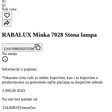
Šok cena
RABALUX Minka 7028 Stona lampa
EAN:
5998250370286
Na stanju
Informacije o popustu
*Iskazana cena važi za online kupovinu, kao i za kupovinu u
prodavnicama za gotovinski način plaćanja sa dospećem odmah.
3.999
,
00
RSD
Na rate bez kamate od
334,00
RSD
/mesečno