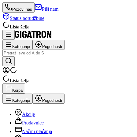
Piši nam
Pozovi nas
Status porudžbine
Lista želja
Kategorije
Pogodnosti
Lista želja
Korpa
Kategorije
Pogodnosti
Akcije
Prodavnice
Načini plaćanja