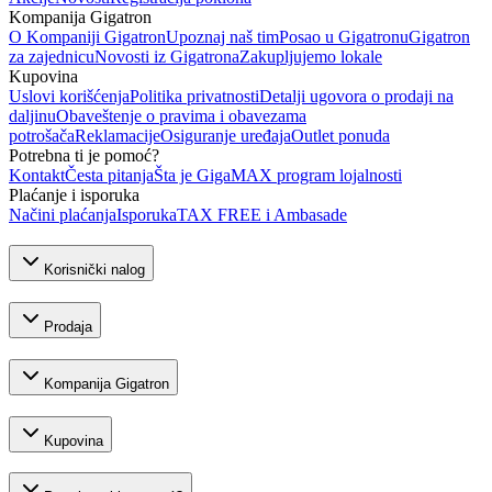
Kompanija Gigatron
O Kompaniji Gigatron
Upoznaj naš tim
Posao u Gigatronu
Gigatron
za zajednicu
Novosti iz Gigatrona
Zakupljujemo lokale
Kupovina
Uslovi korišćenja
Politika privatnosti
Detalji ugovora o prodaji na
daljinu
Obaveštenje o pravima i obavezama
potrošača
Reklamacije
Osiguranje uređaja
Outlet ponuda
Potrebna ti je pomoć?
Kontakt
Česta pitanja
Šta je GigaMAX program lojalnosti
Plaćanje i isporuka
Načini plaćanja
Isporuka
TAX FREE i Ambasade
Korisnički nalog
Prodaja
Kompanija Gigatron
Kupovina