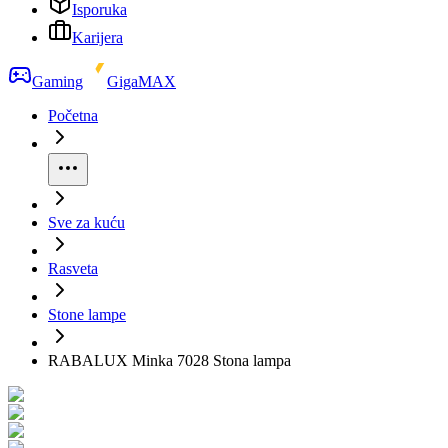
Isporuka
Karijera
Gaming
GigaMAX
Početna
Sve za kuću
Rasveta
Stone lampe
RABALUX Minka 7028 Stona lampa