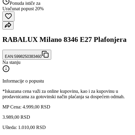
Ponuda ističe za
Uračunat popust 20%
RABALUX Milano 8346 E27 Plafonjera
EAN:
5998250383460
Na stanju
Informacije o popustu
*Iskazana cena važi za online kupovinu, kao i za kupovinu u
prodavnicama za gotovinski način plaćanja sa dospećem odmah.
MP Cena: 4.999,00 RSD
3.989
,
00
RSD
Ušteda: 1.010,00 RSD