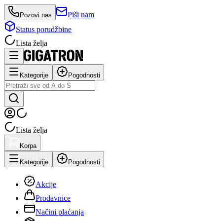
Piši nam
Pozovi nas
Status porudžbine
Lista želja
Kategorije
Pogodnosti
Lista želja
Korpa
Kategorije
Pogodnosti
Akcije
Prodavnice
Načini plaćanja