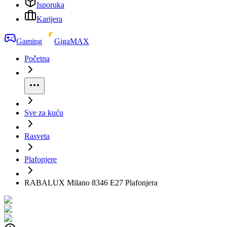
Isporuka
Karijera
Gaming
GigaMAX
Početna
Sve za kuću
Rasveta
Plafonjere
RABALUX Milano 8346 E27 Plafonjera