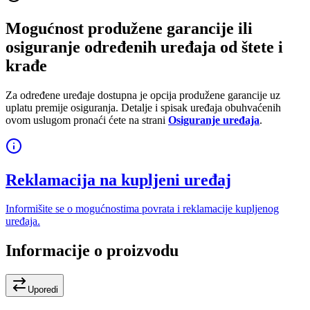
Mogućnost produžene garancije ili
osiguranje određenih uređaja od štete i
krađe
Za određene uređaje dostupna je opcija produžene garancije uz
uplatu premije osiguranja. Detalje i spisak uređaja obuhvaćenih
ovom uslugom pronaći ćete na strani
Osiguranje uređaja
.
Reklamacija na kupljeni uređaj
Informišite se o mogućnostima povrata i reklamacije kupljenog
uređaja.
Informacije o proizvodu
Uporedi