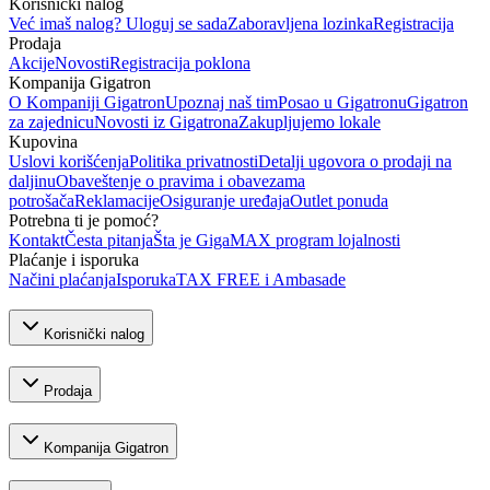
Korisnički nalog
Već imaš nalog? Uloguj se sada
Zaboravljena lozinka
Registracija
Prodaja
Akcije
Novosti
Registracija poklona
Kompanija Gigatron
O Kompaniji Gigatron
Upoznaj naš tim
Posao u Gigatronu
Gigatron
za zajednicu
Novosti iz Gigatrona
Zakupljujemo lokale
Kupovina
Uslovi korišćenja
Politika privatnosti
Detalji ugovora o prodaji na
daljinu
Obaveštenje o pravima i obavezama
potrošača
Reklamacije
Osiguranje uređaja
Outlet ponuda
Potrebna ti je pomoć?
Kontakt
Česta pitanja
Šta je GigaMAX program lojalnosti
Plaćanje i isporuka
Načini plaćanja
Isporuka
TAX FREE i Ambasade
Korisnički nalog
Prodaja
Kompanija Gigatron