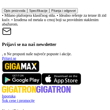
Opis proizvoda
Specifikacije
Pitanja i odgovori
• Milano plafonjera klasičnog stila. • Idealno rešenje za terase ili zid
kuće. • Izrađena od metala u crnoj boji sa providnim staklenim
abažurom.
Prijavi se na naš newsletter
, n
N
e propusti naše najveće popuste i akcije.
Prijavi se
Isporuka
Šok cene i promocije