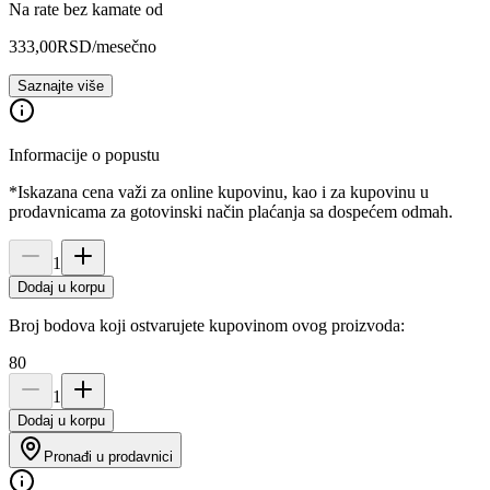
Na rate bez kamate od
333,00
RSD
/mesečno
Saznajte više
Informacije o popustu
*Iskazana cena važi za online kupovinu, kao i za kupovinu u
prodavnicama za gotovinski način plaćanja sa dospećem odmah.
1
Dodaj u korpu
Broj bodova koji ostvarujete kupovinom ovog proizvoda:
80
1
Dodaj u korpu
Pronađi u prodavnici