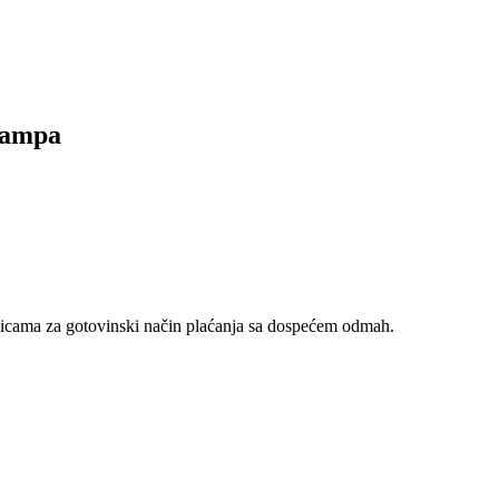
lampa
nicama za gotovinski način plaćanja sa dospećem odmah.