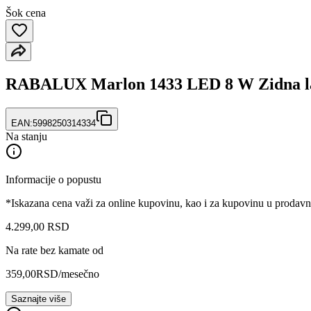
Šok cena
RABALUX Marlon 1433 LED 8 W Zidna 
EAN:
5998250314334
Na stanju
Informacije o popustu
*Iskazana cena važi za online kupovinu, kao i za kupovinu u prodav
4.299
,
00
RSD
Na rate bez kamate od
359,00
RSD
/mesečno
Saznajte više