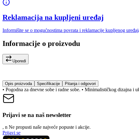
Reklamacija na kupljeni uređaj
Informišite se o mogućnostima povrata i reklamacije kupljenog uređaj
Informacije o proizvodu
Uporedi
Opis proizvoda
Specifikacije
Pitanja i odgovori
• Pogodna za dnevne sobe i radne sobe. • Minimalističkog dizajna i uk
Prijavi se na naš newsletter
, n
N
e propusti naše najveće popuste i akcije.
Prijavi se