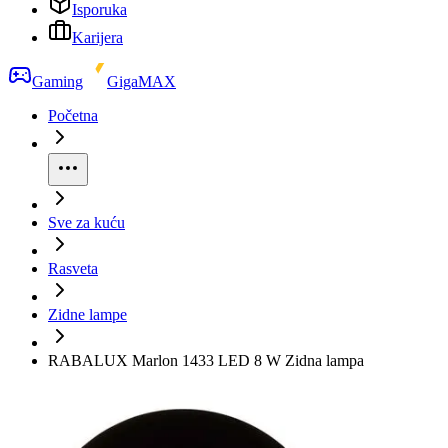
Isporuka
Karijera
Gaming
GigaMAX
Početna
Sve za kuću
Rasveta
Zidne lampe
RABALUX Marlon 1433 LED 8 W Zidna lampa