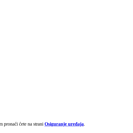
 pronaći ćete na strani
Osiguranje uređaja
.