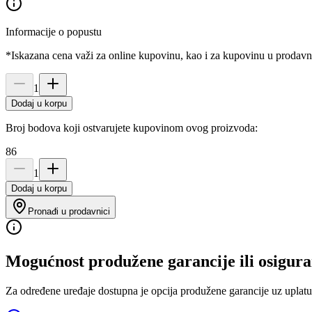
Informacije o popustu
*Iskazana cena važi za online kupovinu, kao i za kupovinu u prodav
1
Dodaj u korpu
Broj bodova koji ostvarujete kupovinom ovog proizvoda:
86
1
Dodaj u korpu
Pronađi u prodavnici
Mogućnost produžene garancije ili osigura
Za određene uređaje dostupna je opcija produžene garancije uz uplatu