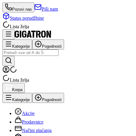
Piši nam
Pozovi nas
Status porudžbine
Lista želja
Kategorije
Pogodnosti
Lista želja
Korpa
Kategorije
Pogodnosti
Akcije
Prodavnice
Načini plaćanja