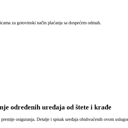
nicama za gotovinski način plaćanja sa dospećem odmah.
nje određenih uređaja od štete i krađe
 premije osiguranja. Detalje i spisak uređaja obuhvaćenih ovom uslugom