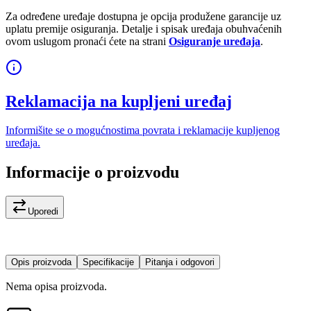
Za određene uređaje dostupna je opcija produžene garancije uz
uplatu premije osiguranja. Detalje i spisak uređaja obuhvaćenih
ovom uslugom pronaći ćete na strani
Osiguranje uređaja
.
Reklamacija na kupljeni uređaj
Informišite se o mogućnostima povrata i reklamacije kupljenog
uređaja.
Informacije o proizvodu
Uporedi
Opis proizvoda
Specifikacije
Pitanja i odgovori
Nema opisa proizvoda.