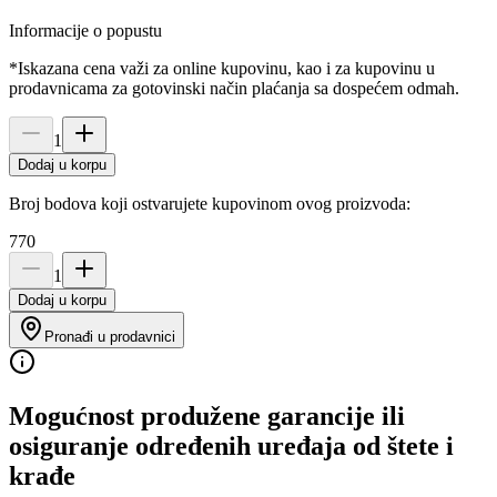
Informacije o popustu
*Iskazana cena važi za online kupovinu, kao i za kupovinu u
prodavnicama za gotovinski način plaćanja sa dospećem odmah.
1
Dodaj u korpu
Broj bodova koji ostvarujete kupovinom ovog proizvoda:
770
1
Dodaj u korpu
Pronađi u prodavnici
Mogućnost produžene garancije ili
osiguranje određenih uređaja od štete i
krađe