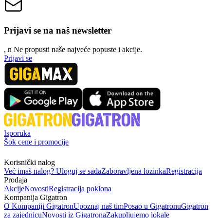
Prijavi se na naš newsletter
, n
N
e propusti naše najveće popuste i akcije.
Prijavi se
Isporuka
Šok cene i promocije
Korisnički nalog
Već imaš nalog? Uloguj se sada
Zaboravljena lozinka
Registracija
Prodaja
Akcije
Novosti
Registracija poklona
Kompanija Gigatron
O Kompaniji Gigatron
Upoznaj naš tim
Posao u Gigatronu
Gigatron
za zajednicu
Novosti iz Gigatrona
Zakupljujemo lokale