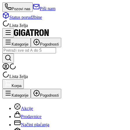
Piši nam
Pozovi nas
Status porudžbine
Lista želja
Kategorije
Pogodnosti
Lista želja
Korpa
Kategorije
Pogodnosti
Akcije
Prodavnice
Načini plaćanja