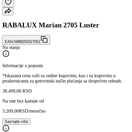
RABALUX Marian 2705 Luster
EAN:
5998250327051
Na stanju
Informacije o popustu
*Iskazana cena važi za online kupovinu, kao i za kupovinu u
prodavnicama za gotovinski način plaćanja sa dospećem odmah.
38.499
,
00
RSD
Na rate bez kamate od
3.209,00
RSD
/mesečno
Saznajte više