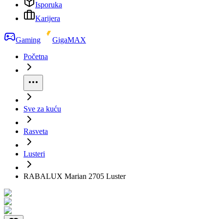
Isporuka
Karijera
Gaming
GigaMAX
Početna
Sve za kuću
Rasveta
Lusteri
RABALUX Marian 2705 Luster