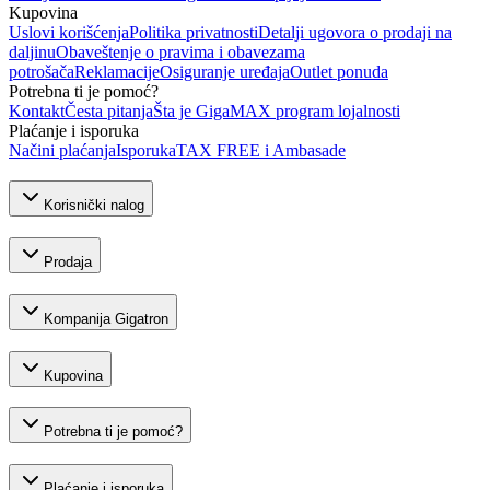
Kupovina
Uslovi korišćenja
Politika privatnosti
Detalji ugovora o prodaji na
daljinu
Obaveštenje o pravima i obavezama
potrošača
Reklamacije
Osiguranje uređaja
Outlet ponuda
Potrebna ti je pomoć?
Kontakt
Česta pitanja
Šta je GigaMAX program lojalnosti
Plaćanje i isporuka
Načini plaćanja
Isporuka
TAX FREE i Ambasade
Korisnički nalog
Prodaja
Kompanija Gigatron
Kupovina
Potrebna ti je pomoć?
Plaćanje i isporuka