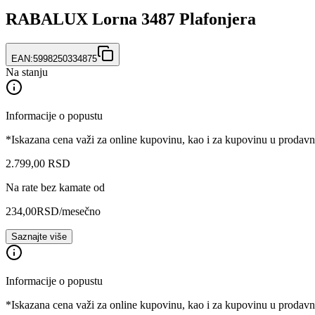
RABALUX Lorna 3487 Plafonjera
EAN:
5998250334875
Na stanju
Informacije o popustu
*Iskazana cena važi za online kupovinu, kao i za kupovinu u prodav
2.799
,
00
RSD
Na rate bez kamate od
234,00
RSD
/mesečno
Saznajte više
Informacije o popustu
*Iskazana cena važi za online kupovinu, kao i za kupovinu u prodav