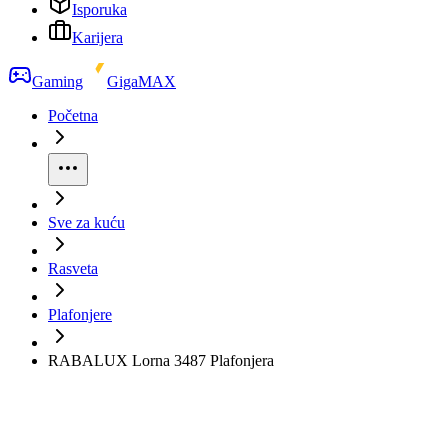
Isporuka
Karijera
Gaming
GigaMAX
Početna
Sve za kuću
Rasveta
Plafonjere
RABALUX Lorna 3487 Plafonjera