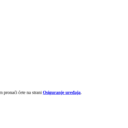
 pronaći ćete na strani
Osiguranje uređaja
.