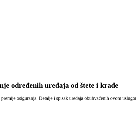
nje određenih uređaja od štete i krađe
 premije osiguranja. Detalje i spisak uređaja obuhvaćenih ovom uslugom