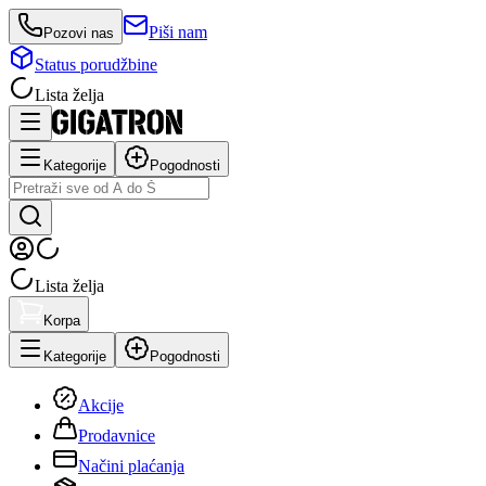
Piši nam
Pozovi nas
Status porudžbine
Lista želja
Kategorije
Pogodnosti
Lista želja
Korpa
Kategorije
Pogodnosti
Akcije
Prodavnice
Načini plaćanja