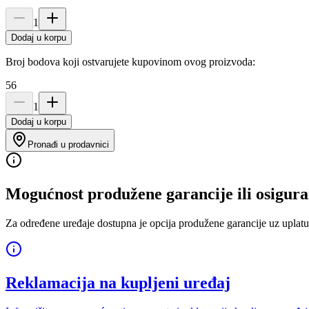
1
Dodaj u korpu
Broj bodova koji ostvarujete kupovinom ovog proizvoda:
56
1
Dodaj u korpu
Pronađi u prodavnici
Mogućnost produžene garancije ili osigura
Za određene uređaje dostupna je opcija produžene garancije uz uplatu
Reklamacija na kupljeni uređaj