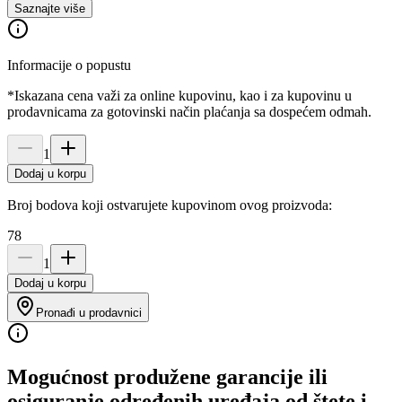
Saznajte više
Informacije o popustu
*Iskazana cena važi za online kupovinu, kao i za kupovinu u
prodavnicama za gotovinski način plaćanja sa dospećem odmah.
1
Dodaj u korpu
Broj bodova koji ostvarujete kupovinom ovog proizvoda:
78
1
Dodaj u korpu
Pronađi u prodavnici
Mogućnost produžene garancije ili
osiguranje određenih uređaja od štete i