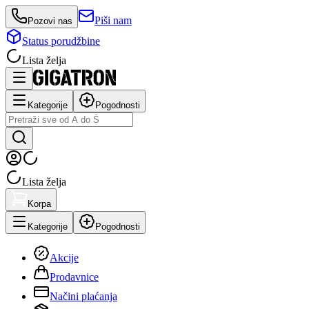
Piši nam
Pozovi nas
Status porudžbine
Lista želja
Kategorije
Pogodnosti
Lista želja
Korpa
Kategorije
Pogodnosti
Akcije
Prodavnice
Načini plaćanja