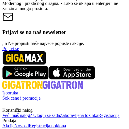
Modernog i praktičnog dizajna. • Lako se uklapa u enterijer i ne
zauzima mnogo prostora.
Prijavi se na naš newsletter
, n
N
e propusti naše najveće popuste i akcije.
Prijavi se
Isporuka
Šok cene i promocije
Korisnički nalog
Već imaš nalog? Uloguj se sada
Zaboravljena lozinka
Registracija
Prodaja
Akcije
Novosti
Registracija poklona