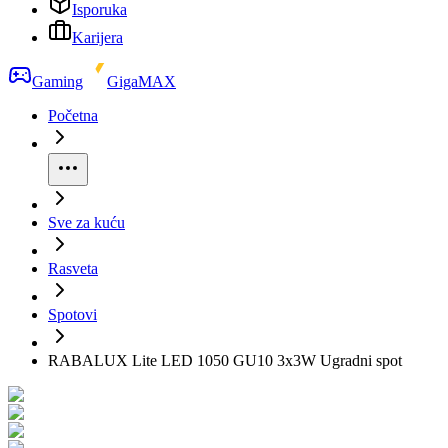
Isporuka
Karijera
Gaming
GigaMAX
Početna
Sve za kuću
Rasveta
Spotovi
RABALUX Lite LED 1050 GU10 3x3W Ugradni spot