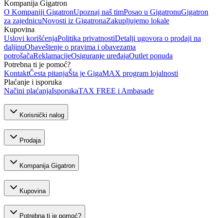
Kompanija Gigatron
O Kompaniji Gigatron
Upoznaj naš tim
Posao u Gigatronu
Gigatron
za zajednicu
Novosti iz Gigatrona
Zakupljujemo lokale
Kupovina
Uslovi korišćenja
Politika privatnosti
Detalji ugovora o prodaji na
daljinu
Obaveštenje o pravima i obavezama
potrošača
Reklamacije
Osiguranje uređaja
Outlet ponuda
Potrebna ti je pomoć?
Kontakt
Česta pitanja
Šta je GigaMAX program lojalnosti
Plaćanje i isporuka
Načini plaćanja
Isporuka
TAX FREE i Ambasade
Korisnički nalog
Prodaja
Kompanija Gigatron
Kupovina
Potrebna ti je pomoć?