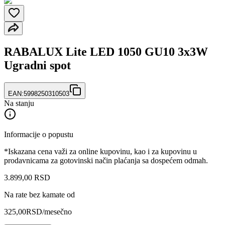
RABALUX Lite LED 1050 GU10 3x3W
Ugradni spot
EAN:
5998250310503
Na stanju
Informacije o popustu
*Iskazana cena važi za online kupovinu, kao i za kupovinu u
prodavnicama za gotovinski način plaćanja sa dospećem odmah.
3.899
,
00
RSD
Na rate bez kamate od
325,00
RSD
/mesečno