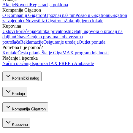
Akcije
Novosti
Registracija poklona
Kompanija Gigatron
O Kompaniji Gigatron
Upoznaj naš tim
Posao u Gigatronu
Gigatron
za zajednicu
Novosti iz Gigatrona
Zakupljujemo lokale
Kupovina
Uslovi korišćenja
Politika privatnosti
Detalji ugovora o prodaji na
daljinu
Obaveštenje o pravima i obavezama
potrošača
Reklamacije
Osiguranje uređaja
Outlet ponuda
Potrebna ti je pomoć?
Kontakt
Česta pitanja
Šta je GigaMAX program lojalnosti
Plaćanje i isporuka
Načini plaćanja
Isporuka
TAX FREE i Ambasade
Korisnički nalog
Prodaja
Kompanija Gigatron
Kupovina