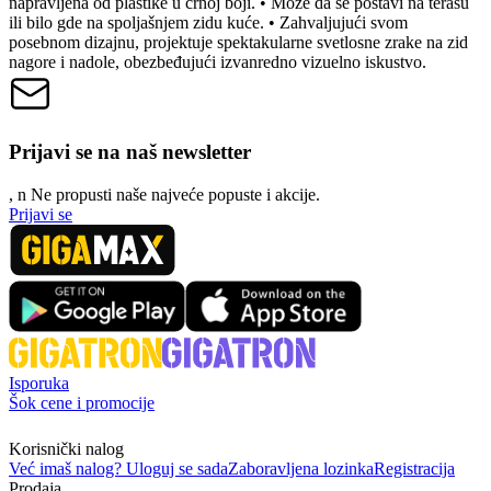
napravljena od plastike u crnoj boji. • Može da se postavi na terasu
ili bilo gde na spoljašnjem zidu kuće. • Zahvaljujući svom
posebnom dizajnu, projektuje spektakularne svetlosne zrake na zid
nagore i nadole, obezbeđujući izvanredno vizuelno iskustvo.
Prijavi se na naš newsletter
, n
N
e propusti naše najveće popuste i akcije.
Prijavi se
Isporuka
Šok cene i promocije
Korisnički nalog
Već imaš nalog? Uloguj se sada
Zaboravljena lozinka
Registracija
Prodaja