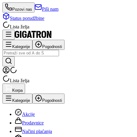
Piši nam
Pozovi nas
Status porudžbine
Lista želja
Kategorije
Pogodnosti
Lista želja
Korpa
Kategorije
Pogodnosti
Akcije
Prodavnice
Načini plaćanja