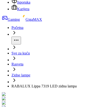
Isporuka
Karijera
Gaming
GigaMAX
Početna
Sve za kuću
Rasveta
Zidne lampe
RABALUX Lippa 7319 LED zidna lampa