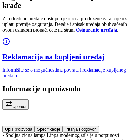
krađe
Za određene uređaje dostupna je opcija produžene garancije uz
uplatu premije osiguranja. Detalje i spisak uređaja obuhvaćenih
ovom uslugom pronaći ćete na strani
Osiguranje uređaja
.
Reklamacija na kupljeni uređaj
Informišite se o mogućnostima povrata i reklamacije kupljenog
uređaja.
Informacije o proizvodu
Uporedi
Opis proizvoda
Specifikacije
Pitanja i odgovori
• Spoljna zidna lampa Lippa modernog stila je u potpunosti