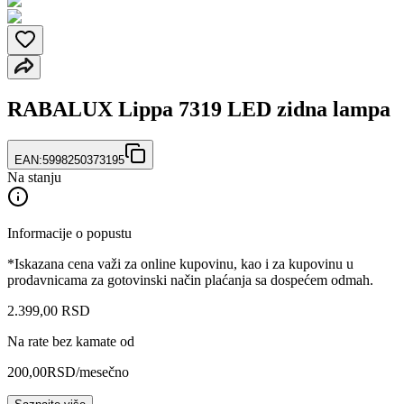
RABALUX Lippa 7319 LED zidna lampa
EAN:
5998250373195
Na stanju
Informacije o popustu
*Iskazana cena važi za online kupovinu, kao i za kupovinu u
prodavnicama za gotovinski način plaćanja sa dospećem odmah.
2.399
,
00
RSD
Na rate bez kamate od
200,00
RSD
/mesečno