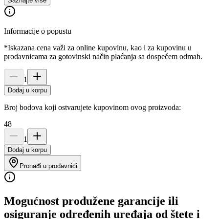
Saznajte više
Informacije o popustu
*Iskazana cena važi za online kupovinu, kao i za kupovinu u
prodavnicama za gotovinski način plaćanja sa dospećem odmah.
1
Dodaj u korpu
Broj bodova koji ostvarujete kupovinom ovog proizvoda:
48
1
Dodaj u korpu
Pronađi u prodavnici
Mogućnost produžene garancije ili
osiguranje određenih uređaja od štete i