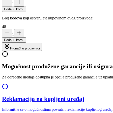
1
Dodaj u korpu
Broj bodova koji ostvarujete kupovinom ovog proizvoda:
48
1
Dodaj u korpu
Pronađi u prodavnici
Mogućnost produžene garancije ili osigura
Za određene uređaje dostupna je opcija produžene garancije uz uplatu
Reklamacija na kupljeni uređaj
Informišite se o mogućnostima povrata i reklamacije kupljenog uređaj