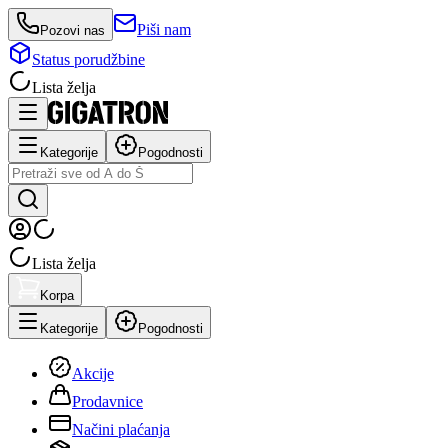
Piši nam
Pozovi nas
Status porudžbine
Lista želja
Kategorije
Pogodnosti
Lista želja
Korpa
Kategorije
Pogodnosti
Akcije
Prodavnice
Načini plaćanja