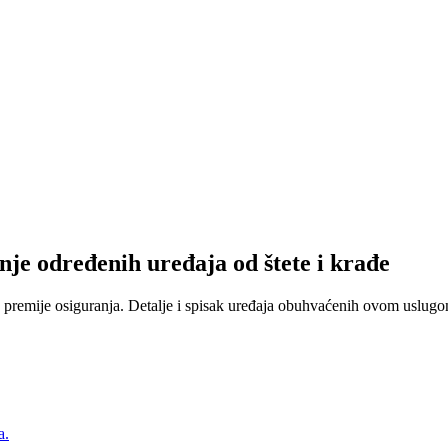
nje određenih uređaja od štete i krađe
 premije osiguranja. Detalje i spisak uređaja obuhvaćenih ovom uslugom
a.