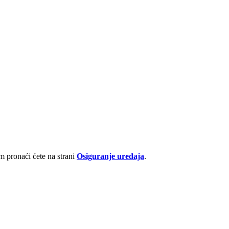
 pronaći ćete na strani
Osiguranje uređaja
.