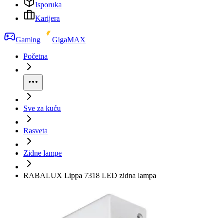
Isporuka
Karijera
Gaming
GigaMAX
Početna
Sve za kuću
Rasveta
Zidne lampe
RABALUX Lippa 7318 LED zidna lampa