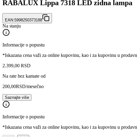
RABALUX Lippa 7318 LED zidna lampa
EAN:
5998250373188
Na stanju
Informacije o popustu
*Iskazana cena važi za online kupovinu, kao i za kupovinu u prodav
2.399
,
00
RSD
Na rate bez kamate od
200,00
RSD
/mesečno
Saznajte više
Informacije o popustu
*Iskazana cena važi za online kupovinu, kao i za kupovinu u prodav