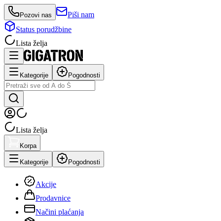
Piši nam
Pozovi nas
Status porudžbine
Lista želja
Kategorije
Pogodnosti
Lista želja
Korpa
Kategorije
Pogodnosti
Akcije
Prodavnice
Načini plaćanja