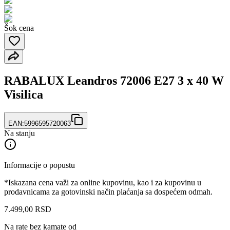
Šok cena
RABALUX Leandros 72006 E27 3 x 40 W
Visilica
EAN:
5996595720063
Na stanju
Informacije o popustu
*Iskazana cena važi za online kupovinu, kao i za kupovinu u
prodavnicama za gotovinski način plaćanja sa dospećem odmah.
7.499
,
00
RSD
Na rate bez kamate od