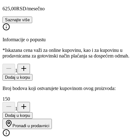
625,00
RSD
/mesečno
Saznajte više
Informacije o popustu
*Iskazana cena važi za online kupovinu, kao i za kupovinu u
prodavnicama za gotovinski način plaćanja sa dospećem odmah.
1
Dodaj u korpu
Broj bodova koji ostvarujete kupovinom ovog proizvoda:
150
1
Dodaj u korpu
Pronađi u prodavnici