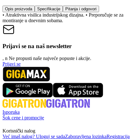
Opis proizvoda
Specifikacije
Pitanja i odgovori
• Atraktivna visilica industrijskog dizajna. • Preporučuje se za
montiranje u dnevnim sobama.
Prijavi se na naš newsletter
, n
N
e propusti naše najveće popuste i akcije.
Prijavi se
Isporuka
Šok cene i promocije
Korisnički nalog
Već imaš nalog? Uloguj se sada
Zaboravljena lozinka
Registracija