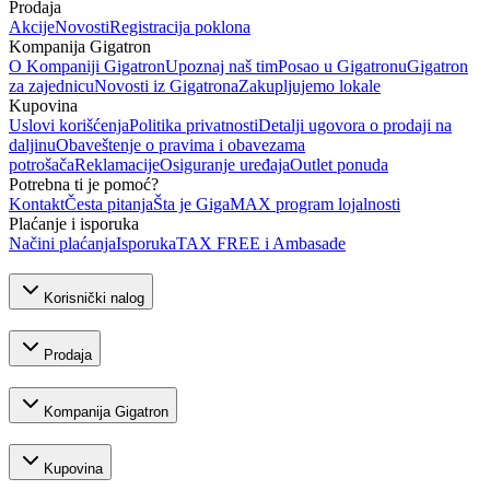
Prodaja
Akcije
Novosti
Registracija poklona
Kompanija Gigatron
O Kompaniji Gigatron
Upoznaj naš tim
Posao u Gigatronu
Gigatron
za zajednicu
Novosti iz Gigatrona
Zakupljujemo lokale
Kupovina
Uslovi korišćenja
Politika privatnosti
Detalji ugovora o prodaji na
daljinu
Obaveštenje o pravima i obavezama
potrošača
Reklamacije
Osiguranje uređaja
Outlet ponuda
Potrebna ti je pomoć?
Kontakt
Česta pitanja
Šta je GigaMAX program lojalnosti
Plaćanje i isporuka
Načini plaćanja
Isporuka
TAX FREE i Ambasade
Korisnički nalog
Prodaja
Kompanija Gigatron
Kupovina