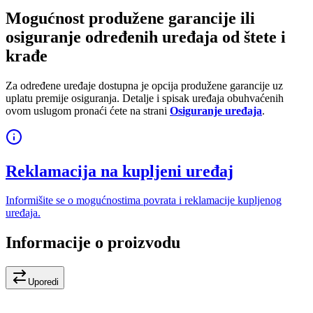
Mogućnost produžene garancije ili
osiguranje određenih uređaja od štete i
krađe
Za određene uređaje dostupna je opcija produžene garancije uz
uplatu premije osiguranja. Detalje i spisak uređaja obuhvaćenih
ovom uslugom pronaći ćete na strani
Osiguranje uređaja
.
Reklamacija na kupljeni uređaj
Informišite se o mogućnostima povrata i reklamacije kupljenog
uređaja.
Informacije o proizvodu
Uporedi