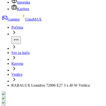
Isporuka
Karijera
Gaming
GigaMAX
Početna
Sve za kuću
Rasveta
Visilice
RABALUX Leandros 72006 E27 3 x 40 W Visilica