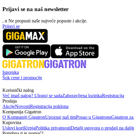
Prijavi se na naš newsletter
, n
N
e propusti naše najveće popuste i akcije.
Prijavi se
Isporuka
Šok cene i promocije
Korisnički nalog
Već imaš nalog? Uloguj se sada
Zaboravljena lozinka
Registracija
Prodaja
Akcije
Novosti
Registracija poklona
Kompanija Gigatron
O Kompaniji Gigatron
Upoznaj naš tim
Posao u Gigatronu
Gigatron za
Kupovina
Uslovi korišćenja
Politika privatnosti
Detalji ugovora o prodaji na dalji
Potrebna ti je pomoć?