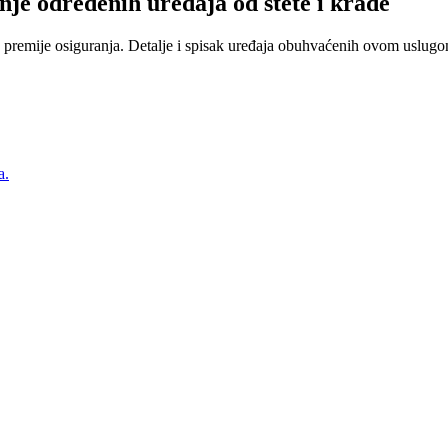
nje određenih uređaja od štete i krađe
 premije osiguranja. Detalje i spisak uređaja obuhvaćenih ovom uslugom
a.