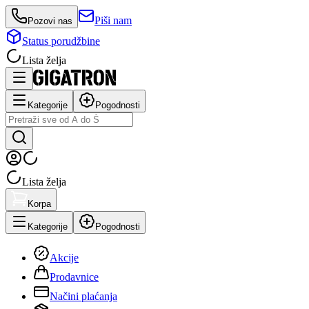
Piši nam
Pozovi nas
Status porudžbine
Lista želja
Kategorije
Pogodnosti
Lista želja
Korpa
Kategorije
Pogodnosti
Akcije
Prodavnice
Načini plaćanja