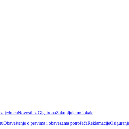
 zajednicu
Novosti iz Gigatrona
Zakupljujemo lokale
nu
Obaveštenje o pravima i obavezama potrošača
Reklamacije
Osiguranj