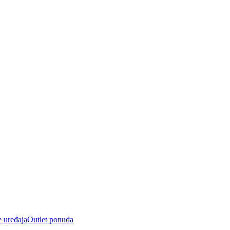
e uređaja
Outlet ponuda