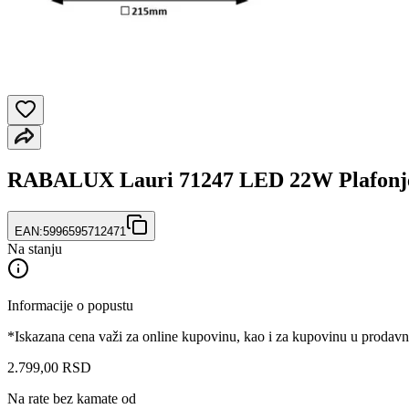
RABALUX Lauri 71247 LED 22W Plafonj
EAN:
5996595712471
Na stanju
Informacije o popustu
*Iskazana cena važi za online kupovinu, kao i za kupovinu u prodav
2.799
,
00
RSD
Na rate bez kamate od