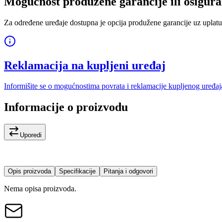
Mogućnost produžene garancije ili osigura
Za određene uređaje dostupna je opcija produžene garancije uz uplatu
Reklamacija na kupljeni uređaj
Informišite se o mogućnostima povrata i reklamacije kupljenog uređaj
Informacije o proizvodu
Uporedi
Opis proizvoda
Specifikacije
Pitanja i odgovori
Nema opisa proizvoda.