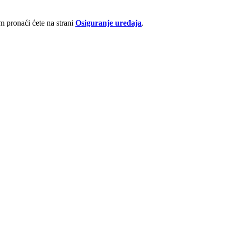
 pronaći ćete na strani
Osiguranje uređaja
.