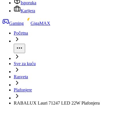
Isporuka
Karijera
Gaming
GigaMAX
Početna
Sve za kuću
Rasveta
Plafonjere
RABALUX Lauri 71247 LED 22W Plafonjera