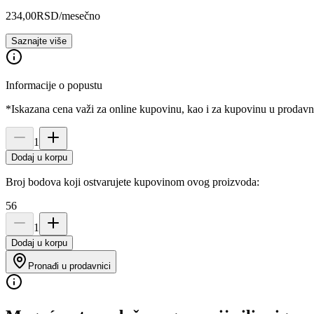
234,00
RSD
/mesečno
Saznajte više
Informacije o popustu
*Iskazana cena važi za online kupovinu, kao i za kupovinu u prodav
1
Dodaj u korpu
Broj bodova koji ostvarujete kupovinom ovog proizvoda:
56
1
Dodaj u korpu
Pronađi u prodavnici