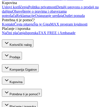
Kupovina
Uslovi korišćenja
Politika privatnosti
Detalji ugovora o prodaji na
daljinu
Obaveštenje o pravima i obavezama
potrošača
Reklamacije
Osiguranje uređaja
Outlet ponuda
Potrebna ti je pomoć?
Kontakt
Česta pitanja
Šta je GigaMAX program lojalnosti
Plaćanje i isporuka
Načini plaćanja
Isporuka
TAX FREE i Ambasade
Korisnički nalog
Prodaja
Kompanija Gigatron
Kupovina
Potrebna ti je pomoć?
Plaćanje i isporuka