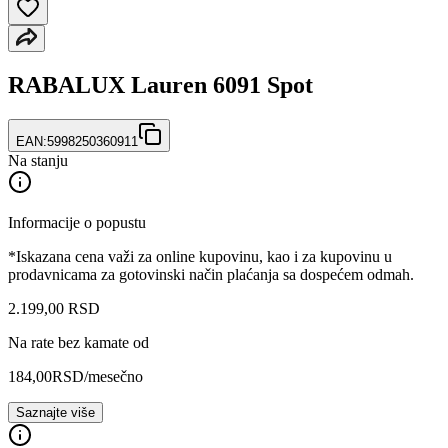
RABALUX Lauren 6091 Spot
EAN:
5998250360911
Na stanju
Informacije o popustu
*Iskazana cena važi za online kupovinu, kao i za kupovinu u
prodavnicama za gotovinski način plaćanja sa dospećem odmah.
2.199
,
00
RSD
Na rate bez kamate od
184,00
RSD
/mesečno
Saznajte više