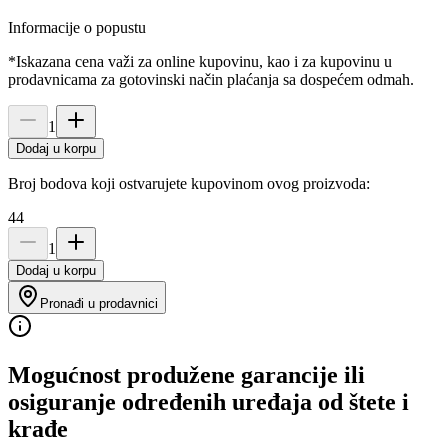
Informacije o popustu
*Iskazana cena važi za online kupovinu, kao i za kupovinu u
prodavnicama za gotovinski način plaćanja sa dospećem odmah.
1
Dodaj u korpu
Broj bodova koji ostvarujete kupovinom ovog proizvoda:
44
1
Dodaj u korpu
Pronađi u prodavnici
Mogućnost produžene garancije ili
osiguranje određenih uređaja od štete i
krađe