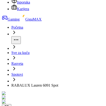
Isporuka
Karijera
Gaming
GigaMAX
Početna
Sve za kuću
Rasveta
Spotovi
RABALUX Lauren 6091 Spot