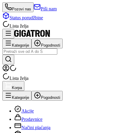
Piši nam
Pozovi nas
Status porudžbine
Lista želja
Kategorije
Pogodnosti
Lista želja
Korpa
Kategorije
Pogodnosti
Akcije
Prodavnice
Načini plaćanja