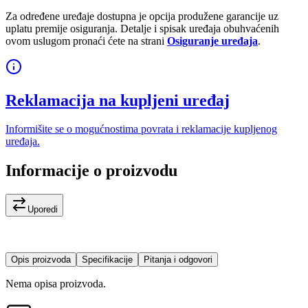
Za određene uređaje dostupna je opcija produžene garancije uz
uplatu premije osiguranja. Detalje i spisak uređaja obuhvaćenih
ovom uslugom pronaći ćete na strani
Osiguranje uređaja
.
Reklamacija na kupljeni uređaj
Informišite se o mogućnostima povrata i reklamacije kupljenog
uređaja.
Informacije o proizvodu
Uporedi
Opis proizvoda
Specifikacije
Pitanja i odgovori
Nema opisa proizvoda.