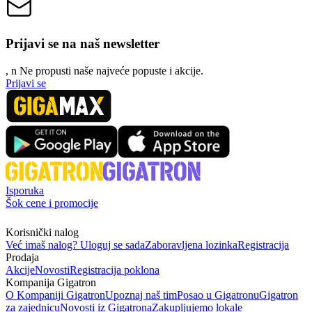
Prijavi se na naš newsletter
, n
N
e propusti naše najveće popuste i akcije.
Prijavi se
Isporuka
Šok cene i promocije
Korisnički nalog
Već imaš nalog? Uloguj se sada
Zaboravljena lozinka
Registracija
Prodaja
Akcije
Novosti
Registracija poklona
Kompanija Gigatron
O Kompaniji Gigatron
Upoznaj naš tim
Posao u Gigatronu
Gigatron
za zajednicu
Novosti iz Gigatrona
Zakupljujemo lokale