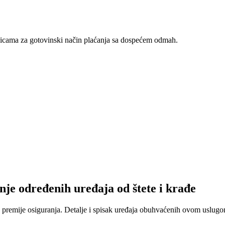
nicama za gotovinski način plaćanja sa dospećem odmah.
nje određenih uređaja od štete i krađe
 premije osiguranja. Detalje i spisak uređaja obuhvaćenih ovom uslugom