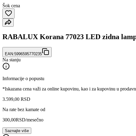
Šok cena
RABALUX Korana 77023 LED zidna lam
EAN:
5996595770235
Na stanju
Informacije o popustu
*Iskazana cena važi za online kupovinu, kao i za kupovinu u prodav
3.599
,
00
RSD
Na rate bez kamate od
300,00
RSD
/mesečno
Saznajte više