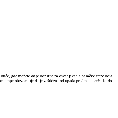
kuće, gde možete da je koristite za osvetljavanje pešačke staze koja
jne lampe obezbeđuje da je zaštićena od upada predmeta prečnika do 1