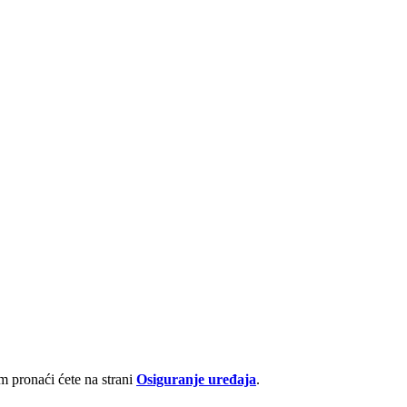
 pronaći ćete na strani
Osiguranje uređaja
.