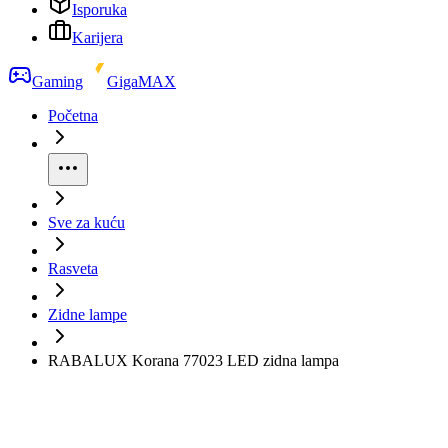
Isporuka
Karijera
Gaming
GigaMAX
Početna
Sve za kuću
Rasveta
Zidne lampe
RABALUX Korana 77023 LED zidna lampa