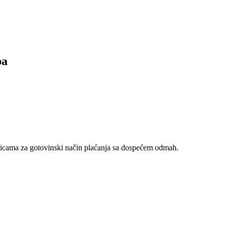
pa
nicama za gotovinski način plaćanja sa dospećem odmah.