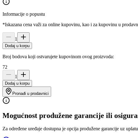
Informacije o popustu
*Iskazana cena važi za online kupovinu, kao i za kupovinu u prodav
1
Dodaj u korpu
Broj bodova koji ostvarujete kupovinom ovog proizvoda:
72
1
Dodaj u korpu
Pronađi u prodavnici
Mogućnost produžene garancije ili osigura
Za određene uređaje dostupna je opcija produžene garancije uz uplatu