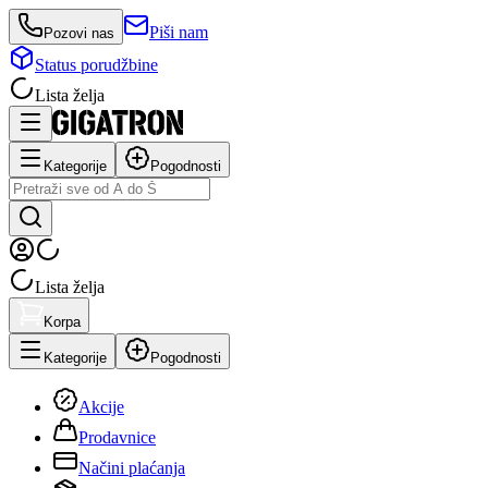
Piši nam
Pozovi nas
Status porudžbine
Lista želja
Kategorije
Pogodnosti
Lista želja
Korpa
Kategorije
Pogodnosti
Akcije
Prodavnice
Načini plaćanja