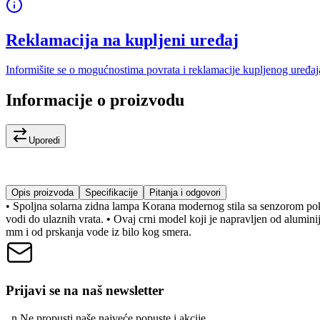
Reklamacija na kupljeni uređaj
Informišite se o mogućnostima povrata i reklamacije kupljenog uređaj
Informacije o proizvodu
Uporedi
Opis proizvoda
Specifikacije
Pitanja i odgovori
• Spoljna solarna zidna lampa Korana modernog stila sa senzorom pokret
vodi do ulaznih vrata. • Ovaj crni model koji je napravljen od alumin
mm i od prskanja vode iz bilo kog smera.
Prijavi se na naš newsletter
, n
N
e propusti naše najveće popuste i akcije.