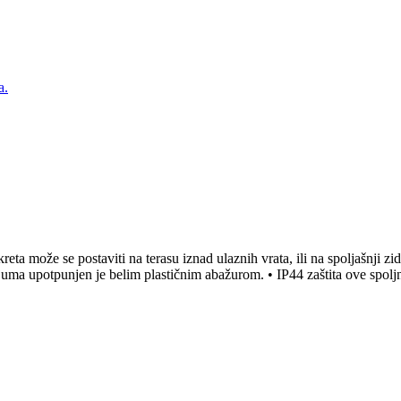
a.
a može se postaviti na terasu iznad ulaznih vrata, ili na spoljašnji zid 
ijuma upotpunjen je belim plastičnim abažurom. • IP44 zaštita ove spol