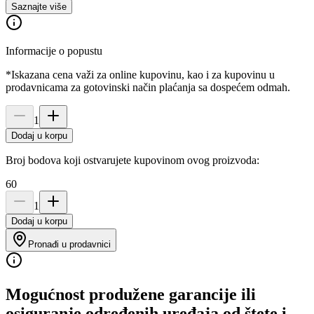
Saznajte više
Informacije o popustu
*Iskazana cena važi za online kupovinu, kao i za kupovinu u
prodavnicama za gotovinski način plaćanja sa dospećem odmah.
1
Dodaj u korpu
Broj bodova koji ostvarujete kupovinom ovog proizvoda:
60
1
Dodaj u korpu
Pronađi u prodavnici
Mogućnost produžene garancije ili
osiguranje određenih uređaja od štete i