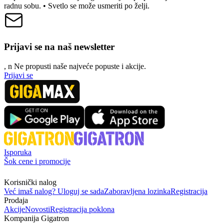
radnu sobu. • Svetlo se može usmeriti po želji.
Prijavi se na naš newsletter
, n
N
e propusti naše najveće popuste i akcije.
Prijavi se
Isporuka
Šok cene i promocije
Korisnički nalog
Već imaš nalog? Uloguj se sada
Zaboravljena lozinka
Registracija
Prodaja
Akcije
Novosti
Registracija poklona
Kompanija Gigatron