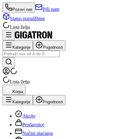
Piši nam
Pozovi nas
Status porudžbine
Lista želja
Kategorije
Pogodnosti
Lista želja
Korpa
Kategorije
Pogodnosti
Akcije
Prodavnice
Načini plaćanja