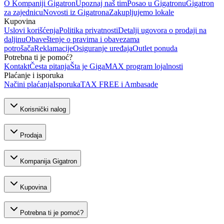
O Kompaniji Gigatron
Upoznaj naš tim
Posao u Gigatronu
Gigatron
za zajednicu
Novosti iz Gigatrona
Zakupljujemo lokale
Kupovina
Uslovi korišćenja
Politika privatnosti
Detalji ugovora o prodaji na
daljinu
Obaveštenje o pravima i obavezama
potrošača
Reklamacije
Osiguranje uređaja
Outlet ponuda
Potrebna ti je pomoć?
Kontakt
Česta pitanja
Šta je GigaMAX program lojalnosti
Plaćanje i isporuka
Načini plaćanja
Isporuka
TAX FREE i Ambasade
Korisnički nalog
Prodaja
Kompanija Gigatron
Kupovina
Potrebna ti je pomoć?