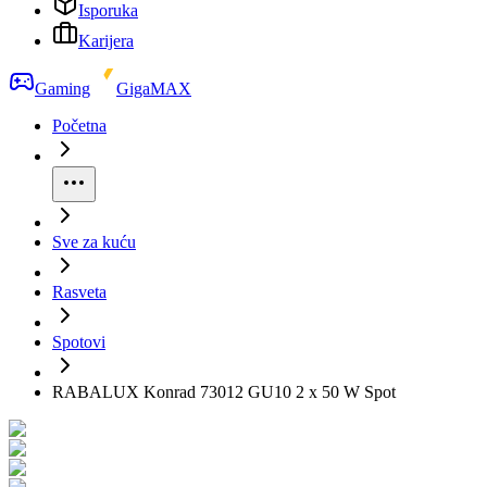
Isporuka
Karijera
Gaming
GigaMAX
Početna
Sve za kuću
Rasveta
Spotovi
RABALUX Konrad 73012 GU10 2 x 50 W Spot