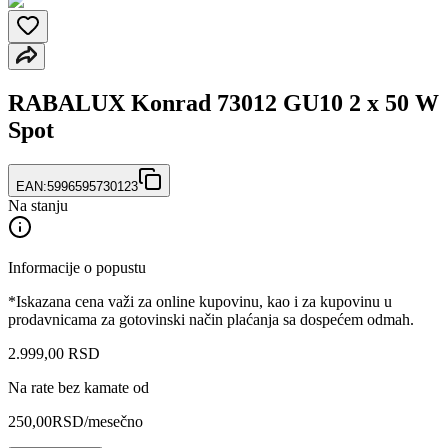
RABALUX Konrad 73012 GU10 2 x 50 W
Spot
EAN:
5996595730123
Na stanju
Informacije o popustu
*Iskazana cena važi za online kupovinu, kao i za kupovinu u
prodavnicama za gotovinski način plaćanja sa dospećem odmah.
2.999
,
00
RSD
Na rate bez kamate od
250,00
RSD
/mesečno