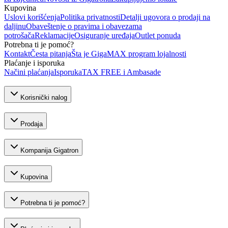
Kupovina
Uslovi korišćenja
Politika privatnosti
Detalji ugovora o prodaji na
daljinu
Obaveštenje o pravima i obavezama
potrošača
Reklamacije
Osiguranje uređaja
Outlet ponuda
Potrebna ti je pomoć?
Kontakt
Česta pitanja
Šta je GigaMAX program lojalnosti
Plaćanje i isporuka
Načini plaćanja
Isporuka
TAX FREE i Ambasade
Korisnički nalog
Prodaja
Kompanija Gigatron
Kupovina
Potrebna ti je pomoć?