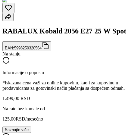
RABALUX Kobald 2056 E27 25 W Spot
EAN:
5998250320564
Na stanju
Informacije o popustu
*Iskazana cena važi za online kupovinu, kao i za kupovinu u
prodavnicama za gotovinski način plaćanja sa dospećem odmah.
1.499
,
00
RSD
Na rate bez kamate od
125,00
RSD
/mesečno
Saznajte više