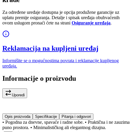
Za određene uređaje dostupna je opcija produžene garancije uz
uplatu premije osiguranja. Detalje i spisak uređaja obuhvaćenih
ovom uslugom pronaći ćete na strani
Osiguranje uređaja
.
Reklamacija na kupljeni uređaj
Informišite se o mogućnostima povrata i reklamacije kupljenog
uređaja.
Informacije o proizvodu
Uporedi
Opis proizvoda
Specifikacije
Pitanja i odgovori
• Pogodna za dnevne, spavaće i radne sobe. • Praktična i ne zauzima
puno prostora. • Minimalističkog ali elegantnog dizajna.