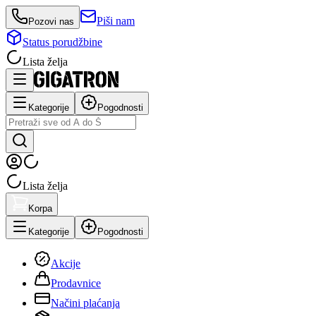
Piši nam
Pozovi nas
Status porudžbine
Lista želja
Kategorije
Pogodnosti
Lista želja
Korpa
Kategorije
Pogodnosti
Akcije
Prodavnice
Načini plaćanja