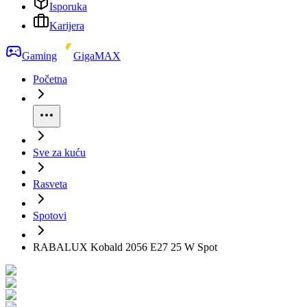
Isporuka
Karijera
Gaming
GigaMAX
Početna
Sve za kuću
Rasveta
Spotovi
RABALUX Kobald 2056 E27 25 W Spot