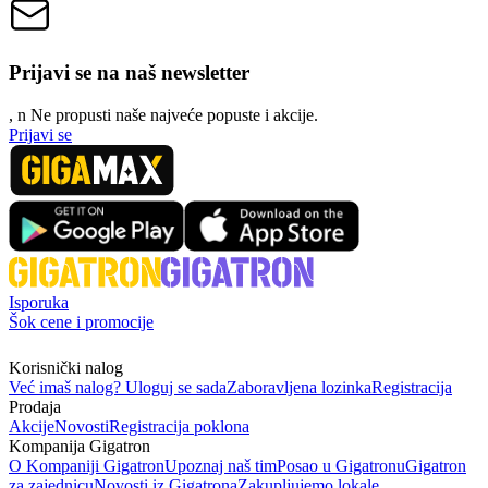
Prijavi se na naš newsletter
, n
N
e propusti naše najveće popuste i akcije.
Prijavi se
Isporuka
Šok cene i promocije
Korisnički nalog
Već imaš nalog? Uloguj se sada
Zaboravljena lozinka
Registracija
Prodaja
Akcije
Novosti
Registracija poklona
Kompanija Gigatron
O Kompaniji Gigatron
Upoznaj naš tim
Posao u Gigatronu
Gigatron
za zajednicu
Novosti iz Gigatrona
Zakupljujemo lokale