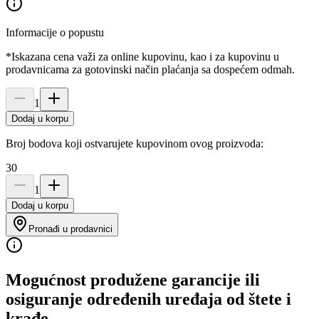
Informacije o popustu
*Iskazana cena važi za online kupovinu, kao i za kupovinu u
prodavnicama za gotovinski način plaćanja sa dospećem odmah.
1
Dodaj u korpu
Broj bodova koji ostvarujete kupovinom ovog proizvoda:
30
1
Dodaj u korpu
Pronađi u prodavnici
Mogućnost produžene garancije ili
osiguranje određenih uređaja od štete i
krađe