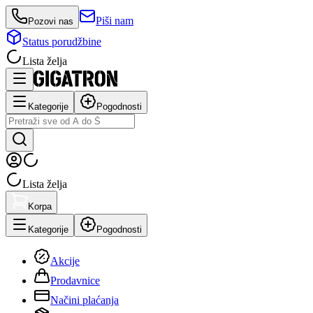
Piši nam
Pozovi nas
Status porudžbine
Lista želja
Kategorije
Pogodnosti
Lista želja
Korpa
Kategorije
Pogodnosti
Akcije
Prodavnice
Načini plaćanja