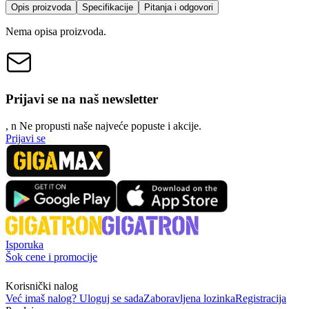
Opis proizvoda
Specifikacije
Pitanja i odgovori
Nema opisa proizvoda.
Prijavi se na naš newsletter
, n
N
e propusti naše najveće popuste i akcije.
Prijavi se
Isporuka
Šok cene i promocije
Korisnički nalog
Već imaš nalog? Uloguj se sada
Zaboravljena lozinka
Registracija