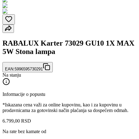
RABALUX Karter 73029 GU10 1X MAX
5W Stona lampa
EAN:
5996595730291
Na stanju
Informacije o popustu
*Iskazana cena važi za online kupovinu, kao i za kupovinu u
prodavnicama za gotovinski način plaćanja sa dospećem odmah.
6.799
,
00
RSD
Na rate bez kamate od