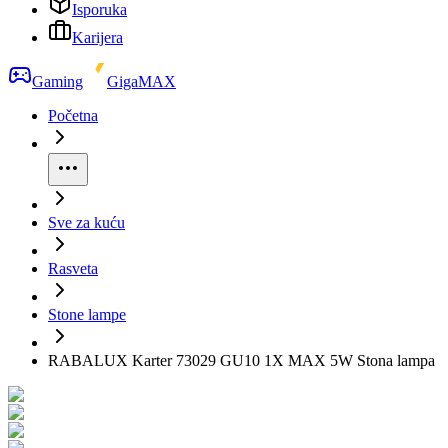
Isporuka
Karijera
Gaming
GigaMAX
Početna
Sve za kuću
Rasveta
Stone lampe
RABALUX Karter 73029 GU10 1X MAX 5W Stona lampa