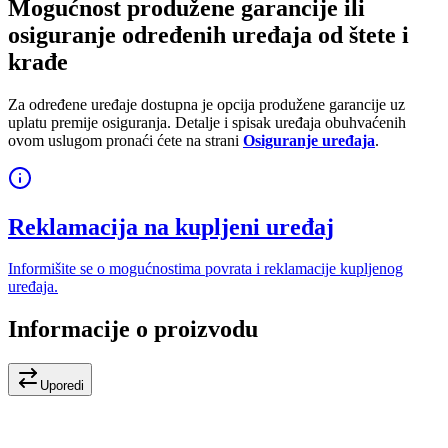
Mogućnost produžene garancije ili
osiguranje određenih uređaja od štete i
krađe
Za određene uređaje dostupna je opcija produžene garancije uz
uplatu premije osiguranja. Detalje i spisak uređaja obuhvaćenih
ovom uslugom pronaći ćete na strani
Osiguranje uređaja
.
Reklamacija na kupljeni uređaj
Informišite se o mogućnostima povrata i reklamacije kupljenog
uređaja.
Informacije o proizvodu
Uporedi