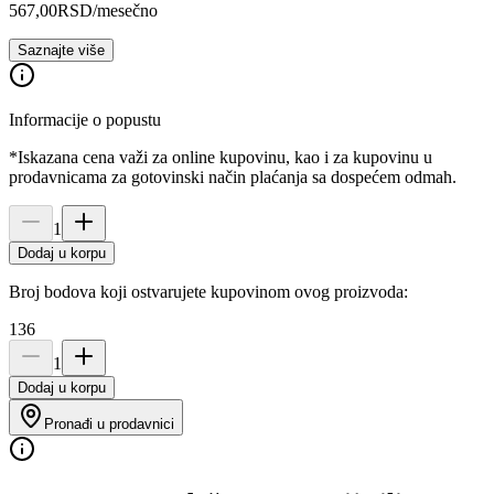
567,00
RSD
/mesečno
Saznajte više
Informacije o popustu
*Iskazana cena važi za online kupovinu, kao i za kupovinu u
prodavnicama za gotovinski način plaćanja sa dospećem odmah.
1
Dodaj u korpu
Broj bodova koji ostvarujete kupovinom ovog proizvoda:
136
1
Dodaj u korpu
Pronađi u prodavnici