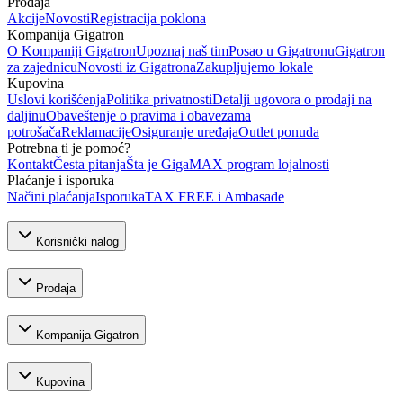
Prodaja
Akcije
Novosti
Registracija poklona
Kompanija Gigatron
O Kompaniji Gigatron
Upoznaj naš tim
Posao u Gigatronu
Gigatron
za zajednicu
Novosti iz Gigatrona
Zakupljujemo lokale
Kupovina
Uslovi korišćenja
Politika privatnosti
Detalji ugovora o prodaji na
daljinu
Obaveštenje o pravima i obavezama
potrošača
Reklamacije
Osiguranje uređaja
Outlet ponuda
Potrebna ti je pomoć?
Kontakt
Česta pitanja
Šta je GigaMAX program lojalnosti
Plaćanje i isporuka
Načini plaćanja
Isporuka
TAX FREE i Ambasade
Korisnički nalog
Prodaja
Kompanija Gigatron
Kupovina