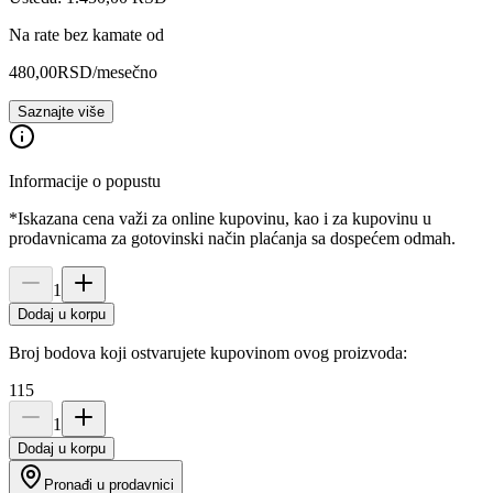
Na rate bez kamate od
480,00
RSD
/mesečno
Saznajte više
Informacije o popustu
*Iskazana cena važi za online kupovinu, kao i za kupovinu u
prodavnicama za gotovinski način plaćanja sa dospećem odmah.
1
Dodaj u korpu
Broj bodova koji ostvarujete kupovinom ovog proizvoda:
115
1
Dodaj u korpu
Pronađi u prodavnici