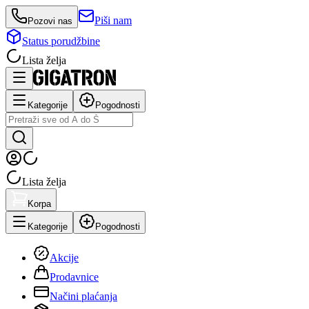
Piši nam
Pozovi nas
Status porudžbine
Lista želja
Kategorije
Pogodnosti
Lista želja
Korpa
Kategorije
Pogodnosti
Akcije
Prodavnice
Načini plaćanja