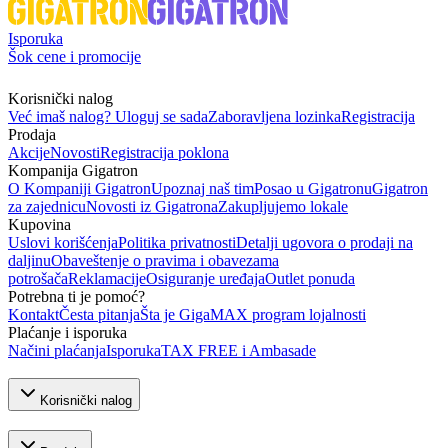
Isporuka
Šok cene i promocije
Korisnički nalog
Već imaš nalog? Uloguj se sada
Zaboravljena lozinka
Registracija
Prodaja
Akcije
Novosti
Registracija poklona
Kompanija Gigatron
O Kompaniji Gigatron
Upoznaj naš tim
Posao u Gigatronu
Gigatron
za zajednicu
Novosti iz Gigatrona
Zakupljujemo lokale
Kupovina
Uslovi korišćenja
Politika privatnosti
Detalji ugovora o prodaji na
daljinu
Obaveštenje o pravima i obavezama
potrošača
Reklamacije
Osiguranje uređaja
Outlet ponuda
Potrebna ti je pomoć?
Kontakt
Česta pitanja
Šta je GigaMAX program lojalnosti
Plaćanje i isporuka
Načini plaćanja
Isporuka
TAX FREE i Ambasade
Korisnički nalog