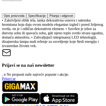
Opis proizvoda
Specifikacije
Pitanja i odgovori
• Zakrivljeni oblik tela, tanka dekorativna osnova i satenska
hromirana boja daju ovom modelu elegantan izgled i pored željenog
svetla, on je i odličan dekorativni element. • Savršen je izbor za
dnevnu sobu ili spavaću sobu, gde njeno toplo svetlo stvara ugodnu,
domaću atmosferu. • Zahvaljujući integrisanoj LED tehnologiji,
dizajnerska lampa nudi rešenje za osvetljenje koje štedi energiju i
izvanredan životni vek.
Prijavi se na naš newsletter
, n
N
e propusti naše najveće popuste i akcije.
Prijavi se