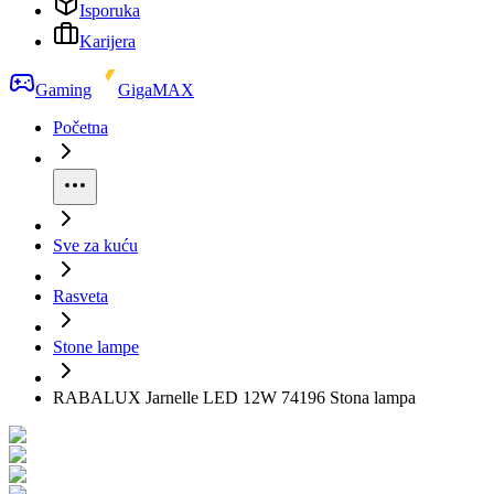
Isporuka
Karijera
Gaming
GigaMAX
Početna
Sve za kuću
Rasveta
Stone lampe
RABALUX Jarnelle LED 12W 74196 Stona lampa