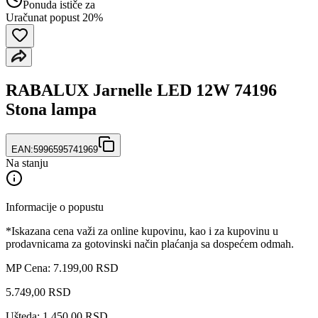
Ponuda ističe za
Uračunat popust 20%
RABALUX Jarnelle LED 12W 74196
Stona lampa
EAN:
5996595741969
Na stanju
Informacije o popustu
*Iskazana cena važi za online kupovinu, kao i za kupovinu u
prodavnicama za gotovinski način plaćanja sa dospećem odmah.
MP Cena: 7.199,00 RSD
5.749
,
00
RSD
Ušteda: 1.450,00 RSD