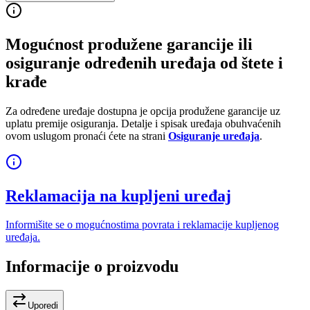
Mogućnost produžene garancije ili
osiguranje određenih uređaja od štete i
krađe
Za određene uređaje dostupna je opcija produžene garancije uz
uplatu premije osiguranja. Detalje i spisak uređaja obuhvaćenih
ovom uslugom pronaći ćete na strani
Osiguranje uređaja
.
Reklamacija na kupljeni uređaj
Informišite se o mogućnostima povrata i reklamacije kupljenog
uređaja.
Informacije o proizvodu
Uporedi