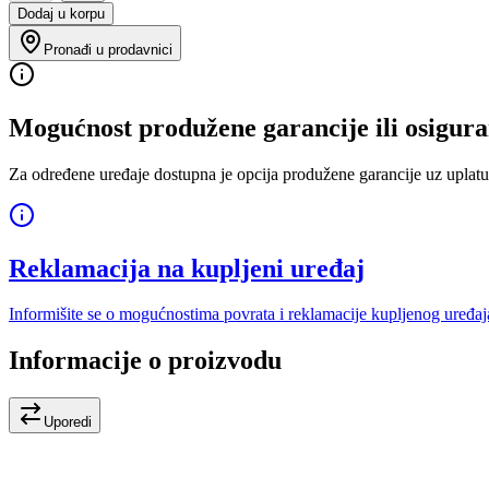
Dodaj u korpu
Pronađi u prodavnici
Mogućnost produžene garancije ili osigura
Za određene uređaje dostupna je opcija produžene garancije uz uplatu
Reklamacija na kupljeni uređaj
Informišite se o mogućnostima povrata i reklamacije kupljenog uređaj
Informacije o proizvodu
Uporedi