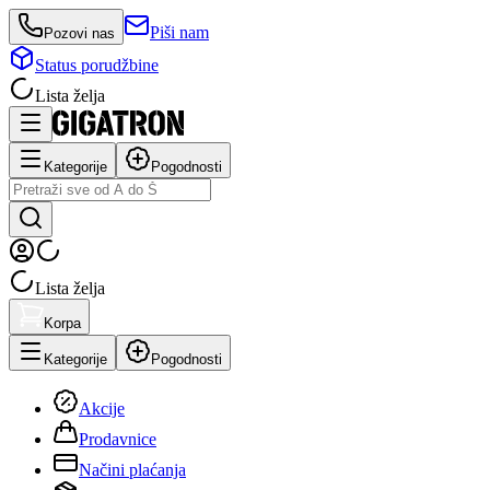
Piši nam
Pozovi nas
Status porudžbine
Lista želja
Kategorije
Pogodnosti
Lista želja
Korpa
Kategorije
Pogodnosti
Akcije
Prodavnice
Načini plaćanja