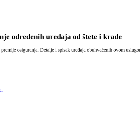
nje određenih uređaja od štete i krađe
 premije osiguranja. Detalje i spisak uređaja obuhvaćenih ovom uslugom
a.