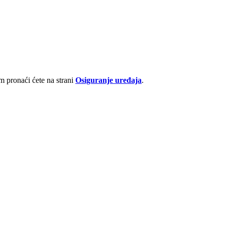
 pronaći ćete na strani
Osiguranje uređaja
.