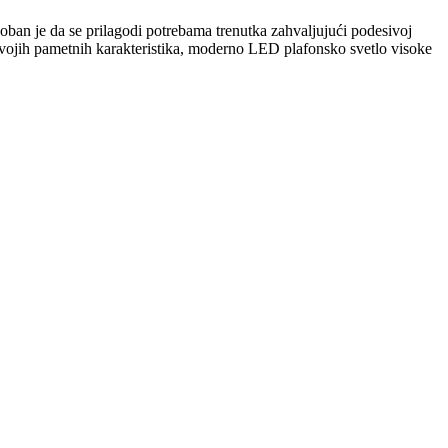
oban je da se prilagodi potrebama trenutka zahvaljujući podesivoj
svojih pametnih karakteristika, moderno LED plafonsko svetlo visoke