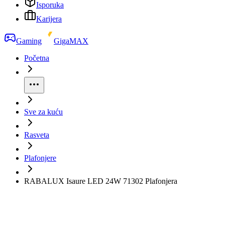
Isporuka
Karijera
Gaming
GigaMAX
Početna
Sve za kuću
Rasveta
Plafonjere
RABALUX Isaure LED 24W 71302 Plafonjera