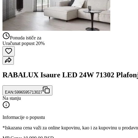
Ponuda ističe za
Uračunat popust 20%
RABALUX Isaure LED 24W 71302 Plafon
EAN:
5996595713027
Na stanju
Informacije o popustu
*Iskazana cena važi za online kupovinu, kao i za kupovinu u prodav