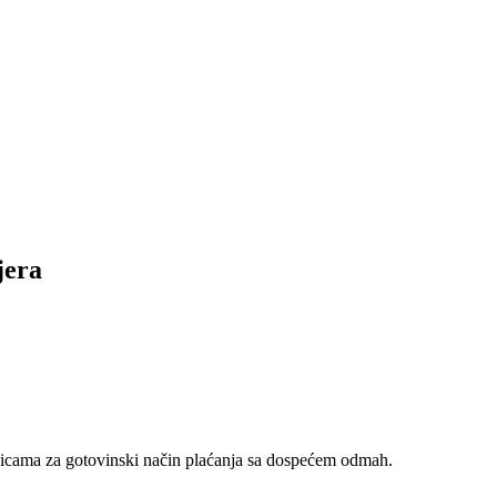
jera
nicama za gotovinski način plaćanja sa dospećem odmah.