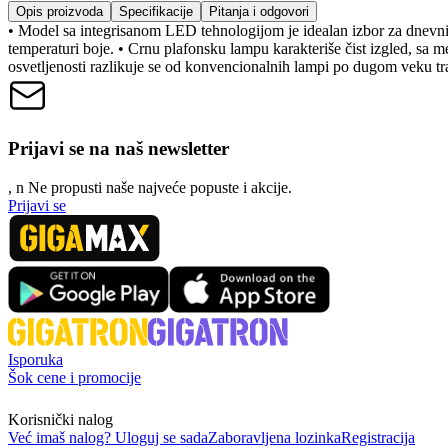
Opis proizvoda
Specifikacije
Pitanja i odgovori
• Model sa integrisanom LED tehnologijom je idealan izbor za dnevni b
temperaturi boje. • Crnu plafonsku lampu karakteriše čist izgled, sa
osvetljenosti razlikuje se od konvencionalnih lampi po dugom veku traj
Prijavi se na naš newsletter
, n
N
e propusti naše najveće popuste i akcije.
Prijavi se
Isporuka
Šok cene i promocije
Korisnički nalog
Već imaš nalog? Uloguj se sada
Zaboravljena lozinka
Registracija