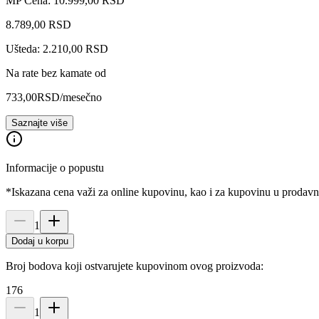
MP Cena: 10.999,00 RSD
8.789
,
00
RSD
Ušteda: 2.210,00 RSD
Na rate bez kamate od
733,00
RSD
/mesečno
Saznajte više
Informacije o popustu
*Iskazana cena važi za online kupovinu, kao i za kupovinu u prodav
1
Dodaj u korpu
Broj bodova koji ostvarujete kupovinom ovog proizvoda:
176
1