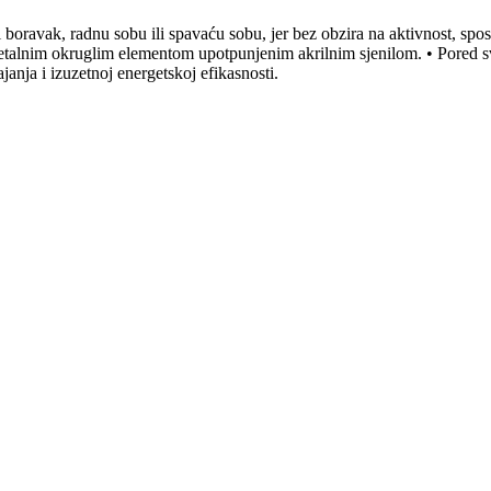
oravak, radnu sobu ili spavaću sobu, jer bez obzira na aktivnost, spos
 metalnim okruglim elementom upotpunjenim akrilnim sjenilom. • Pored 
anja i izuzetnoj energetskoj efikasnosti.