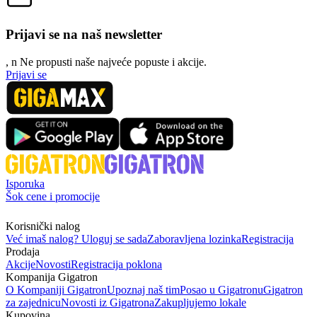
Prijavi se na naš newsletter
, n
N
e propusti naše najveće popuste i akcije.
Prijavi se
Isporuka
Šok cene i promocije
Korisnički nalog
Već imaš nalog? Uloguj se sada
Zaboravljena lozinka
Registracija
Prodaja
Akcije
Novosti
Registracija poklona
Kompanija Gigatron
O Kompaniji Gigatron
Upoznaj naš tim
Posao u Gigatronu
Gigatron
za zajednicu
Novosti iz Gigatrona
Zakupljujemo lokale
Kupovina