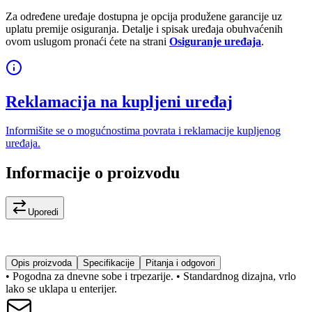
Za određene uređaje dostupna je opcija produžene garancije uz
uplatu premije osiguranja. Detalje i spisak uređaja obuhvaćenih
ovom uslugom pronaći ćete na strani
Osiguranje uređaja
.
Reklamacija na kupljeni uređaj
Informišite se o mogućnostima povrata i reklamacije kupljenog
uređaja.
Informacije o proizvodu
Uporedi
Opis proizvoda
Specifikacije
Pitanja i odgovori
• Pogodna za dnevne sobe i trpezarije. • Standardnog dizajna, vrlo
lako se uklapa u enterijer.