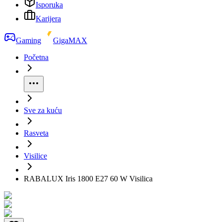
Isporuka
Karijera
Gaming
GigaMAX
Početna
Sve za kuću
Rasveta
Visilice
RABALUX Iris 1800 E27 60 W Visilica