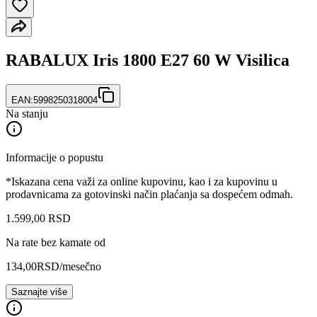
RABALUX Iris 1800 E27 60 W Visilica
EAN:
5998250318004
Na stanju
Informacije o popustu
*Iskazana cena važi za online kupovinu, kao i za kupovinu u
prodavnicama za gotovinski način plaćanja sa dospećem odmah.
1.599
,
00
RSD
Na rate bez kamate od
134,00
RSD
/mesečno
Saznajte više