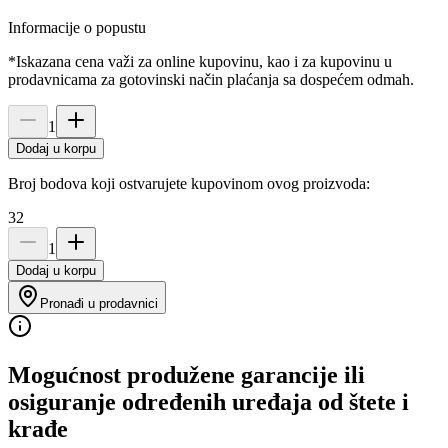
Informacije o popustu
*Iskazana cena važi za online kupovinu, kao i za kupovinu u
prodavnicama za gotovinski način plaćanja sa dospećem odmah.
1
Dodaj u korpu
Broj bodova koji ostvarujete kupovinom ovog proizvoda:
32
1
Dodaj u korpu
Pronađi u prodavnici
Mogućnost produžene garancije ili
osiguranje određenih uređaja od štete i
krađe