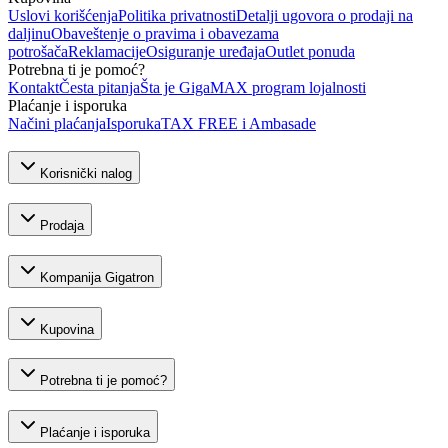
Uslovi korišćenja
Politika privatnosti
Detalji ugovora o prodaji na
daljinu
Obaveštenje o pravima i obavezama
potrošača
Reklamacije
Osiguranje uređaja
Outlet ponuda
Potrebna ti je pomoć?
Kontakt
Česta pitanja
Šta je GigaMAX program lojalnosti
Plaćanje i isporuka
Načini plaćanja
Isporuka
TAX FREE i Ambasade
Korisnički nalog
Prodaja
Kompanija Gigatron
Kupovina
Potrebna ti je pomoć?
Plaćanje i isporuka