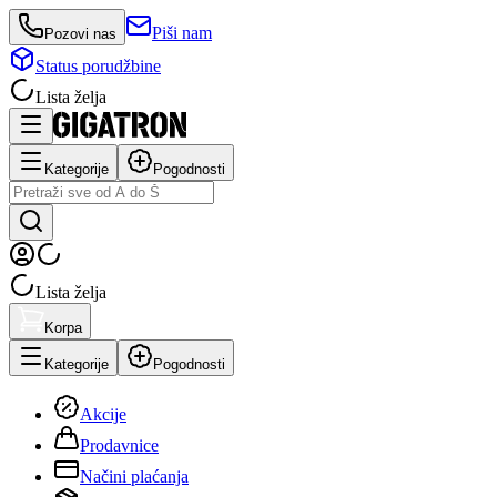
Piši nam
Pozovi nas
Status porudžbine
Lista želja
Kategorije
Pogodnosti
Lista želja
Korpa
Kategorije
Pogodnosti
Akcije
Prodavnice
Načini plaćanja