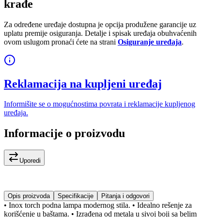
krađe
Za određene uređaje dostupna je opcija produžene garancije uz
uplatu premije osiguranja. Detalje i spisak uređaja obuhvaćenih
ovom uslugom pronaći ćete na strani
Osiguranje uređaja
.
Reklamacija na kupljeni uređaj
Informišite se o mogućnostima povrata i reklamacije kupljenog
uređaja.
Informacije o proizvodu
Uporedi
Opis proizvoda
Specifikacije
Pitanja i odgovori
• Inox torch podna lampa modernog stila. • Idealno rešenje za
korišćenje u baštama. • Izrađena od metala u sivoj boji sa belim