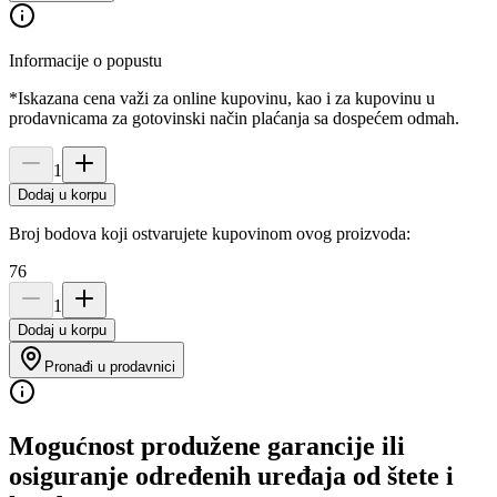
Informacije o popustu
*Iskazana cena važi za online kupovinu, kao i za kupovinu u
prodavnicama za gotovinski način plaćanja sa dospećem odmah.
1
Dodaj u korpu
Broj bodova koji ostvarujete kupovinom ovog proizvoda:
76
1
Dodaj u korpu
Pronađi u prodavnici
Mogućnost produžene garancije ili
osiguranje određenih uređaja od štete i