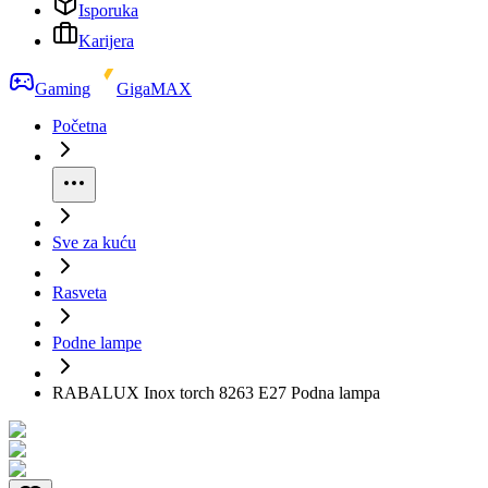
Isporuka
Karijera
Gaming
GigaMAX
Početna
Sve za kuću
Rasveta
Podne lampe
RABALUX Inox torch 8263 E27 Podna lampa