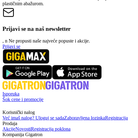
plastičnim abažurom.
Prijavi se na naš newsletter
, n
N
e propusti naše najveće popuste i akcije.
Prijavi se
Isporuka
Šok cene i promocije
Korisnički nalog
Već imaš nalog? Uloguj se sada
Zaboravljena lozinka
Registracija
Prodaja
Akcije
Novosti
Registracija poklona
Kompanija Gigatron