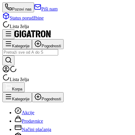
Piši nam
Pozovi nas
Status porudžbine
Lista želja
Kategorije
Pogodnosti
Lista želja
Korpa
Kategorije
Pogodnosti
Akcije
Prodavnice
Načini plaćanja