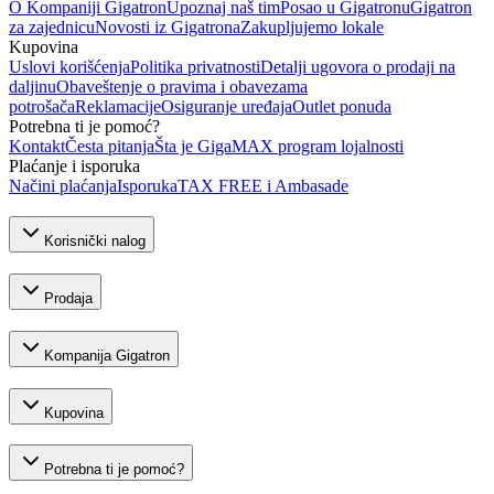
O Kompaniji Gigatron
Upoznaj naš tim
Posao u Gigatronu
Gigatron
za zajednicu
Novosti iz Gigatrona
Zakupljujemo lokale
Kupovina
Uslovi korišćenja
Politika privatnosti
Detalji ugovora o prodaji na
daljinu
Obaveštenje o pravima i obavezama
potrošača
Reklamacije
Osiguranje uređaja
Outlet ponuda
Potrebna ti je pomoć?
Kontakt
Česta pitanja
Šta je GigaMAX program lojalnosti
Plaćanje i isporuka
Načini plaćanja
Isporuka
TAX FREE i Ambasade
Korisnički nalog
Prodaja
Kompanija Gigatron
Kupovina
Potrebna ti je pomoć?