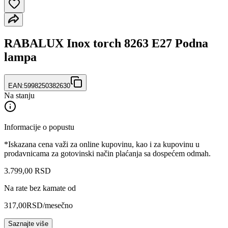
RABALUX Inox torch 8263 E27 Podna
lampa
EAN:
5998250382630
Na stanju
Informacije o popustu
*Iskazana cena važi za online kupovinu, kao i za kupovinu u
prodavnicama za gotovinski način plaćanja sa dospećem odmah.
3.799
,
00
RSD
Na rate bez kamate od
317,00
RSD
/mesečno
Saznajte više