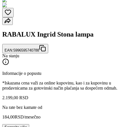
RABALUX Ingrid Stona lampa
EAN:
5996595740788
Na stanju
Informacije o popustu
*Iskazana cena važi za online kupovinu, kao i za kupovinu u
prodavnicama za gotovinski način plaćanja sa dospećem odmah.
2.199
,
00
RSD
Na rate bez kamate od
184,00
RSD
/mesečno