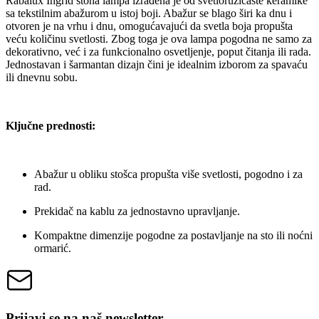
Rabalux Ingrid stona lampa izrađena je od svetloružičaste keramike
sa tekstilnim abažurom u istoj boji. Abažur se blago širi ka dnu i
otvoren je na vrhu i dnu, omogućavajući da svetla boja propušta
veću količinu svetlosti. Zbog toga je ova lampa pogodna ne samo za
dekorativno, već i za funkcionalno osvetljenje, poput čitanja ili rada.
Jednostavan i šarmantan dizajn čini je idealnim izborom za spavaću
ili dnevnu sobu.
Ključne prednosti:
Abažur u obliku stošca propušta više svetlosti, pogodno i za
rad.
Prekidač na kablu za jednostavno upravljanje.
Kompaktne dimenzije pogodne za postavljanje na sto ili noćni
ormarić.
Prijavi se na naš newsletter