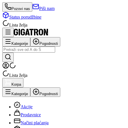
Piši nam
Pozovi nas
Status porudžbine
Lista želja
Kategorije
Pogodnosti
Lista želja
Korpa
Kategorije
Pogodnosti
Akcije
Prodavnice
Načini plaćanja