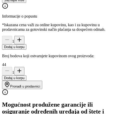
Saznajte više
Informacije o popustu
*Iskazana cena važi za online kupovinu, kao i za kupovinu u
prodavnicama za gotovinski način plaćanja sa dospećem odmah.
1
Dodaj u korpu
Broj bodova koji ostvarujete kupovinom ovog proizvoda:
44
1
Dodaj u korpu
Pronađi u prodavnici
Mogućnost produžene garancije ili
osiguranje određenih uređaja od štete i