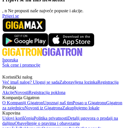
, n
N
e propusti naše najveće popuste i akcije.
Prijavi se
Isporuka
Šok cene i promocije
Korisnički nalog
Već imaš nalog? Uloguj se sada
Zaboravljena lozinka
Registracija
Prodaja
Akcije
Novosti
Registracija poklona
Kompanija Gigatron
O Kompaniji Gigatron
Upoznaj naš tim
Posao u Gigatronu
Gigatron
za zajednicu
Novosti iz Gigatrona
Zakupljujemo lokale
Kupovina
Uslovi korišćenja
Politika privatnosti
Detalji ugovora o prodaji na
daljinu
Obaveštenje o pravima i obavezama