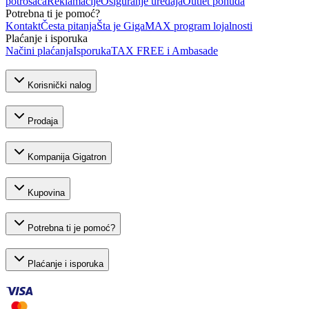
potrošača
Reklamacije
Osiguranje uređaja
Outlet ponuda
Potrebna ti je pomoć?
Kontakt
Česta pitanja
Šta je GigaMAX program lojalnosti
Plaćanje i isporuka
Načini plaćanja
Isporuka
TAX FREE i Ambasade
Korisnički nalog
Prodaja
Kompanija Gigatron
Kupovina
Potrebna ti je pomoć?
Plaćanje i isporuka