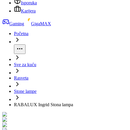
Isporuka
Karijera
Gaming
GigaMAX
Početna
Sve za kuću
Rasveta
Stone lampe
RABALUX Ingrid Stona lampa