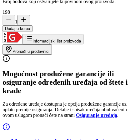
Broj bodova koji ostvarujete kupovinom ovog proizvoda:
198
1
Dodaj u korpu
Informacijski list proizvoda
Pronađi u prodavnici
Mogućnost produžene garancije ili
osiguranje određenih uređaja od štete i
krađe
Za određene uređaje dostupna je opcija produžene garancije uz
uplatu premije osiguranja. Detalje i spisak uređaja obuhvaćenih
ovom uslugom pronaći ćete na strani
Osiguranje uređaja
.