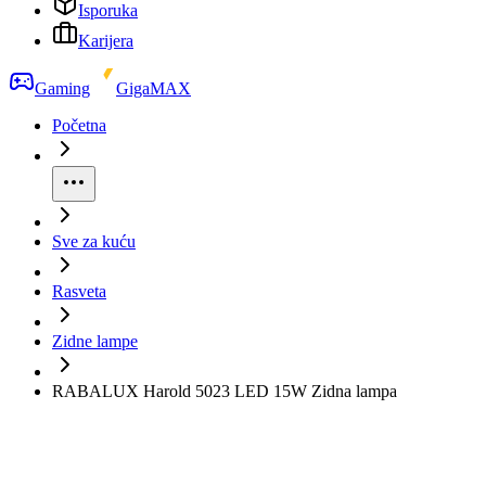
Isporuka
Karijera
Gaming
GigaMAX
Početna
Sve za kuću
Rasveta
Zidne lampe
RABALUX Harold 5023 LED 15W Zidna lampa