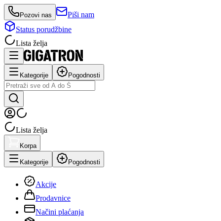
Piši nam
Pozovi nas
Status porudžbine
Lista želja
Kategorije
Pogodnosti
Lista želja
Korpa
Kategorije
Pogodnosti
Akcije
Prodavnice
Načini plaćanja