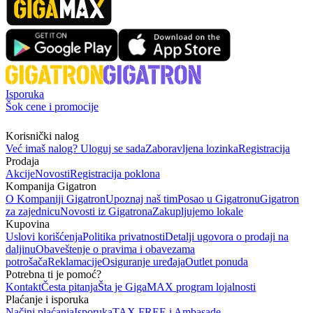
Isporuka
Šok cene i promocije
Korisnički nalog
Već imaš nalog? Uloguj se sada
Zaboravljena lozinka
Registracija
Prodaja
Akcije
Novosti
Registracija poklona
Kompanija Gigatron
O Kompaniji Gigatron
Upoznaj naš tim
Posao u Gigatronu
Gigatron
za zajednicu
Novosti iz Gigatrona
Zakupljujemo lokale
Kupovina
Uslovi korišćenja
Politika privatnosti
Detalji ugovora o prodaji na
daljinu
Obaveštenje o pravima i obavezama
potrošača
Reklamacije
Osiguranje uređaja
Outlet ponuda
Potrebna ti je pomoć?
Kontakt
Česta pitanja
Šta je GigaMAX program lojalnosti
Plaćanje i isporuka
Načini plaćanja
Isporuka
TAX FREE i Ambasade