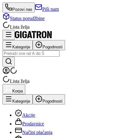
Piši nam
Pozovi nas
Status porudžbine
Lista želja
Kategorije
Pogodnosti
Lista želja
Korpa
Kategorije
Pogodnosti
Akcije
Prodavnice
Načini plaćanja