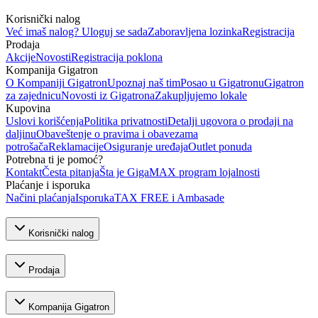
Korisnički nalog
Već imaš nalog? Uloguj se sada
Zaboravljena lozinka
Registracija
Prodaja
Akcije
Novosti
Registracija poklona
Kompanija Gigatron
O Kompaniji Gigatron
Upoznaj naš tim
Posao u Gigatronu
Gigatron
za zajednicu
Novosti iz Gigatrona
Zakupljujemo lokale
Kupovina
Uslovi korišćenja
Politika privatnosti
Detalji ugovora o prodaji na
daljinu
Obaveštenje o pravima i obavezama
potrošača
Reklamacije
Osiguranje uređaja
Outlet ponuda
Potrebna ti je pomoć?
Kontakt
Česta pitanja
Šta je GigaMAX program lojalnosti
Plaćanje i isporuka
Načini plaćanja
Isporuka
TAX FREE i Ambasade
Korisnički nalog
Prodaja
Kompanija Gigatron