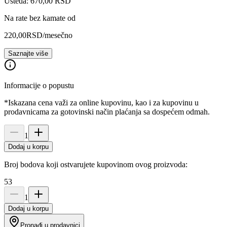
Ušteda: 670,00 RSD
Na rate bez kamate od
220,00
RSD
/mesečno
Saznajte više
Informacije o popustu
*Iskazana cena važi za online kupovinu, kao i za kupovinu u
prodavnicama za gotovinski način plaćanja sa dospećem odmah.
1
Dodaj u korpu
Broj bodova koji ostvarujete kupovinom ovog proizvoda:
53
1
Dodaj u korpu
Pronađi u prodavnici