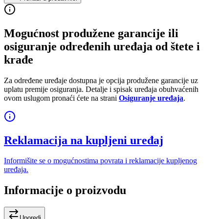
Mogućnost produžene garancije ili
osiguranje određenih uređaja od štete i
krađe
Za određene uređaje dostupna je opcija produžene garancije uz
uplatu premije osiguranja. Detalje i spisak uređaja obuhvaćenih
ovom uslugom pronaći ćete na strani
Osiguranje uređaja
.
Reklamacija na kupljeni uređaj
Informišite se o mogućnostima povrata i reklamacije kupljenog
uređaja.
Informacije o proizvodu
Uporedi