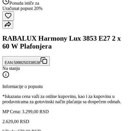
Ponuda ističe za
Uračunat popust 20%
RABALUX Harmony Lux 3853 E27 2 x
60 W Plafonjera
EAN:
5998250338538
Na stanju
Informacije o popustu
*Iskazana cena važi za online kupovinu, kao i za kupovinu u
prodavnicama za gotovinski način plaćanja sa dospećem odmah.
MP Cena: 3.299,00 RSD
2.629
,
00
RSD