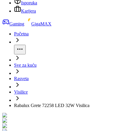
Isporuka
Karijera
Gaming
GigaMAX
Početna
Sve za kuću
Rasveta
Visilice
Rabalux Grete 72258 LED 32W Visilica