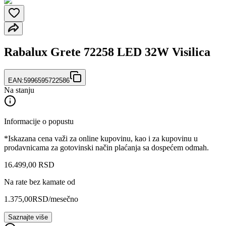
Rabalux Grete 72258 LED 32W Visilica
EAN:
5996595722586
Na stanju
Informacije o popustu
*Iskazana cena važi za online kupovinu, kao i za kupovinu u
prodavnicama za gotovinski način plaćanja sa dospećem odmah.
16.499
,
00
RSD
Na rate bez kamate od
1.375,00
RSD
/mesečno
Saznajte više