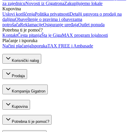
za zajednicu
Novosti iz Gigatrona
Zakupljujemo lokale
Kupovina
Uslovi korišćenja
Politika privatnosti
Detalji ugovora o prodaji na
daljinu
Obaveštenje o pravima i obavezama
potrošača
Reklamacije
Osiguranje uređaja
Outlet ponuda
Potrebna ti je pomoć?
Kontakt
Česta pitanja
Šta je GigaMAX program lojalnosti
Plaćanje i isporuka
Načini plaćanja
Isporuka
TAX FREE i Ambasade
Korisnički nalog
Prodaja
Kompanija Gigatron
Kupovina
Potrebna ti je pomoć?