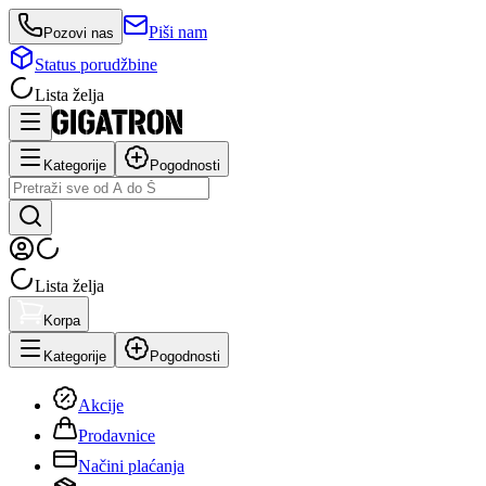
Piši nam
Pozovi nas
Status porudžbine
Lista želja
Kategorije
Pogodnosti
Lista želja
Korpa
Kategorije
Pogodnosti
Akcije
Prodavnice
Načini plaćanja