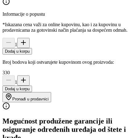
Informacije o popustu
*Iskazana cena važi za online kupovinu, kao i za kupovinu u
prodavnicama za gotovinski način plaćanja sa dospećem odmah.
1
Dodaj u korpu
Broj bodova koji ostvarujete kupovinom ovog proizvoda:
330
1
Dodaj u korpu
Pronađi u prodavnici
Mogućnost produžene garancije ili
osiguranje određenih uređaja od štete i
krađe