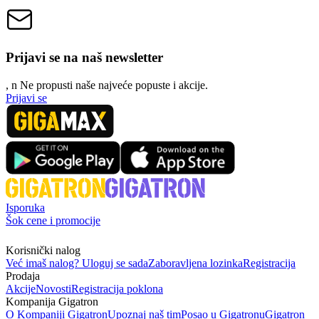
Prijavi se na naš newsletter
, n
N
e propusti naše najveće popuste i akcije.
Prijavi se
Isporuka
Šok cene i promocije
Korisnički nalog
Već imaš nalog? Uloguj se sada
Zaboravljena lozinka
Registracija
Prodaja
Akcije
Novosti
Registracija poklona
Kompanija Gigatron
O Kompaniji Gigatron
Upoznaj naš tim
Posao u Gigatronu
Gigatron