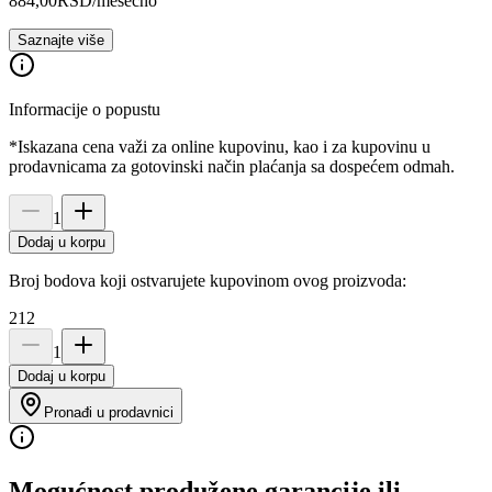
884,00
RSD
/mesečno
Saznajte više
Informacije o popustu
*Iskazana cena važi za online kupovinu, kao i za kupovinu u
prodavnicama za gotovinski način plaćanja sa dospećem odmah.
1
Dodaj u korpu
Broj bodova koji ostvarujete kupovinom ovog proizvoda:
212
1
Dodaj u korpu
Pronađi u prodavnici
Mogućnost produžene garancije ili