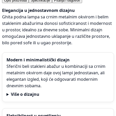
Opis proizvoda
Specifikacije
Pitanja i odgovori
Elegancija u jednostavnom dizajnu
Ghita podna lampa sa crnim metalnim okvirom i belim
staklenim abažurima donosi sofisticiranost i modernost
u prostor, idealno za dnevne sobe. Minimalni dizajn
omogućava jednostavno uklapanje u različite prostore,
bilo pored sofe ili u ugao prostorije.
Modern i minimalistički dizajn
Sferični beli stakleni abažur u kombinaciji sa crnim
metalnim okvirom daje ovoj lampi jednostavan, ali
elegantan izgled, koji će odgovarati modernim
dnevnim sobama.
Više o dizajnu
Fleksibilnost u osvetljenju