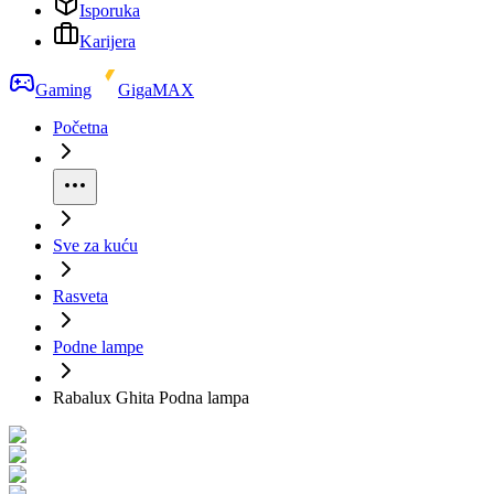
Isporuka
Karijera
Gaming
GigaMAX
Početna
Sve za kuću
Rasveta
Podne lampe
Rabalux Ghita Podna lampa