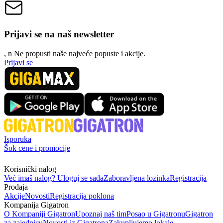
Prijavi se na naš newsletter
, n
N
e propusti naše najveće popuste i akcije.
Prijavi se
Isporuka
Šok cene i promocije
Korisnički nalog
Već imaš nalog? Uloguj se sada
Zaboravljena lozinka
Registracija
Prodaja
Akcije
Novosti
Registracija poklona
Kompanija Gigatron
O Kompaniji Gigatron
Upoznaj naš tim
Posao u Gigatronu
Gigatron
za zajednicu
Novosti iz Gigatrona
Zakupljujemo lokale