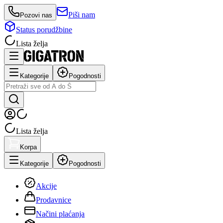
Piši nam
Pozovi nas
Status porudžbine
Lista želja
Kategorije
Pogodnosti
Lista želja
Korpa
Kategorije
Pogodnosti
Akcije
Prodavnice
Načini plaćanja