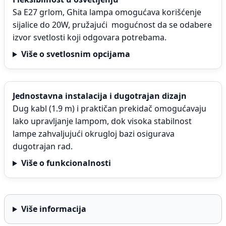
Sa E27 grlom, Ghita lampa omogućava korišćenje
sijalice do 20W, pružajući mogućnost da se odabere
izvor svetlosti koji odgovara potrebama.
Više o svetlosnim opcijama
Jednostavna instalacija i dugotrajan dizajn
Dug kabl (1.9 m) i praktičan prekidač omogućavaju
lako upravljanje lampom, dok visoka stabilnost
lampe zahvaljujući okrugloj bazi osigurava
dugotrajan rad.
Više o funkcionalnosti
Više informacija