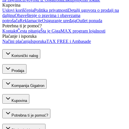
Kupovina
Uslovi korišćenja
Politika privatnosti
Detalji ugovora o prodaji na
daljinu
Obaveštenje o pravima i obavezama
potrošača
Reklamacije
Osiguranje uređaja
Outlet ponuda
Potrebna ti je pomoć?
Kontakt
Česta pitanja
Šta je GigaMAX program lojalnosti
Plaćanje i isporuka
Načini plaćanja
Isporuka
TAX FREE i Ambasade
Korisnički nalog
Prodaja
Kompanija Gigatron
Kupovina
Potrebna ti je pomoć?