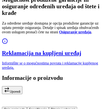
osiguranje određenih uređaja od štete i
krađe
Za određene uređaje dostupna je opcija produžene garancije uz
uplatu premije osiguranja. Detalje i spisak uređaja obuhvaćenih
ovom uslugom pronaći ćete na strani
Osiguranje uređaja
.
Reklamacija na kupljeni uređaj
Informišite se o mogućnostima povrata i reklamacije kupljenog
uređaja.
Informacije o proizvodu
Uporedi