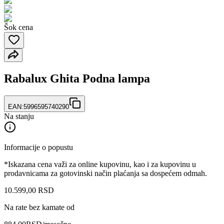
Šok cena
Rabalux Ghita Podna lampa
EAN:
5996595740290
Na stanju
Informacije o popustu
*Iskazana cena važi za online kupovinu, kao i za kupovinu u
prodavnicama za gotovinski način plaćanja sa dospećem odmah.
10.599
,
00
RSD
Na rate bez kamate od