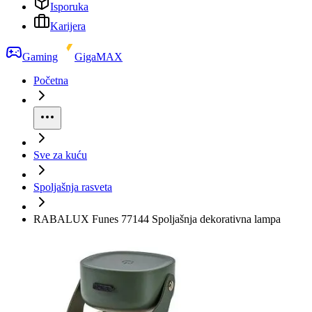
Isporuka
Karijera
Gaming
GigaMAX
Početna
Sve za kuću
Spoljašnja rasveta
RABALUX Funes 77144 Spoljašnja dekorativna lampa