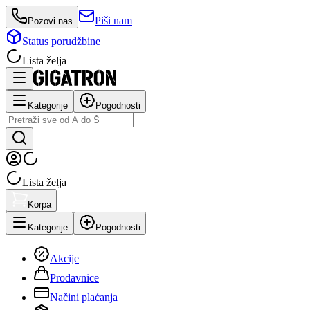
Piši nam
Pozovi nas
Status porudžbine
Lista želja
Kategorije
Pogodnosti
Lista želja
Korpa
Kategorije
Pogodnosti
Akcije
Prodavnice
Načini plaćanja