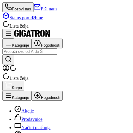
Piši nam
Pozovi nas
Status porudžbine
Lista želja
Kategorije
Pogodnosti
Lista želja
Korpa
Kategorije
Pogodnosti
Akcije
Prodavnice
Načini plaćanja