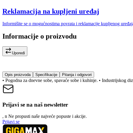
Reklamacija na kupljeni uređaj
Informišite se o mogućnostima povrata i reklamacije kupljenog uređaj
Informacije o proizvodu
Uporedi
Opis proizvoda
Specifikacije
Pitanja i odgovori
• Pogodna za dnevne sobe, spavaće sobe i kuhinje. • Industrijskog diz
Prijavi se na naš newsletter
, n
N
e propusti naše najveće popuste i akcije.
Prijavi se