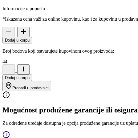
Informacije o popustu
*Iskazana cena važi za online kupovinu, kao i za kupovinu u prodav
1
Dodaj u korpu
Broj bodova koji ostvarujete kupovinom ovog proizvoda:
44
1
Dodaj u korpu
Pronađi u prodavnici
Mogućnost produžene garancije ili osigura
Za određene uređaje dostupna je opcija produžene garancije uz uplatu