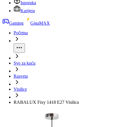
Isporuka
Karijera
Gaming
GigaMAX
Početna
Sve za kuću
Rasveta
Visilice
RABALUX Fixy 1418 E27 Visilica