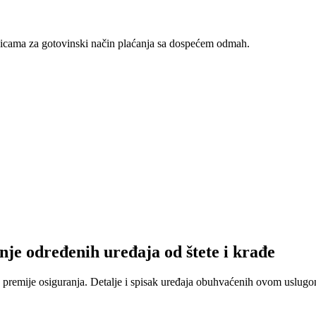
nicama za gotovinski način plaćanja sa dospećem odmah.
nje određenih uređaja od štete i krađe
 premije osiguranja. Detalje i spisak uređaja obuhvaćenih ovom uslugom