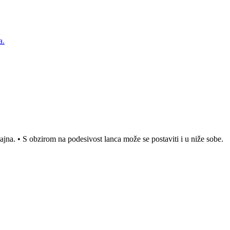
a.
ajna. • S obzirom na podesivost lanca može se postaviti i u niže sobe.