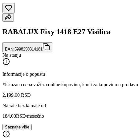
RABALUX Fixy 1418 E27 Visilica
EAN:
5998250314181
Na stanju
Informacije o popustu
*Iskazana cena važi za online kupovinu, kao i za kupovinu u prodav
2.199
,
00
RSD
Na rate bez kamate od
184,00
RSD
/mesečno
Saznajte više