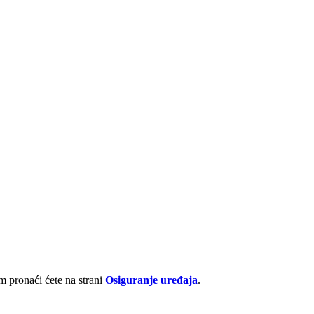
 pronaći ćete na strani
Osiguranje uređaja
.